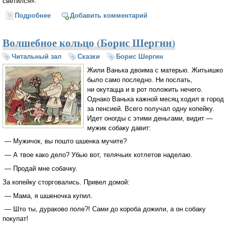
светился».
Подробнее
о Духовное зрение Бориса Шергина (Е. Галимова)
Добавить комментарий
Волшебное кольцо (Борис Шергин)
Читальный зал
Сказки
Борис Шергин
Жили Ванька двоима с матерью. Житьишко
было само последно. Ни послать,
ни окутацца и в рот положить нечего.
Однако Ванька кажной месяц ходил в город
за пенсией. Всего получал одну копейку.
Идет оногды с этими деньгами, видит —
мужик собаку давит:
— Мужичок, вы пошто шшенка мучите?
— А твое како дело? Убью вот, телячьих котлетов наделаю.
— Продай мне собачку.
За копейку сторговались. Привел домой:
— Мама, я шшеночка купил.
— Што ты, дураково поле?! Сами до короба дожили, а он собаку
покупат!