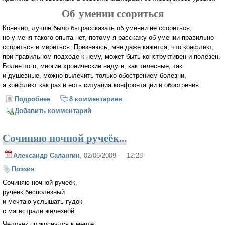
Об умении ссориться
Конечно, лучше было бы рассказать об умении не ссориться,
но у меня такого опыта нет, потому я расскажу об умении правильно
ссориться и мириться. Признаюсь, мне даже кажется, что конфликт,
при правильном подходе к нему, может быть конструктивен и полезен.
Более того, многие хронические недуги, как телесные, так
и душевные, можно вылечить только обострением болезни,
а конфликт как раз и есть ситуация конфронтации и обострения.
Подробнее
о Секреты конфликтологии. Об умении ссориться
8 комментариев
Добавить комментарий
Сочиняю ночной ручеёк...
Александр Салангин
, 02/06/2009 — 12:28
Поэзия
Сочиняю ночной ручеёк,
ручеёк бесполезный
и мечтаю услышать гудок
с магистрали железной.
Человек прикоснулся к мечте