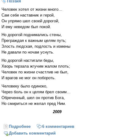
Поэзия
Человек хотел от жизни много…
Сам себе наставник и герой,
Он упрямо шел своей дорогой,
И ему неведом был покой.
Но дорогой поднимались стены,
Преграждая к важным целям путь;
Злость людская, подлость и измены
Не давали по ночам уснуть.
Но дорогой настигали беды,
Хворь терзала жгучим жалом плоть;
Человек по жизни счастлив не был,
И врагов не мог он побороть.
Человеку было одиноко,
Через боль он к целям брел своим…
Обреченный, шел он против Бога,
Но смириться не желал пред Ним.
2009
Подробнее
о Человек хотел от жизни много…
6 комментариев
Добавить комментарий