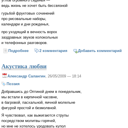
углов огромного сиденья —
ведь жизнь не хочет быть бессвязной
гурьбой фруктовых сочинений
про рисовальные наборы,
календари и дни рожденья,
про уходящий в вечность ворох
заздравных звуков колокольных
и телефонных разговоров.
Подробнее
о Days.ru
2 комментария
Добавить комментарий
Акустика любви
Александр Салангин
, 26/05/2009 — 18:14
Поэзия
Добравшись до Оптиной днем в понедельник,
мы встали в кирпичной часовне,
в багровой, пасхальной, яичной молельне
фигурой простой и безмолвной.
Я чувствовал, как выжигаются струпы
посредством молитвы горячей,
но мне не хотелось уродовать купол