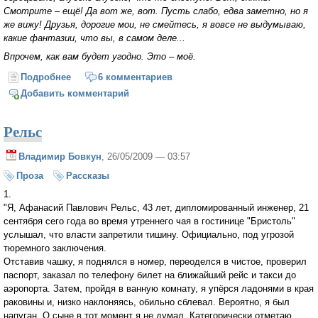
Смотрите – ещё! Да вот же, вот. Пусть слабо, едва заметно, но я
же вижу! Друзья, дорогие мои, не смейтесь, я вовсе не выдумываю,
какие фантазии, что вы, в самом деле...
Впрочем, как вам будет угодно. Это – моё.
Подробнее
о Пока я жив
6 комментариев
Добавить комментарий
Рельс
Владимир Бовкун
, 26/05/2009 — 03:57
Проза
Рассказы
1.
"Я, Афанасий Павлович Рельс, 43 лет, дипломированный инженер, 21
сентября сего года во время утреннего чая в гостинице "Бристоль"
услышал, что власти запретили тишину. Официально, под угрозой
тюремного заключения.
Отставив чашку, я поднялся в номер, переоделся в чистое, проверил
паспорт, заказал по телефону билет на ближайший рейс и такси до
аэропорта. Затем, пройдя в ванную комнату, я упёрся ладонями в края
раковины и, низко наклоняясь, обильно сблевал. Вероятно, я был
напуган. О сыне в тот момент я не думал. Категорически отметаю