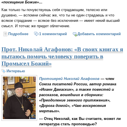
«посещение Божие»…
Как только ты почувствуешь себя страдающим, телесно или
душевно, — вспомни сейчас же, что ты не один страдаешь и что
всякое страдание — всякое без исключения — имеет некий высший
смысл. И тотчас же придет облегчение.
Подробнее
о О страдании (Иван Ильин)
1 комментарий
Добавить комментарий
Прот. Николай Агафонов: «В своих книгах я
пытаюсь помочь человеку поверить в
Промысел Божий»
Интервью
Протоиерей Николай Агафонов
— член
Союза писателей России, автор романа
«Иоанн Дамаскин», а также повестей и
рассказов, вошедших в сборники:
«Преодоление земного притяжения»,
«Дорога домой», «Чаю воскресения
мертвых».
— Отец Николай, как Вы считаете, может ли
литература стать проповедью?