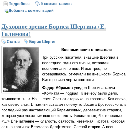
Подробнее
о Акустика любви
5 комментариев
Добавить комментарий
Духовное зрение Бориса Шергина (Е.
Галимова)
Статьи
Борис Шергин
Воспоминания о писателе
Три русских писателя, знавшие Шергина в
последние годы его жизни, оставили
воспоминания о нем. И все трое, не
сговариваясь, отмечали во внешности Бориса
Викторовича черты святости.
Федор Абрамов
увидел Шергина таким:
«Комната — подвал. К вечеру было дело,
темновато. <...> Но — свет. Свет от старичка на кроватке. Как свеча,
как светильник. В памяти вставал почему-то Зосима Достоевского, в
последний раз наставляющий Карамазовых, деревенские старики,
которые уже «сожгли» всю свою плоть. Бесплотные, бестелесные...
<...> Впечатление — благость, святость, неземная чистота, которая
есть в картинах Вермеера Делфтского. Слепой старик. А весь