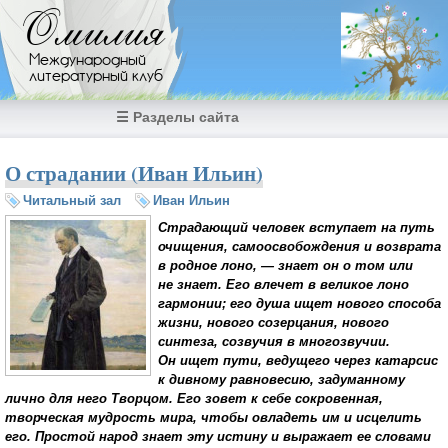
Перейти к основному содержанию
Омилия
Международный
литературный клуб
☰ Разделы сайта
О страдании (Иван Ильин)
Читальный зал
Иван Ильин
Страдающий человек вступает на путь
очищения, самоосвобождения и возврата
в родное лоно, — знает он о том или
не знает. Его влечет в великое лоно
гармонии; его душа ищет нового способа
жизни, нового созерцания, нового
синтеза, созвучия в многозвучии.
Он ищет пути, ведущего через катарсис
к дивному равновесию, задуманному
лично для него Творцом. Его зовет к себе сокровенная,
творческая мудрость мира, чтобы овладеть им и исцелить
его. Простой народ знает эту истину и выражает ее словами