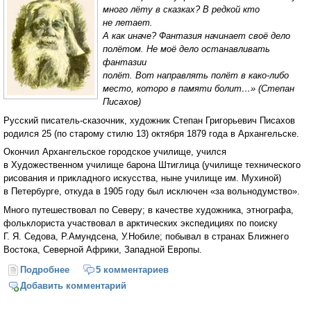
много лёту в сказках? В редкой кто
не летает.
А как иначе? Фантазия начинает своё дело
полётом. Не моё дело останавливать
фантазии
полёт. Вот направлять полёт в
како-либо
место, которо в памяти болит…»
(Степан
Писахов)
Русский
писатель-сказочник
, художник Степан Григорьевич Писахов
родился 25 (по старому стилю 13) октября 1879 года в Архангельске.
Окончил Архангельское городское училище, учился
в Художественном училище барона Штиглица (училище технического
рисования и прикладного искусства, ныне училище им. Мухиной)
в Петербурге, откуда в 1905 году был исключен «за вольнодумство».
Много путешествовал по Северу; в качестве художника, этнографа,
фольклориста участвовал в арктических экспедициях по поиску
Г. Я. Седова
, Р.Амундсена, У.Нобиле; побывал в странах Ближнего
Востока, Северной Африки, Западной Европы.
Подробнее
о Степан Григорьевич Писахов
5 комментариев
Добавить комментарий