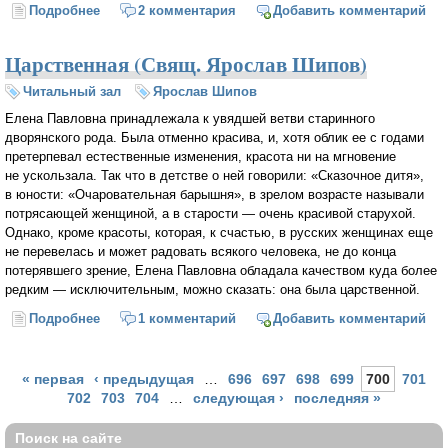
Подробнее
о Сила немощи (Свящ. Ярослав Шипов)
2 комментария
Добавить комментарий
Царственная (Свящ. Ярослав Шипов)
Читальный зал
Ярослав Шипов
Елена Павловна принадлежала к увядшей ветви старинного
дворянского рода. Была отменно красива, и, хотя облик ее с годами
претерпевал естественные изменения, красота ни на мгновение
не ускользала. Так что в детстве о ней говорили: «Сказочное дитя»,
в юности: «Очаровательная барышня», в зрелом возрасте называли
потрясающей женщиной, а в старости — очень красивой старухой.
Однако, кроме красоты, которая, к счастью, в русских женщинах еще
не перевелась и может радовать всякого человека, не до конца
потерявшего зрение, Елена Павловна обладала качеством куда более
редким — исключительным, можно сказать: она была царственной.
Подробнее
о Царственная (Свящ. Ярослав Шипов)
1 комментарий
Добавить комментарий
Страницы
« первая
‹ предыдущая
…
696
697
698
699
700
701
702
703
704
…
следующая ›
последняя »
Поиск на сайте