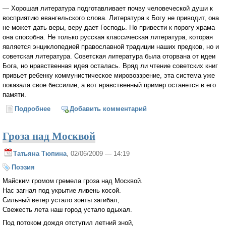
— Хорошая литература подготавливает почву человеческой души к
восприятию евангельского слова. Литература к Богу не приводит, она
не может дать веры, веру дает Господь. Но привести к порогу храма
она способна. Не только русская классическая литература, которая
является энциклопедией православной традиции наших предков, но и
советская литература. Советская литература была оторвана от идеи
Бога, но нравственная идея осталась. Вряд ли чтение советских книг
привьет ребенку коммунистическое мировоззрение, эта система уже
показала свое бессилие, а вот нравственный пример останется в его
памяти.
Подробнее
о Прот. Николай Агафонов: «В своих книгах я
Добавить комментарий
пытаюсь помочь человеку поверить в Промысел
Божий»
Гроза над Москвой
Татьяна Тюпина
, 02/06/2009 — 14:19
Поэзия
Майским громом гремела гроза над Москвой.
Нас загнал под укрытие ливень косой.
Сильный ветер устало зонты загибал,
Свежесть лета наш город устало вдыхал.
Под потоком дождя отступил летний зной,