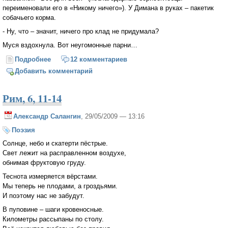
переименовали его в «Никому ничего»). У Димана в руках – пакетик
собачьего корма.
- Ну, что – значит, ничего про клад не придумала?
Муся вздохнула. Вот неугомонные парни…
Подробнее
о Золотой ковчежец (окончание; 15 - 20 главы и
12 комментариев
эпилог)
Добавить комментарий
Рим, 6, 11-14
Александр Салангин
, 29/05/2009 — 13:16
Поэзия
Солнце, небо и скатерти пёстрые.
Свет лежит на расправленном воздухе,
обнимая фруктовую груду.
Теснота измеряется вёрстами.
Мы теперь не плодами, а гроздьями.
И поэтому нас не забудут.
В пуповине – шаги кровеносные.
Километры рассыпаны по столу.