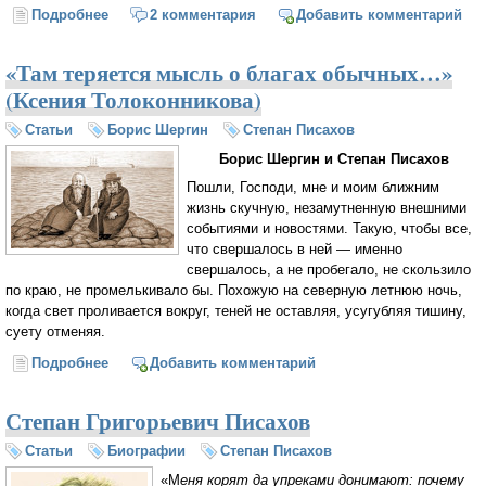
Подробнее
о Календарный, густой елей
2 комментария
Добавить комментарий
«Там теряется мысль о благах обычных…»
(Ксения Толоконникова)
Статьи
Борис Шергин
Степан Писахов
Борис Шергин и Степан Писахов
Пошли, Господи, мне и моим ближним
жизнь скучную, незамутненную внешними
событиями и новостями. Такую, чтобы все,
что свершалось в ней — именно
свершалось, а не пробегало, не скользило
по краю, не промелькивало бы. Похожую на северную летнюю ночь,
когда свет проливается вокруг, теней не оставляя, усугубляя тишину,
суету отменяя.
Подробнее
о «Там теряется мысль о благах обычных…»
Добавить комментарий
(Ксения Толоконникова)
Степан Григорьевич Писахов
Статьи
Биографии
Степан Писахов
«М
еня корят да упреками донимают: почему