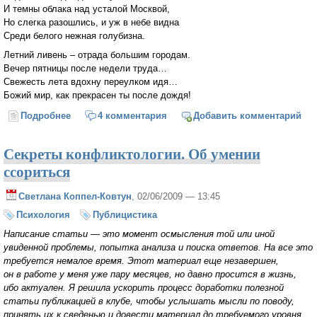
И темны облака над усталой Москвой,
Но слегка разошлись, и уж в небе видна
Среди белого нежная голубизна.
Летний ливень – отрада большим городам.
Вечер пятницы после недели труда…
Свежесть лета вдохну переулком идя…
Божий мир, как прекрасен ты после дождя!
Подробнее
о Гроза над Москвой
4 комментария
Добавить комментарий
Секреты конфликтологии. Об умении
ссориться
Светлана Коппел-Ковтун
, 02/06/2009 — 13:45
Психология
Публицистика
Написание статьи — это момент осмысления той или иной
увиденной проблемы, попытка анализа и поиска ответов. На все это
требуется немалое время. Этот материал еще незавершен,
он в работе у меня уже пару месяцев, но давно просится в жизнь,
ибо актуален. Я решила ускорить процесс доработки полезной
статьи публикацией в клубе, чтобы услышать мысли по поводу,
принять их к сведенью и довести материал до требуемого уровня.