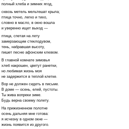
полный хлеба и зимних ягод,
сквозь метель мельтешат крыла;
птица точно, легко и тихо,
словно в масло, в окно вошла
и уверенно ищет выход —
птица, спетая на лету
замерзающим стеклодувом,
тень, набравшая высоту,
пишет песню афонским клювом.
В главной комнате зимовья
хлеб накрошен, цветут ранетки,
но любимая жизнь моя
не задержится в теплой клетке.
Вор не должен сидеть в письме.
В доме — осень, елей, пустоты.
Ты жива вопреки зиме.
Будь верна своему полету.
На прижизненном полотне
осень дальняя мне готова:
я исчезну в одном окне —
жизнь появится из другого.