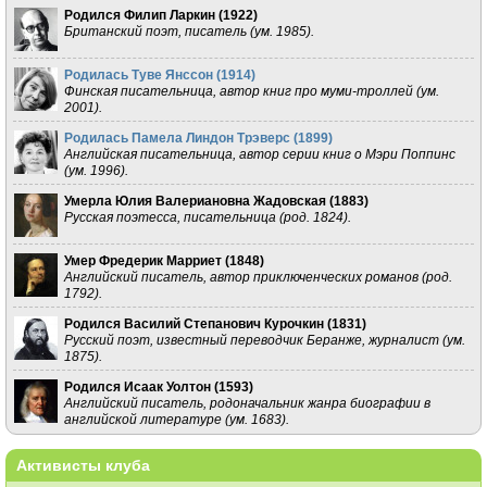
Родился Филип Ларкин (
1922
)
Британский поэт, писатель (ум. 1985).
Родилась Туве Янссон (
1914
)
Финская писательница, автор книг про муми-троллей (ум.
2001).
Родилась Памела Линдон Трэверс (
1899
)
Английская писательница, автор серии книг о Мэри Поппинс
(ум. 1996).
Умерла Юлия Валериановна Жадовская (
1883
)
Русская поэтесса, писательница (род. 1824).
Умер Фредерик Марриет (
1848
)
Английский писатель, автор приключенческих романов (род.
1792).
Родился Василий Степанович Курочкин (
1831
)
Русский поэт, известный переводчик Беранже, журналист (ум.
1875).
Родился Исаак Уолтон (
1593
)
Английский писатель, родоначальник жанра биографии в
английской литературе (ум. 1683).
Активисты клуба