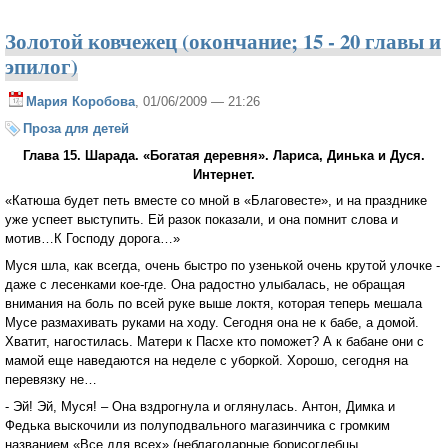
Золотой ковчежец (окончание; 15 - 20 главы и
эпилог)
Мария Коробова
, 01/06/2009 — 21:26
Проза для детей
Глава 15. Шарада. «Богатая деревня». Лариса, Динька и Дуся.
Интернет.
«Катюша будет петь вместе со мной в «Благовесте», и на празднике
уже успеет выступить. Ей разок показали, и она помнит слова и
мотив…К Господу дорога…»
Муся шла, как всегда, очень быстро по узенькой очень крутой улочке -
даже с лесенками кое-где. Она радостно улыбалась, не обращая
внимания на боль по всей руке выше локтя, которая теперь мешала
Мусе размахивать руками на ходу. Сегодня она не к бабе, а домой.
Хватит, нагостилась. Матери к Пасхе кто поможет? А к бабане они с
мамой еще наведаются на неделе с уборкой. Хорошо, сегодня на
перевязку не…
- Эй! Эй, Муся! – Она вздрогнула и оглянулась. Антон, Димка и
Федька выскочили из полуподвального магазинчика с громким
названием «Все для всех» (неблагодарные борисоглебцы