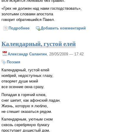
Всё искрится любовью без правил.
«Грех не должен над нами господствовать»,
золотыми словами апостола
говорит обратившийся Павел.
Подробнее
о Рим, 6, 11-14
Добавить комментарий
Календарный, густой елей
Александр Салангин
, 28/05/2009 — 17:42
Поэзия
Календарный, густой елей
ноябрей, недоступных глазу,
отворяет душе моей
все осенние окна сразу.
Попадая в горячий клюв,
снег шипит, как афонский ладан.
Жизнь, которую я люблю,
не спешит оказаться рядом.
Календарным, уютным сном
сквозь серебряную бумагу
проступает душистый дом,