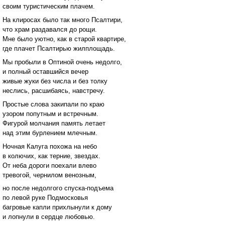
своим туристическим плачем.
На клиросах было так много Псалтири,
что храм раздавался до рощи.
Мне было уютно, как в старой квартире,
где плачет Псалтирью жилплощадь.
Мы пробыли в Оптиной очень недолго,
и полный оставшийся вечер
живые жуки без числа и без толку
неслись, расшибаясь, навстречу.
Простые слова закипали по краю
узором попутным и встречным.
Фигурой молчания память летает
над этим бурлением млечным.
Ночная Калуга похожа на небо
в колючих, как терние, звездах.
От неба дороги поехали влево
тревогой, чернилом венозным,
но после недолгого спуска-подъема
по левой руке Подмосковья
багровые капли прихлынули к дому
и лопнули в сердце любовью.