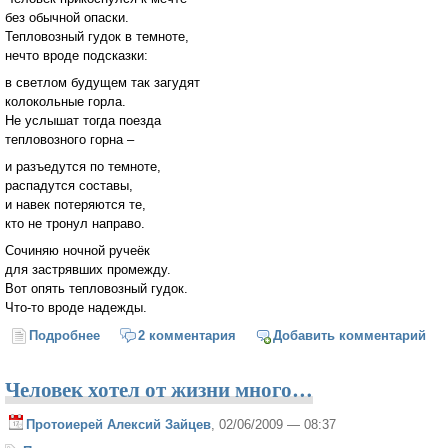
без обычной опаски.
Тепловозный гудок в темноте,
нечто вроде подсказки:
в светлом будущем так загудят
колокольные горла.
Не услышат тогда поезда
тепловозного горна –
и разъедутся по темноте,
распадутся составы,
и навек потеряются те,
кто не тронул направо.
Сочиняю ночной ручеёк
для застрявших промежду.
Вот опять тепловозный гудок.
Что-то вроде надежды.
Подробнее
о Сочиняю ночной ручеёк...
2 комментария
Добавить комментарий
Человек хотел от жизни много…
Протоиерей Алексий Зайцев
, 02/06/2009 — 08:37