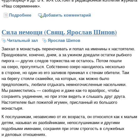
чудотворец» и др. В к. 90-х состоял в редакционной коллегии журнала
«Наш современник».
Подробнее
о Священник Ярослав Шипов (С. Косыгин)
Добавить комментарий
Сила немощи (Свящ. Ярослав Шипов)
Читальный зал
Ярослав Шипов
Заехал в монастырь переночевать и попал на именины к настоятелю.
Праздновали, конечно, днем, а за ужином доедали остатки рыбного
пирога — других следов торжества не осталось. Потом пошли
на озеро, прогуляться. Собственно озеро находилось несколько
в стороне, но один из его заливов приникал к стенам обители. Там
на берегу стояли скамейки, на которых, как можно было
предположить, любили отдыхать немногочисленные насельники.
Мы разместились — свободно и даже
как-то
вразброс, чтобы
сохранять уединение, но при этом видеть и слышать друг друга.
Настоятелем был пожилой игумен, присланный из большого
монастыря.
К послушникам, независимо от их возраста, он относился как к малым
детям, называл их разбойниками, непослушниками и другими
подобными именами, сохраняя при этом строгость в служебных
и деловых отношениях.