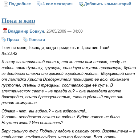
Подробнее
о Волшебное кольцо (Борис Шергин)
4 комментария
Добавить комментарий
Пока я жив
Владимир Бовкун
, 26/05/2009 — 04:00
Проза
Повести
Помяни меня, Господи, когда приидешь в Царствие Твое!
Лк.23.42
Я гашу электрический свет и, сев ко всем вам спиною, кладу на
ладонь свою душонку, крупную, холодную и мутно-прозрачную, будто
из дешёвого стекла или грязной городской льдины. Мерцающий свет
от лампадки Христа Вседержителя проницает её всю, обнажает
пустоты, изъяны и трещины, составляющие её суть. В
электрическом свете – не правда ли? – она выглядела вполне
благородно, почти драгоценностью, словно удачный страз или
речная жемчужина...
Однако - нет, вы видели? – она вздрогнула!..
И опять неподвижно лежит на ладони. Будто ничего не было.
Неужели жива? Или показалось?
Беру сильную лупу. Подношу ладонь к самому огню. Взгляните-ка – в
сердцевине, глубоко-глубоко, что-то блеснуло. Вот, опять.