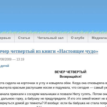
тервью
Статьи
Читальный зал
О клубе
Медиага
ечер четвертый из книги «Настоящее чудо»
1/08/2009 — 13:19
 детей
ВЕЧЕР ЧЕТВЕРТЫЙ
Возвращайся!
та сидела на корточках в углу и ковыряла обои. Когда она отковыряла в
ыгнула красным распухшим носом и подумала, что сегодня — самый уж
ачала приехали к соседям мальчишки и позвали Нюту гулять. Потом он
 дальнюю горку, а бабушку не предупредили. И кто это зимой может не 
вернуться домой до темноты? И вообще: если бы бабушка не стала попр