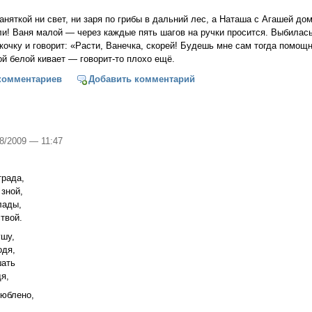
аняткой ни свет, ни заря по грибы в дальний лес, а Наташа с Агашей д
и! Ваня малой — через каждые пять шагов на ручки просится. Выбилась
 кочку и говорит: «Расти, Ванечка, скорей! Будешь мне сам тогда пом
й белой кивает — говорит-то плохо ещё.
лавная душа (из сборника «Сказки бабки Марьи» с пед. комментари
комментариев
Добавить комментарий
08/2009 — 11:47
трада,
 зной,
лады,
твой.
ушу,
одя,
шать
я,
люблено,