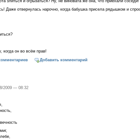
та злиться и огрызаться? Ну, не виновата же она, что приехали соседи!
сь! Даже отвернулась нарочно, когда бабушка присела рядышком и спро
иться?
, когда он во всём прав!
щайся! Вечер четвертый из книги «Настоящее чудо»
комментариев
Добавить комментарий
08/2009 — 08:32
л,
ность,
 вечность
миг,
лебе,