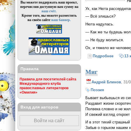
Ню
Вы можете поддержать наш проект,
перечислив доступную вам сумму на
Ух, как Нюта рассердила
наш счёт.
Кроме того, вы можете разместить
— Всё злишься?
на своём сайте
наш баннер.
Нюта надулась.
— Как же ты будешь мол
— Не буду молиться.
Ох, и тяжело же человеку
Подробнее
о Возвра
13 
Правила
Миг
Правила для посетителей сайта
Андрей Блинов
, 31/
Международного клуба
православных литераторов
Поэзия
«Омилия»
Бывает выбьешься из си
Раздавит жизни скоротеч
Вход для авторов
Полвека словно и не жил
И свежий взгляд откроет
Войти на сайт
И в этот тихий страшный 
Забыв о горьком нашем х