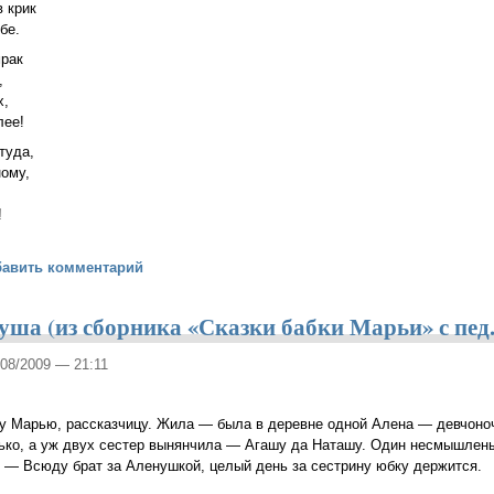
в крик
бе.
мрак
,
х,
лее!
туда,
ному,
!
бавить комментарий
уша (из сборника «Сказки бабки Марьи» с пед
/08/2009 — 21:11
ку Марью, рассказчицу. Жила — была в деревне одной Алена — девчоно
лько, а уж двух сестер вынянчила — Агашу да Наташу. Один несмышлен
 — Всюду брат за Аленушкой, целый день за сестрину юбку держится.