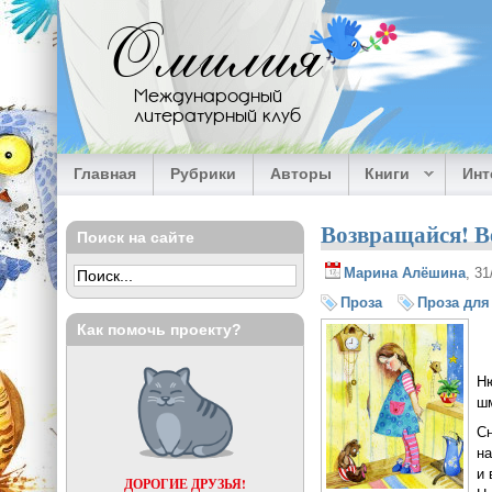
Перейти к основному содержанию
Омилия
Международный
литературный клуб
Главная
Рубрики
Авторы
Книги
Ин
Возвращайся! В
Поиск на сайте
Марина Алёшина
, 3
Проза
Проза для
Как помочь проекту?
Ню
шм
Сн
на
и 
ДОРОГИЕ ДРУЗЬЯ!