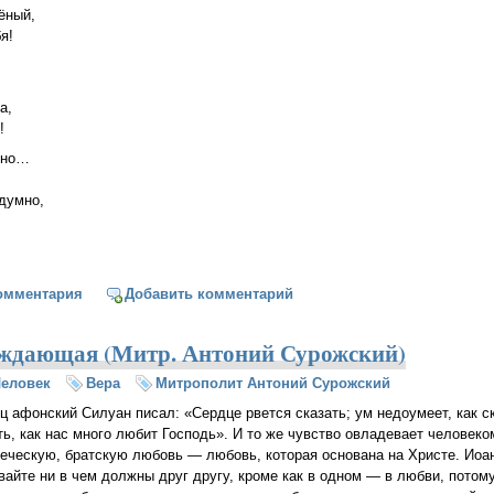
ёный,
я!
а,
!
мно…
,
здумно,
й цвет
омментария
Добавить комментарий
еждающая (Митр. Антоний Сурожский)
еловек
Вера
Митрополит Антоний Сурожский
ц афонский Силуан писал: «Сердце рвется сказать; ум недоумеет, как с
ть, как нас много любит Господь». И то же чувство овладевает человеко
еческую, братскую любовь — любовь, которая основана на Христе. Иоан
вайте ни в чем должны друг другу, кроме как в одном — в любви, потом