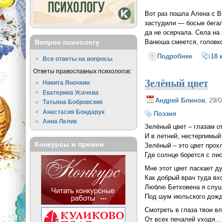
Вот раз пошла Алена с В
застудили — босые бегал
да не осерчала. Села на
Вопрос психологу
Ванюша смеется, головко
Подробнее
о Правос
18 
Все ответы на вопросы
Ответы православных психологов:
Зелёный цвет
Никита Яночкин
Екатерина Усачева
Андрей Блинов
, 29/
Татьяна Бобровских
Анастасия Бондарук
Поэзия
Анна Лелик
Зелёный цвет – глазам о
И в летний, нестерпимый
Конкурсы и премии
Зелёный – это цвет прох
Где солнце борется с лис
Мне этот цвет ласкает д
Как добрый врач туда вх
Люблю Бетховена я слу
Под шум июльского дожд
Смотреть в глаза твои в
От всех печалей уходя…