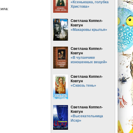
«Ксеньюшка, голубка
Христова»
сила:
Светлана Коппел-
Ковтун
«Макаровы крылья»
Светлана Коппел-
Ковтун
«В чуланчике
изношенных вещей»
Светлана Коппел-
Ковтун
«Сквозь тень»
Светлана Коппел-
Ковтун
«Высекательница
Искр»