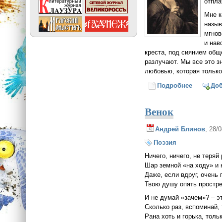
отпла
Мне к
назыв
мгнов
и нав
креста, под сиянием общ
разлучают. Мы все это з
любовью, которая только
Подробнее
о Любовь
До
Венок
Андрей Блинов
, 28/
Поэзия
Ничего, ничего, не теряй
Шар земной «на ходу» и 
Даже, если вдруг, очень 
Твою душу опять простре
И не думай «зачем»? – э
Сколько раз, вспоминай
Рана хоть и горька, толь