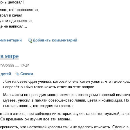
ночь целовал!
нок, как пророчество,
грал и качал.
лухом одиночестве,
щё не написал…
омментарий
Добавить комментарий
 в мире
8/08/2009 — 12:45
 детей
Сказки
Жил на свете один учёный, который очень хотел узнать, что такое крас
напролёт он был готов искать ответ на этот вопрос.
Мальчиком он проводил много времени в созерцании творений великих
музеев, уносил в памяти совершенство линии, цвета и композиции. Но
пытаясь понять, как создается красота.
ься в законы, при соблюдении которых звуки становятся музыкой, а кр
 Со временем он изучил все эти законы.
веренность, что настоящей красоты так и не удалось отыскать. Словно 