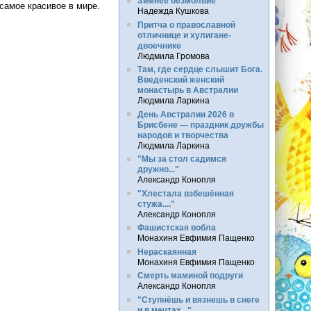
Зимнее безмолвие
 самое красивое в мире.
Надежда Кушкова
Притча о православной
отличнице и хулигане-
двоечнике
Людмила Громова
Там, где сердце слышит Бога.
Введенский женский
монастырь в Австралии
Людмила Ларкина
День Австралии 2026 в
Брисбене — праздник дружбы
народов и творчества
Людмила Ларкина
"Мы за стол садимся
дружно..."
Александр Конопля
"Хлестала взбешённая
стужа...."
Александр Конопля
Фашистская вобла
Монахиня Евфимия Пащенко
Нераскаянная
Монахиня Евфимия Пащенко
Смерть маминой подруги
Александр Конопля
"Ступнёшь и вязнешь в снеге
и в мечтах..."