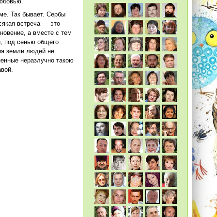
любовью.
ме. Так бывает. Сербы
всякая встреча — это
новение, а вместе с тем
й, под сенью общего
ия земли людей не
ненные неразлучно такою
авой.