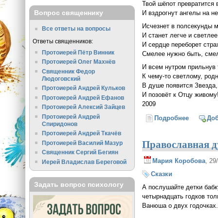
Твой шёпот превратится 
Вопрос священнику
И вздрогнут ангелы на не
Исчезнет в полсекунды 
Все ответы на вопросы
И станет легче и светлее
Ответы священников:
И сердце переборет стра
Протоиерей Пётр Винник
Смелее нужно быть, сме
Протоиерей Олег Махнёв
И всем нутром прильнув 
Священник Федор
К чему-то светлому, род
Людоговский
В душе появится Звезда,
Протоиерей Андрей Кульков
И позовёт к Отцу живому
Протоиерей Андрей Ефанов
2009
Протоиерей Алексий Зайцев
Протоиерей Андрей
Подробнее
о Миг
До
Спиридонов
Протоиерей Андрей Ткачёв
Православная д
Протоиерей Василий Мазур
Священник Сергий Бегиян
Мария Коробова
, 29
Иерей Владислав Береговой
Сказки
Задать вопрос психологу
А послушайте детки баб
четырнадцать годков то
Ванюша о двух годочках.