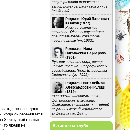
популяризатор философии,
автор романов, рассказов и книг
для детей.
Родился Юрий Павлович
Казаков (
1927
)
Русский советский
писатель. Один из крупнейших
представителей советской
новеллистики (ум. 1982).
Родилась Нина
Николаевна Берберова
(
1901
)
Русская писательница, автор
документально-биографических
исследований. Жена Владислава
Ходасевича (ум. 1993).
Родился Пантелеймон
Александрович Кулиш
(
1819
)
Украинский писатель, поэт,
фольклорист, этнограф.
Создатель «кулишовки» — одной
казать; слезы не дают
из ранних версий украинского
алфавита (ум. 1897).
м, когда он переживает и
н Златоустый говорит:
у что любви не
Активисты клуба