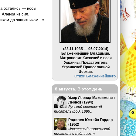
ома остались — носы
 Аленка из сил,
ощником да защитником…»
ем)
(23.11.1935 — 05.07.2014)
Блаженнейший Владимир,
Митрополит Киевский и всея
Украины, Предстоятель
Украинской Православной
Церкви.
Стихи Блаженнейшего
8 августа. В этот день
Умер Леонид Максимович
Леонов (
1994
)
Русский советский
писатель (род. 1899).
Родился Юстейн Гордер
(
1952
)
Известный норвежский
писатель и публицист,