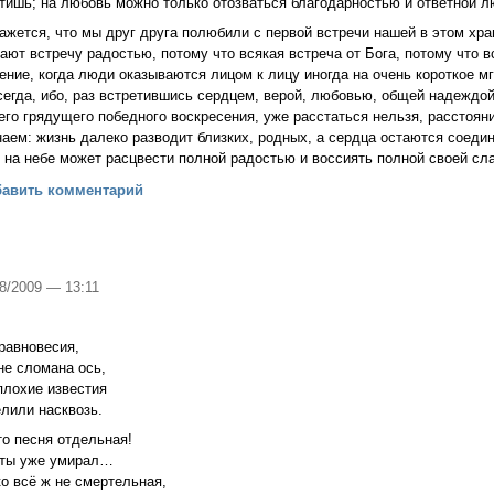
тишь; на любовь можно только отозваться благодарностью и ответной 
ажется, что мы друг друга полюбили с первой встречи нашей в этом хра
ают встречу радостью, потому что всякая встреча от Бога, потому что 
ение, когда люди оказываются лицом к лицу иногда на очень короткое мг
сегда, ибо, раз встретившись сердцем, верой, любовью, общей надеждо
его грядущего победного воскресения, уже расстаться нельзя, расстоян
наем: жизнь далеко разводит близких, родных, а сердца остаются соеди
 на небе может расцвести полной радостью и воссиять полной своей сл
 всепобеждающая (Митр. Антоний Сурожский)
бавить комментарий
08/2009 — 13:11
 равновесия,
не сломана ось,
плохие известия
лили насквозь.
то песня отдельная!
, ты уже умирал…
ко всё ж не смертельная,