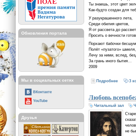
Ты знаешь, этот цвет зел
Как-будто создан для теб
У разукрашенного лета,
Среди обилия цветов,
Я от рассвета до рассвет
Обновления портала
Просить о вечности готов
Порхают бабочки бесшу
Полёт «пузатого» шмеля
Лечу за ними, вслед, бе
За грань иного бытия…
2009
Мы в социальных сетях
Подробнее
о Зелёны
3 к
ВКонтакте
Любовь всепоб
YouTube
Читальный зал
Ч
Старе
Друзья
сказа
челов
не бы