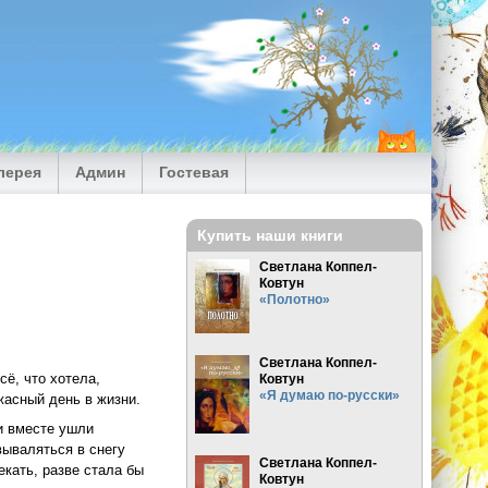
лерея
Админ
Гостевая
Купить наши книги
Светлана Коппел-
Ковтун
«Полотно»
Светлана Коппел-
сё, что хотела,
Ковтун
«Я думаю по-русски»
асный день в жизни.
и вместе ушли
вываляться в снегу
Светлана Коппел-
екать, разве стала бы
Ковтун