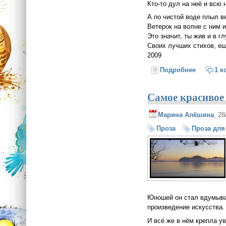
Кто-то дул на неё и всю 
А по чистой воде плыл ве
Ветерок на волне с ним и
Это значит, ты жив и в г
Своих лучших стихов, е
2009
Подробнее
о Венок
1 к
Самое красивое
Марина Алёшина
, 2
Проза
Проза для
Юношей он стал вдумыват
произведение искусства.
И всё же в нём крепла у