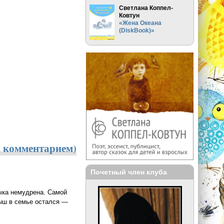
Светлана Коппел-
Ковтун
«Жена Океана
(DiskBook)»
. комментарием)
Почетный член клуба
чка немудрена. Самой
ыш в семье остался —