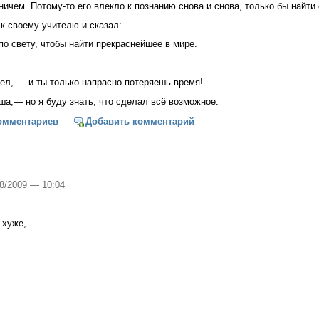
ничем. Потому-то его влекло к познанию снова и снова, только бы найти
 своему учителю и сказал:
по свету, чтобы найти прекраснейшее в мире.
шел, — и ты только напрасно потеряешь время!
а,— но я буду знать, что сделал всё возможное.
красивое в мире
омментариев
Добавить комментарий
08/2009 — 10:04
 хуже,