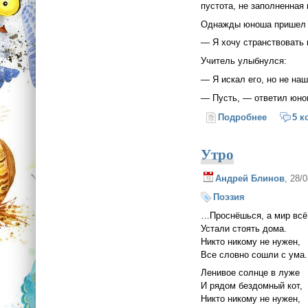
пустота, не заполненная 
Однажды юноша пришел к
— Я хочу странствовать 
Учитель улыбнулся:
— Я искал его, но не на
— Пусть, — ответил юнош
Подробнее
о Самое 
5 к
Утро
Андрей Блинов
, 28/
Поэзия
…Проснёшься, а мир всё
Устали стоять дома.
Никто никому не нужен,
Все словно сошли с ума.
Ленивое солнце в луже
И рядом бездомный кот,
Никто никому не нужен,