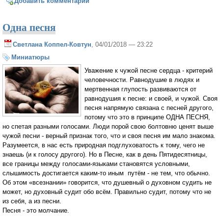
Добавить комментарий
Одна песня
Светлана Коппел-Ковтун
, 04/01/2018 — 23:22
Миниатюры
Уважение к чужой песне сердца - критерий
человечности. Равнодушие в людях и
мертвенная глупость развиваются от
равнодушия к песне: и своей, и чужой. Своя
песня напрямую связана с песней другого,
потому что это в принципе ОДНА ПЕСНЯ,
но спетая разными голосами. Люди порой свою болтовню ценят выше
чужой песни - верный признак того, что и своя песня им мало знакома.
Разумеется, в нас есть природная подглуховатость к тому, чего не
знаешь (и к голосу другого). Но в Песне, как в день Пятидесятницы,
все границы между голосами-языками становятся условными,
слышимость достигается каким-то иным путём - не тем, что обычно.
Об этом «всезнании» говорится, что душевный о духовном судить не
может, но духовный судит обо всём. Правильно судит, потому что не
из себя, а из песни.
Песня - это молчание.