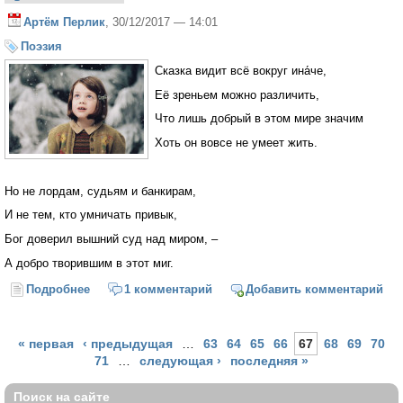
Артём Перлик
, 30/12/2017 — 14:01
Поэзия
Сказка видит всё вокруг ина́че,
Её зреньем можно различить,
Что лишь добрый в этом мире значим
Хоть он вовсе не умеет жить.
Но не лордам, судьям и банкирам,
И не тем, кто умничать привык,
Бог доверил вышний суд над миром, –
А добро творившим в этот миг.
Подробнее
о Зренье сказки
1 комментарий
Добавить комментарий
Страницы
« первая
‹ предыдущая
…
63
64
65
66
67
68
69
70
71
…
следующая ›
последняя »
Поиск на сайте