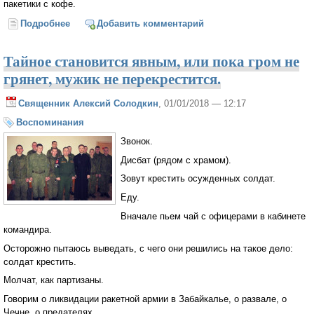
пакетики с кофе.
Подробнее
о Как Ксеньюшка Петербуржская меня борщом
Добавить комментарий
накормила...
Тайное становится явным, или пока гром не
грянет, мужик не перекрестится.
Священник Алексий Солодкин
, 01/01/2018 — 12:17
Воспоминания
Звонок.
Дисбат (рядом с храмом).
Зовут крестить осужденных солдат.
Еду.
Вначале пьем чай с офицерами в кабинете
командира.
Осторожно пытаюсь выведать, с чего они решились на такое дело:
солдат крестить.
Молчат, как партизаны.
Говорим о ликвидации ракетной армии в Забайкалье, о развале, о
Чечне, о предателях.