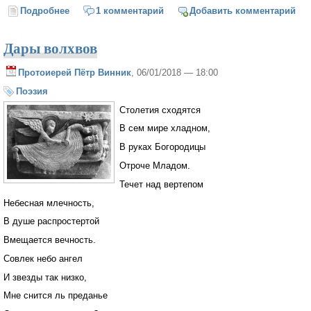
Подробнее
о Я на жизнь совсем не нарекаю
1 комментарий
Добавить комментарий
Дары волхвов
Протоиерей Пётр Винник
, 06/01/2018 — 18:00
Поэзия
Столетия сходятся
В сем мире хладном,
В руках Богородицы
Отроче Младом.
Течет над вертепом
Небесная млечность,
В душе распростертой
Вмещается вечность.
Совлек небо ангел
И звезды так низко,
Мне снится ль преданье