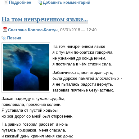
Подробнее
о Рождество
Добавить комментарий
На том неизреченном языке...
Светлана Коппел-Ковтун
, 05/01/2018 — 12:40
Поэзия
На том неизреченном языке
я с тучами по-братски говорила,
не узнанная до конца никем,
я постигала в чём стихии сила.
Забывчивость, моя вторая суть,
была дороже памятей злосчастных -
я не пыталась радости вернуть,
завоевав почтенье безучастных.
Зажав надежду в кулаке судьбы,
повелевала, преклонив колени.
Я уставала от пустой ходьбы,
но зов дорог со мной был откровенен.
На равных говорил рассвет, и ночь
пугаясь призраков, меня спасала,
и каждый день хранил меня как дочь: