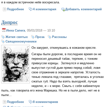
я в каждом встречном небе воскресала.
Подробнее
о На том неизреченном языке...
4 комментария
Добавить комментарий
Допрос
Инна Сапега
, 05/01/2018 — 10:10
Жития святых
Проза
Рассказы
Священномученики
Он закурил, откинувшись в кожаном кресле.
Сигары были дорогие, в последнее время он не
переносил дешевый табак, терпкие, с тонким
привкусом корицы. Затянулся и медленно
выпустил густой дым прямо перед собой, ловя
свое отражение в зеркале напротив. Усталость
тенью лежала под глазами, пряталась в уголках
сжатых губ. Надо бы взять выходной, лучше
неделю, и – к морю. Смыть с себя кабинетную
пыль, как говорила его жена Маришка. Но не в пыли дело, нет не в
пыли…
Подробнее
о Допрос
8 комментариев