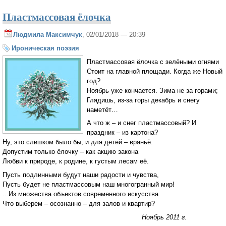
Пластмассовая ёлочка
Людмила Максимчук
, 02/01/2018 — 20:39
Ироническая поэзия
Пластмассовая ёлочка с зелёными огнями
Стоит на главной площади. Когда же Новый
год?
Ноябрь уже кончается. Зима не за горами;
Глядишь, из-за горы декабрь и снегу
наметёт…
А что ж – и снег пластмассовый? И
праздник – из картона?
Ну, это слишком было бы, и для детей – враньё.
Допустим только ёлочку – как акцию закона
Любви к природе, к родине, к густым лесам её.
Пусть подлинными будут наши радости и чувства,
Пусть будет не пластмассовым наш многогранный мир!
...Из множества объектов современного искусства
Что выберем – осознанно – для залов и квартир?
Ноябрь 2011 г.