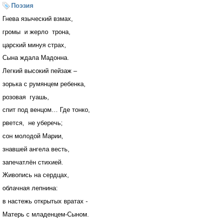
Поэзия
Гнева языческий взмах,
громы и жерло трона,
царский минуя страх,
Сына ждала Мадонна.
Легкий высокий пейзаж –
зорька с румянцем ребенка,
розовая гуашь,
спит под венцом… Где тонко,
рвется, не уберечь;
сон молодой Марии,
знавшей ангела весть,
запечатлён стихией.
Живопись на сердцах,
облачная лепнина:
в настежь открытых вратах -
Матерь с младенцем-Сыном.