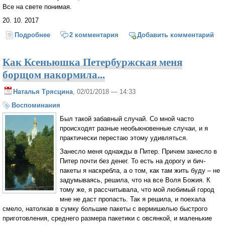
Все на свете понимая.
20. 10. 2017
Подробнее
о Прощание
2 комментария
Добавить комментарий
Как Ксеньюшка Петербуржская меня
борщом накормила...
Наталья Трясцина
, 02/01/2018 — 14:33
Воспоминания
Был такой забавный случай. Со мной часто
происходят разные необыкновенные случаи, и я
практически перестаю этому удивляться.
Занесло меня однажды в Питер. Причем занесло в
Питер почти без денег. То есть на дорогу и бич-
пакеты я наскребла, а о том, как там жить буду – не
задумываясь, решила, что на все Воля Божия. К
тому же, я рассчитывала, что мой любимый город
мне не даст пропасть. Так я решила, и поехала
смело, натолкав в сумку большие пакеты с вермишелью быстрого
приготовления, среднего размера пакетики с овсянкой, и маленькие