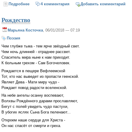
Подробнее
о Дары волхвов
4 комментария
Добавить комментарий
Рождество
Марьяна Косточка
, 06/01/2018 — 07:19
Поэзия
Чем глубже тьма - тем ярче звёздный свет.
Чем ночь длинней - отраднее рассвет.
Спаситель мира ныне к нам приходит.
К больным грехом - Сам Богочеловек.
Рождается в пещере Вефлеемской
Тот, кто нас выведет из пропасти геенской.
Являет Дева - Мати миру чудо -
Рождает повод радости вселенской.
На небе ангелы осанну воспевают,
Волхвы Рождённого дарами прославляют,
Бегут с полей увидеть чудо пастухи,
В убогих яслях Сына Бога пеленают...
Откроем наше сердце для Христа -
Он нас спасёт от смерти и греха.