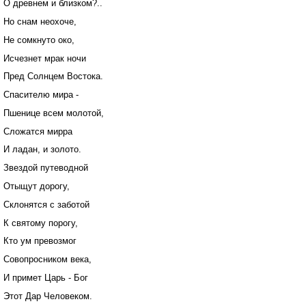
О древнем и близком?..
Но снам неохоче,
Не сомкнуто око,
Исчезнет мрак ночи
Пред Солнцем Востока.
Спасителю мира -
Пшенице всем молотой,
Сложатся мирра
И ладан, и золото.
Звездой путеводной
Отыщут дорогу,
Склонятся с заботой
К святому порогу,
Кто ум превозмог
Совопросником века,
И примет Царь - Бог
Этот Дар Человеком.