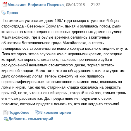
Монахиня Евфимия Пащенко
, 08/01/2018 — 21:32
Проза
Погожим августовским днем 1967 года семеро студентов-бойцов
стройотряда «Северный Эскулап», пыхтя и обливаясь потом, рыли
котлован на месте недавно снесенных деревянных домов по улице
Маймаксанской. где в былые времена селились зажиточные
обыватели Богоспасаемого града Михайловска, а теперь
планировалось строительство нового корпуса местного мединститута.
Пока же здесь зияла глубокая яма с неровными краями, посредине
которой, как корень сломанного, насквозь прогнившего зуба в
раскуроченной неумелым стоматологом десне, торчал остаток
кирпичной кладки. Мало того, что ее обнаружение стоило студентам
двух сломанных лопат: теперь кое-кому из них пришлось
переквалифицироваться из землекопов в каменотесы, взявшись за
ломы и кирки. Как назло, старинная кладка оказалась на редкость
прочной, не то, что нынешний кирпич, который иной раз, только тронь
его – сам рассыпается. Да, предки явно не подумали о своих
потомках, которым придется ломать то, что они когда-то строили!
Подробнее
о Возмездие
8 комментариев
Добавить комментарий