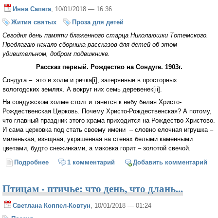
Инна Сапега
, 10/01/2018 — 16:36
Жития святых
Проза для детей
Сегодня день памяти блаженного старца Николаюшки Тотемского.
Предлагаю начало сборника рассказов для детей об этом
удивительном, добром подвижнике.
Рассказ первый. Рождество на Сондуге. 1903г.
Сондуга – это и холм и речка[i], затерянные в просторных
вологодских землях. А вокруг них семь деревенек[ii].
На сондужском холме стоит и тянется к небу белая Христо-
Рождественская Церковь. Почему Христо-Рождественская? А потому,
что главный праздник этого храма приходится на Рождество Христово.
И сама церковка под стать своему имени – словно елочная игрушка –
маленькая, изящная, украшенная на стенах белыми каменными
цветами, будто снежинками, а маковка горит – золотой свечой.
Подробнее
о Святой и Рождество
1 комментарий
Добавить комментарий
Птицам - птичье: что день, что длань...
Светлана Коппел-Ковтун
, 10/01/2018 — 01:24