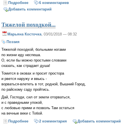
Подробнее
о Одна песня
6 комментариев
Добавить комментарий
Тяжелой походкой...
Марьяна Косточка
, 03/01/2018 — 08:32
Поэзия
Тяжелой походкой, больными ногами
по жизни иду неспеша.
О, если бы можно простыми словами
сказать, как страдает душа!
Томится в оковах и просит простора
и рвется наружу и ввысь -
ворваться-влететь в тот, родной, Вышний Город,
по райскому саду пройтись.
Дай, Господи, сил от земли оторваться,
и с праведными упокой,
с любовью прими и позволь Там остаться
на вечные веки с Тобой.
Подробнее
о Тяжелой походкой...
2 комментария
Добавить комментарий