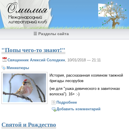
Перейти к основному содержанию
Омилия
Международный
литературный клуб
☰ Разделы сайта
"Попы чего-то знают!"
Священник Алексий Солодкин
, 10/01/2018 — 21:11
Миниатюры
История, рассказанная хозяином таежной
бригады лесорубов
(не для "ушка девического в завиточках
волоска"). 16+ :-)
Подробнее
о "Попы чего-то знают!"
Добавить комментарий
Святой и Рождество