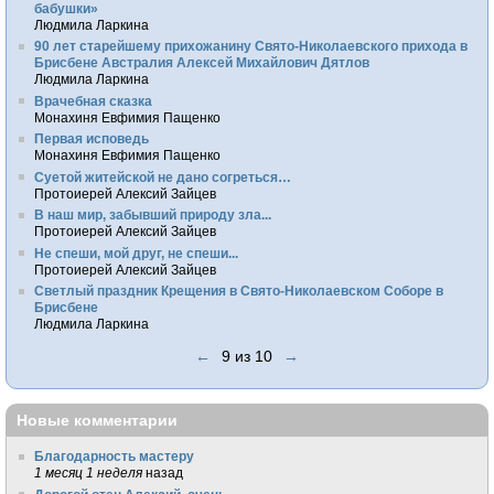
бабушки»
Людмила Ларкина
90 лет старейшему прихожанину Свято-Николаевского прихода в
Брисбене Австралия Алексей Михайлович Дятлов
Людмила Ларкина
Врачебная сказка
Монахиня Евфимия Пащенко
Первая исповедь
Монахиня Евфимия Пащенко
Суетой житейской не дано согреться…
Протоиерей Алексий Зайцев
В наш мир, забывший природу зла...
Протоиерей Алексий Зайцев
Не спеши, мой друг, не спеши...
Протоиерей Алексий Зайцев
Светлый праздник Крещения в Свято-Николаевском Соборе в
Брисбене
Людмила Ларкина
←
9 из 10
→
Новые комментарии
Благодарность мастеру
1 месяц 1 неделя
назад