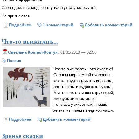
Снова делаю заход: чего у вас тут случилось-то?
Не признаются.
Подробнее
о Тайное становится явным, или пока гром не
1 комментарий
Добавить комментарий
грянет, мужик не перекрестится.
Что-то высказать...
Светлана Коппел-Ковтун
, 01/01/2018 — 02:58
Поэзия
Что-то высказать - это счастье!
Словом мир земной очарован -
как же трудно мычать коровам,
лаять псам и кудахтать курам...
Мы от них отличны структурой,
именуемой ипостасью.
Но глаза у животных - наши:
жизнь мы пьём из единой чаши.
Подробнее
о Что-то высказать...
Добавить комментарий
Зренье сказки