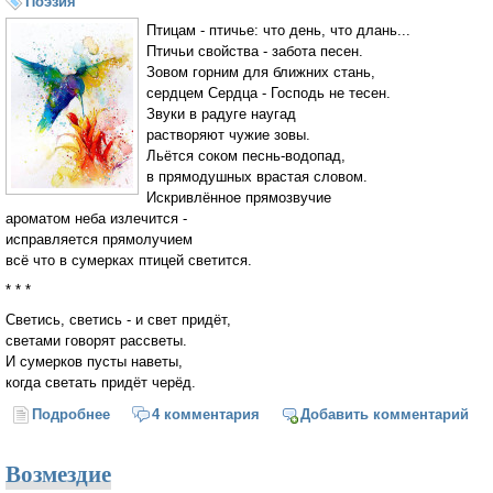
Поэзия
Птицам - птичье: что день, что длань...
Птичьи свойства - забота песен.
Зовом горним для ближних стань,
сердцем Сердца - Господь не тесен.
Звуки в радуге наугад
растворяют чужие зовы.
Льётся соком песнь-водопад,
в прямодушных врастая словом.
Искривлённое прямозвучие
ароматом неба излечится -
исправляется прямолучием
всё что в сумерках птицей светится.
* * *
Светись, светись - и свет придёт,
светами говорят рассветы.
И сумерков пусты наветы,
когда светать придёт черёд.
Подробнее
о Птицам - птичье: что день, что длань...
4 комментария
Добавить комментарий
Возмездие