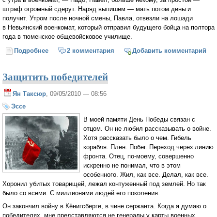
штраф огромный сдерут. Наряд выпишем — мать потом деньги
получит. Утром после ночной смены, Павла, отвезли на лошади
в Невьянский военкомат, который отправил будущего бойца на полтора
года в тюменское общевойсковое училище.
Подробнее
о Победить в войне — чтобы беречь жизнь на
2 комментария
Добавить комментарий
земле…
Защитить победителей
Ян Таксюр
, 09/05/2010 — 08:56
Эссе
В моей памяти День Победы связан с
отцом. Он не любил рассказывать о войне.
Хотя рассказать было о чем. Гибель
корабля. Плен. Побег. Переход через линию
фронта. Отец, по-моему, совершенно
искренно не понимал, что в этом
особенного. Жил, как все. Делал, как все.
Хоронил убитых товарищей, лежал контуженный под землей. Но так
было со всеми. С миллионами людей его поколения.
Он закончил войну в Кёнигсберге, в чине сержанта. Когда я думаю о
победителях, мне представляются не генералы у карты военных