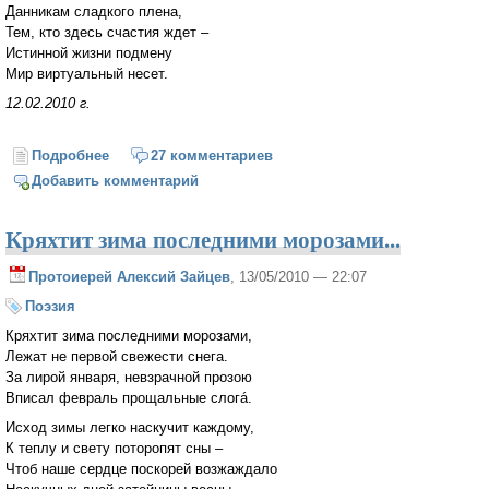
Данникам сладкого плена,
Тем, кто здесь счастия ждет –
Истинной жизни подмену
Мир виртуальный несет.
12.02.2010 г.
Подробнее
о Виртуальный мир
27 комментариев
Добавить комментарий
Кряхтит зима последними морозами...
Протоиерей Алексий Зайцев
, 13/05/2010 — 22:07
Поэзия
Кряхтит зима последними морозами,
Лежат не первой свежести снега.
За лирой января, невзрачной прозою
Вписал февраль прощальные слогá.
Исход зимы легко наскучит каждому,
К теплу и свету поторопят сны –
Чтоб наше сердце поскорей возжаждало