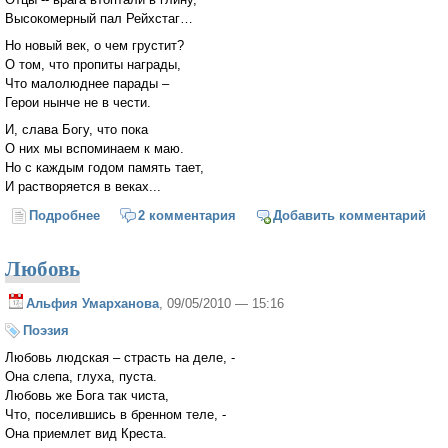
Высокомерный пал Рейхстаг…
Но новый век, о чем грустит?
О том, что пропиты награды,
Что малолюднее парады –
Герои нынче не в чести.
И, слава Богу, что пока
О них мы вспоминаем к маю.
Но с каждым годом память тает,
И растворяется в веках...
Подробнее
о Неблагодарность
2 комментария
Добавить комментарий
Любовь
Альфия Умарханова
, 09/05/2010 — 15:16
Поэзия
Любовь людская – страсть на деле, -
Она слепа, глуха, пуста.
Любовь же Бога так чиста,
Что, поселившись в бренном теле, -
Она приемлет вид Креста.