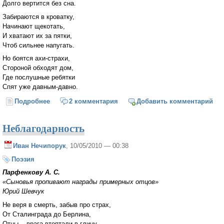
Долго вертится без сна.
Забираются в кроватку,
Начинают щекотать,
И хватают их за пятки,
Чтоб сильнее напугать.
Но боятся ахи-страхи,
Стороной обходят дом,
Где послушные ребятки
Спят уже давным-давно.
Подробнее
о Ахи-страхи
2 комментария
Добавить комментарий
Неблагодарность
Иван Нечипорук
, 10/05/2010 — 00:38
Поэзия
Парфенкову А. С.
«Сыновья пропивают награды примерных отцов»
Юрий Шевчук
Не веря в смерть, забыв про страх,
От Сталинграда до Берлина,
Отцы -- врага втоптали в глину,