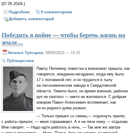
(07.05.2010г.)
Подробнее
о Любовь
9 комментариев
Добавить комментарий
Победить в войне — чтобы беречь жизнь на
земле…
Наталья Трясцина
, 09/05/2010 — 15:15
Публицистика
Павлу Пелевину повестка в военкомат пришла, как
говорится, нежданно-негаданно, когда ему было
17 с половиной лет, и он трудился в тылу
на лесохимическом заводе в Свердловской
области. Тяжело было, но время военное, рабочих
рук не хватало — никто не жаловался. С добрым
юмором Павел Алексеевич вспоминает, как
он из родного дома уезжал:
— Только пришел со смены,— отдохнуть прилег,
с работы пришли, — меня спрашивают. А я на печи лежу — отдыхаю.
Мне говорят: — Надо идти работать в ночь, — Так мне же завтра
с утра в военкомат, — Надо, Павел, больше некому, за простой —