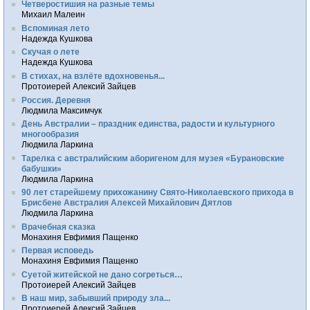
Четверостишия на разные темы
Михаил Малеин
Вспоминая лето
Надежда Кушкова
Скучая о лете
Надежда Кушкова
В стихах, на взлёте вдохновенья...
Протоиерей Алексий Зайцев
Россия. Деревня
Людмила Максимчук
День Австралии – праздник единства, радости и культурного
многообразия
Людмила Ларкина
Тарелка с австралийским аборигеном для музея «Бурановские
бабушки»
Людмила Ларкина
90 лет старейшему прихожанину Свято-Николаевского прихода в
Брисбене Австралия Алексей Михайлович Дятлов
Людмила Ларкина
Врачебная сказка
Монахиня Евфимия Пащенко
Первая исповедь
Монахиня Евфимия Пащенко
Суетой житейской не дано согреться…
Протоиерей Алексий Зайцев
В наш мир, забывший природу зла...
Протоиерей Алексий Зайцев