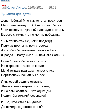
Юлия Линде
, 11/05/2010 — 16:01
Стихи для детей
День Победы! Мне так хочется родиться
Много лет назад... (В 30-м, может быть?)
Чтоб стоять на Красной площади столицы
Вместе с теми, кто не мог не победить.
Я бы тайно (так же, как и прадед!)
Прям из школы на войну сбежал,
А с собой бы захватил Санька и Катю!
(Правда... маму было бы немного жаль...)
Если б танки было не осилить
И на крейсер тайно не пролезть,
Мы б тогда в разведку попросились,
Партизанами пошли бы в лес!
Я бы своей родине отважно
Жизнью или смертью послужил,
И не сомневайтесь, что однажды
Подвиг бы великий совершил!
И... о, неужели я бы дожил
До победы радостного дня?!