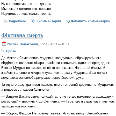
Нужно вовремя честь отдавать.
Мы пока, к сожалению, спешно
Научились лишь только терять.
Подробнее
о Посмертно
3 комментария
Добавить комментарий
Фіктивна смерть
Руслан Новакович
, 15/05/2010 — 01:05
Проза
До Миколи Семеновича Мудрика, завідувача нейрохірургічного
відділення обласної лікарні, пацієнти товпились один поперед одного.
Вже як Мудрик не зможе, то ніхто не поможе. Навіть всі близькі й
знайомі головного лікаря лікувалися тільки у Мудрика.
Всіх панів і
полупанків
головний пропускав через його очі і руки.
Та одного разу трапився пацієнт, якого головний доручив не Мудрикові,
а рядовому лікареві Сліпченку.
— Вадиме Васильовичу, слухай, діло не те що важливе, а архи…архи,
розумієш? – звернувся до Сліпченка. — І все, що я зараз казатиму має
залишитися між нами.
— Обіцяю, Федоре Петровичу, авжеж. Язик на замку.
Опломбовано.