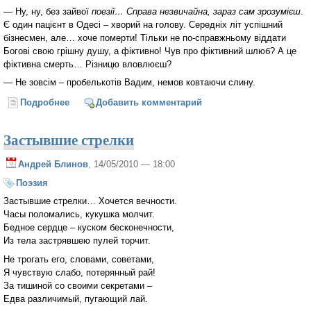
— Ну, ну, без зайвої
поезії…
Справа незвичайна, зараз сам зрозумієш
.
Є один пацієнт в Одесі – хворий на голову. Середніх літ успішний
бізнесмен, але… хоче померти! Тільки не по-справжньому віддати
Богові свою грішну душу, а фіктивно! Чув про фіктивний шлюб? А це
фіктивна смерть… Різницю вловлюєш?
— Не зовсім – пробелькотів Вадим, немов ковтаючи слину.
Подробнее
о Фіктивна смерть
Добавить комментарий
Застывшие стрелки
Андрей Блинов
, 14/05/2010 — 18:00
Поэзия
Застывшие стрелки… Хочется вечности.
Часы поломались, кукушка молчит.
Бедное сердце – куском бесконечности,
Из тела застрявшею пулей торчит.
Не трогать его, словами, советами,
Я чувствую слабо, потерянный рай!
За тишиной со своими секретами –
Едва различимый, пугающий лай.