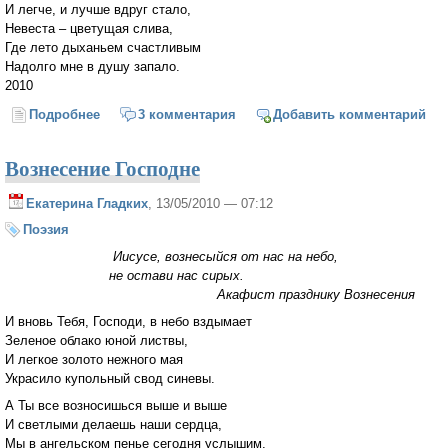
И легче, и лучше вдруг стало,
Невеста – цветущая слива,
Где лето дыханьем счастливым
Надолго мне в душу запало.
2010
Подробнее
о Слива
3 комментария
Добавить комментарий
Вознесение Господне
Екатерина Гладких
, 13/05/2010 — 07:12
Поэзия
Иисусе, вознесыйся от нас на небо,
не остави нас сирых.
Акафист празднику Вознесения
И вновь Тебя, Господи, в небо вздымает
Зеленое облако юной листвы,
И легкое золото нежного мая
Украсило купольный свод синевы.
А Ты все возносишься выше и выше
И светлыми делаешь наши сердца,
Мы в ангельском пенье сегодня услышим,