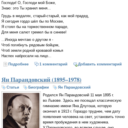
Господи! О, Господи мой Боже,
Знаю: это Ты хранил меня...
Грудь в медалях, старый-старый, как мой прадед,
Я сегодня гордо шёл бы по Москве,
Я стоял бы на торжественном параде,
Для меня салют гремел бы в синеве!
...Иногда мечтаю о другом я -
Чтоб погибнуть рядовым бойцом,
Чтоб земли родной кровавой комья
Наспех набросали на лицо...
Подробнее
о Нет
1 комментарий
Добавить комментарий
Ян Парандовский (1895–1978)
Статьи
Биографии
Ян Парандовский
Родился Ян Парандовский 11 мая 1895 г.
во Львове. Здесь же посещал классическую
гимназию имени Яна Длугоша, которую
окончил в 1913 г. Гораздо труднее, чем дату
появления человека на свет, установить точно
время пробуждения в нем художника.
У Парандовского, во всяком случае, оно