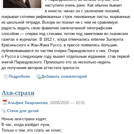
наступило очень рано. Как обычно бывает
в юности, начал он с увлечения поэзией,
покрывая сотнями рифмованных строк линованные листы, вырванные
из школьной тетради. Вскоре он познал ни с чем не сравнимую
радость видеть свою фамилию напечатанной типографским
способом — сперва под стихами, потом под заметками во львовских
газетах и журналах. В 1912 г., когда отмечались юбилеи Зыгмунта
Красиньского и Жан-Жака Руссо, в прессе появились большие,
публиковавшиеся по частям очерки Парандовского о них. Очерк
о Руссо в следующем году вышел отдельным изданием, став первой
книгой Парандовского. Произошло это за несколько недель
до получения автором аттестата зрелости.
Подробнее
о Ян Парандовский (1895–1978)
Добавить комментарий
Ахи-страхи
Альфия Умарханова
, 10/05/2010 — 10:01
Стихи для детей
Ночью ахи-страхи ходят,
В час, когда взойдет луна,
Только к тем, кто спать не хочет,