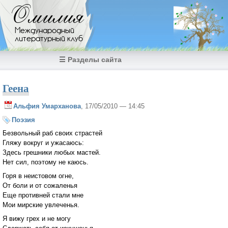
Перейти к основному содержанию
Омилия
Международный
литературный клуб
☰ Разделы сайта
Геена
Альфия Умарханова
, 17/05/2010 — 14:45
Поэзия
Безвольный раб своих страстей
Гляжу вокруг и ужасаюсь:
Здесь грешники любых мастей.
Нет сил, поэтому не каюсь.
Горя в неистовом огне,
От боли и от сожаленья
Еще противней стали мне
Мои мирские увлеченья.
Я вижу грех и не могу