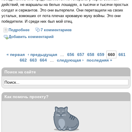
действий, не маршалы на белых лошадях, а тысячи и тысячи простых
солдат и сержантов. Это они вытерпели. Они перетащили на своих
усталых, взмокших от пота плечах кровавую муку войны. Это они
победители. И среди них был мой отец.
Подробнее
о Защитить победителей
7 комментариев
Добавить комментарий
Страницы
« первая
‹ предыдущая
…
656
657
658
659
660
661
662
663
664
…
следующая ›
последняя »
Поиск на сайте
Как помочь проекту?