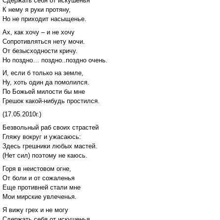
Сдержать себя от искушенья
К нему я руки протяну,
Но не приходит насыщенье.
Ах, как хочу – и не хочу
Сопротивляться нету мочи.
От безысходности кричу.
Но поздно… поздно..поздно очень.
И, если б только на земле,
Ну, хоть один да помолился.
По Божьей милости бы мне
Грешок какой-нибудь простился.
(17.05.2010г.)
Безвольный раб своих страстей
Гляжу вокруг и ужасаюсь:
Здесь грешники любых мастей.
(Нет сил) поэтому не каюсь.
Горя в неистовом огне,
От боли и от сожаленья
Еще противней стали мне
Мои мирские увлеченья.
Я вижу грех и не могу
Сдержать себя от искушенья