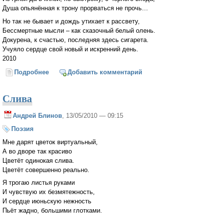
Душа опьянённая к трону прорваться не прочь…
Но так не бывает и дождь утихает к рассвету,
Бессмертные мысли – как сказочный белый олень.
Докурена, к счастью, последняя здесь сигарета.
Учуяло сердце свой новый и искренний день.
2010
Подробнее
о Мысли
Добавить комментарий
Слива
Андрей Блинов
, 13/05/2010 — 09:15
Поэзия
Мне дарят цветок виртуальный,
А во дворе так красиво
Цветёт одинокая слива.
Цветёт совершенно реально.
Я трогаю листья руками
И чувствую их безмятежность,
И сердце июньскую нежность
Пьёт жадно, большими глотками.