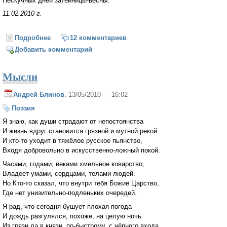
Нескучных дней затейницы-весны.
11.02.2010 г.
Подробнее
о Кряхтит зима последними морозами...
12 комментариев
Добавить комментарий
Мысли
Андрей Блинов
, 13/05/2010 — 16:02
Поэзия
Я знаю, как души страдают от непостоянства
И жизнь вдруг становится грязной и мутной рекой.
И кто-то уходит в тяжёлое русское пьянство,
Входя добровольно в искусственно-ложный покой.
Часами, годами, веками хмельное коварство,
Владеет умами, сердцами, телами людей.
Но Кто-то сказал, что внутри тебя Божие Царство,
Где нет унизительно-подленьких очередей.
Я рад, что сегодня бушует плохая погода
И дождь разгулялся, похоже, на целую ночь.
Из грязи да в князи, по-быстрому, с чёрного входа,