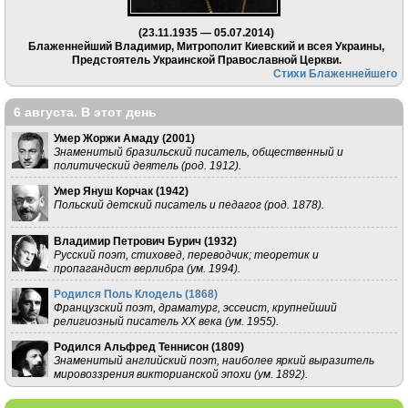
(23.11.1935 — 05.07.2014)
Блаженнейший Владимир, Митрополит Киевский и всея Украины,
Предстоятель Украинской Православной Церкви.
Стихи Блаженнейшего
6 августа. В этот день
Умер Жоржи Амаду (
2001
)
Знаменитый бразильский писатель, общественный и
политический деятель (род. 1912).
Умер Януш Корчак (
1942
)
Польский детский писатель и педагог (род. 1878).
Владимир Петрович Бурич (
1932
)
Русский поэт, стиховед, переводчик; теоретик и
пропагандист верлибра (ум. 1994).
Родился Поль Клодель (
1868
)
Французский поэт, драматург, эссеист, крупнейший
религиозный писатель XX века (ум. 1955).
Родился Альфред Теннисон (
1809
)
Знаменитый английский поэт, наиболее яркий выразитель
мировоззрения викторианской эпохи (ум. 1892).