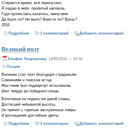
Стирается время, всё перепутано,
Я падаю в небо, пробитый насквозь,
Года пронеслись,казалось, минутами.
Да было ли? Не было? Вместе ли? Врозь?
2010
Подробнее
о Застывшие стрелки
1 комментарий
Добавить комментарий
Великий поэт
Альфия Умарханова
, 14/05/2010 — 14:50
Поэзия
Великим стал поэт благодаря страданьям,
Сомнениям и поиском истца.
Жестоким был подвергнут испытаньям,
Шел твердо до победного конца.
Взлетевши на подмостки дикой славы,
Достигший небывалой высоты,
Он принял с горечью заслуженные лавры
И восхищения достойные цветы.
Подробнее
о Великий поэт
3 комментария
Добавить комментарий