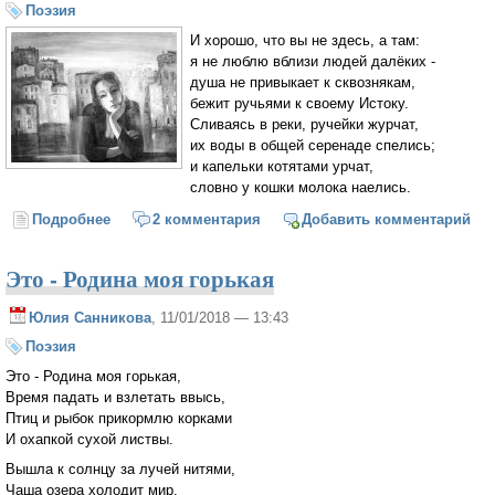
Поэзия
И хорошо, что вы не здесь, а там:
я не люблю вблизи людей далёких -
душа не привыкает к сквознякам,
бежит ручьями к своему Истоку.
Сливаясь в реки, ручейки журчат,
их воды в общей серенаде спелись;
и капельки котятами урчат,
словно у кошки молока наелись.
Подробнее
о И хорошо, что вы не здесь, а там...
2 комментария
Добавить комментарий
Это - Родина моя горькая
Юлия Санникова
, 11/01/2018 — 13:43
Поэзия
Это - Родина моя горькая,
Время падать и взлетать ввысь,
Птиц и рыбок прикормлю корками
И охапкой сухой листвы.
Вышла к солнцу за лучей нитями,
Чаша озера холодит мир,