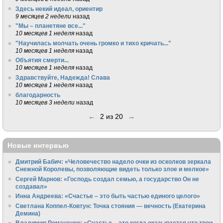
Здесь некий идеал, ориентир
9 месяцев 2 недели
назад
"Мы – планетяне все..."
10 месяцев 1 неделя
назад
"Научилась молчать очень громко и тихо кричать..."
10 месяцев 1 неделя
назад
Объятия смерти...
10 месяцев 1 неделя
назад
Здравствуйте, Надежда! Слава
10 месяцев 1 неделя
назад
благодарность
10 месяцев 3 недели
назад
←
2 из 20
→
Новые интервью
Дмитрий Бабич: «Человечество надело очки из осколков зеркала
Снежной Королевы, позволяющие видеть только злое и мелкое»
Сергей Марнов: «Господь создал семью, а государство Он не
создавал»
Инна Андреева: «Счастье – это быть частью единого целого»
Светлана Коппел-Ковтун: Точка стояния — вечность (Екатерина
Демина)
Владимир Романенко: «Счастье – это когда оказывается что твои