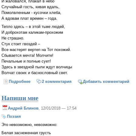
И жаловался, плакал в небо
Случайный гость, кивая вдаль,
Помолвленным - кусочки хлеба,
А вдовам плат времен – года.
Тепло здесь – в этой тьме людей,
И доброхотам каликам-прохожим
Не страшно.
Стук стоит гвоздей –
Все мастерят вертеп на Тот похожий.
Сбывается мечта! Молчите!
Печальные и полные сует!
Здесь в звездной пыли ждут волчицы
Волчат своих и баснословный свет.
Подробнее
о Отпустит...
2 комментария
Добавить комментарий
Напиши мне
Андрей Блинов
, 12/01/2018 — 17:54
Поэзия
Это невозможно, невозможно:
Белая заснеженная грусть