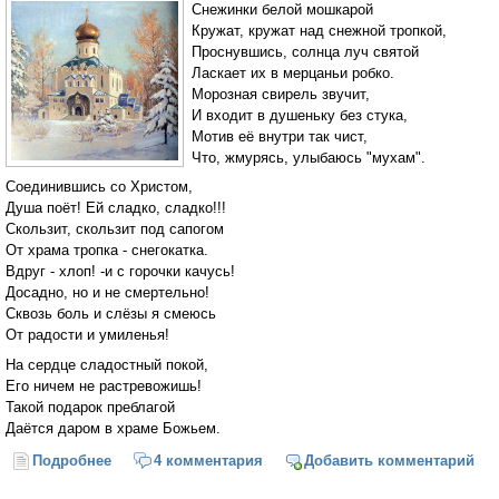
Снежинки белой мошкарой
Кружат, кружат над снежной тропкой,
Проснувшись, солнца луч святой
Ласкает их в мерцаньи робко.
Морозная свирель звучит,
И входит в душеньку без стука,
Мотив её внутри так чист,
Что, жмурясь, улыбаюсь "мухам".
Соединившись со Христом,
Душа поёт! Ей сладко, сладко!!!
Скользит, скользит под сапогом
От храма тропка - снегокатка.
Вдруг - хлоп! -и с горочки качусь!
Досадно, но и не смертельно!
Сквозь боль и слёзы я смеюсь
От радости и умиленья!
На сердце сладостный покой,
Его ничем не растревожишь!
Такой подарок преблагой
Даётся даром в храме Божьем.
Подробнее
о Тропка от храма
4 комментария
Добавить комментарий