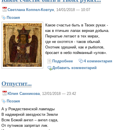
Светлана Коппел-Ковтун
, 14/01/2018 — 10:07
Поэзия
Какое счастье быть в Твоих руках -
как в птичьих лапах верная добыча.
Пернатые летают в тех мирах,
где не охотятся - таков обычай.
Охотник здешний, как и рыболов,
бросает в небо пойманный «улов».
Подробнее
о Какое счастье быть в Твоих
4 комментария
руках...
Добавить комментарий
Отпустит...
Юлия Санникова
, 12/01/2018 — 23:42
Поэзия
А у Рождественской лампады
В надмирной звездности Земли
Всяк Божий ангел – ангел сада,
От путников запрятал лик.