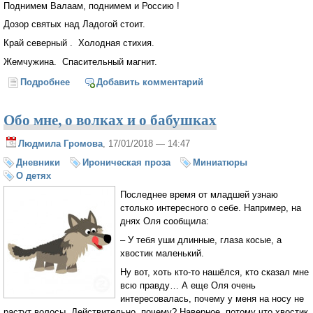
Поднимем Валаам, поднимем и Россию !
Дозор святых над Ладогой стоит.
Край северный . Холодная стихия.
Жемчужина. Спасительный магнит.
Подробнее
о Поднимем Валаам, поднимем и Россию !
Добавить комментарий
Обо мне, о волках и о бабушках
Людмила Громова
, 17/01/2018 — 14:47
Дневники
Ироническая проза
Миниатюры
О детях
Последнее время от младшей узнаю
столько интересного о себе. Например, на
днях Оля сообщила:
– У тебя уши длинные, глаза косые, а
хвостик маленький.
Ну вот, хоть кто-то нашёлся, кто сказал мне
всю правду… А еще Оля очень
интересовалась, почему у меня на носу не
растут волосы. Действительно, почему? Наверное, потому что хвостик