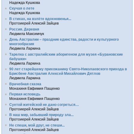
Надежда Кушкова
Скучая о лете
Надежда Кушкова
В стихах, на взлёте вдохновенья...
Протоиерей Алексий Зайцев
Россия. Деревня
Людмила Максимчук
День Австралии – праздник единства, радости и культурного
многообразия
Людмила Ларкина
Тарелка с австралийским аборигеном для музея «Бурановские
бабушки»
Людмила Ларкина
90 лет старейшему прихожанину Свято-Николаевского прихода в
Брисбене Австралия Алексей Михайлович Дятлов
Людмила Ларкина
Врачебная сказка
Монахиня Евфимия Пащенко
Первая исповедь
Монахиня Евфимия Пащенко
Суетой житейской не дано согреться…
Протоиерей Алексий Зайцев
В наш мир, забывший природу зла...
Протоиерей Алексий Зайцев
Не спеши, мой друг, не спеши...
Протоиерей Алексий Зайцев