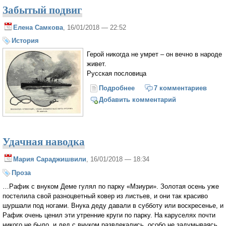
Забытый подвиг
Елена Самкова
, 16/01/2018 — 22:52
История
Герой никогда не умрет – он вечно в народе
живет.
Русская пословица
Подробнее
о Забытый подвиг
7 комментариев
Добавить комментарий
Удачная наводка
Мария Сараджишвили
, 16/01/2018 — 18:34
Проза
…Рафик с внуком Деме гулял по парку «Мзиури». Золотая осень уже
постелила свой разноцветный ковер из листьев, и они так красиво
шуршали под ногами. Внука деду давали в субботу или воскресенье, и
Рафик очень ценил эти утренние круги по парку. На каруселях почти
никого не было, и дед с внуком развлекались, особо не задумываясь