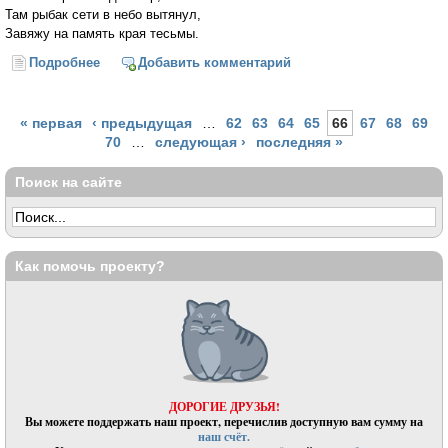
Там рыбак сети в небо вытянул,
Завяжу на память края тесьмы.
Подробнее
о Это - Родина моя горькая
Добавить комментарий
Страницы
« первая
‹ предыдущая
…
62
63
64
65
66
67
68
69
70
…
следующая ›
последняя »
Поиск на сайте
Как помочь проекту?
ДОРОГИЕ ДРУЗЬЯ!
Вы можете поддержать наш проект, перечислив доступную вам сумму на
наш счёт.