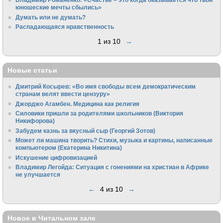
юношеские мечты сбылись»
Думать или не думать?
Распадающаяся нравственность
1 из 10
→
Новые статьи
Дмитрий Косырев: «Во имя свободы всем демократическим
странам велят ввести цензуру»
Джорджо Агамбен. Медицина как религия
Силовики пришли за родителями школьников (Виктория
Никифорова)
Забудем казнь за вкусный сыр (Георгий Зотов)
Может ли машина творить? Стихи, музыка и картины, написанные
компьютером (Екатерина Никитина)
Искушение цифровизацией
Владимир Легойда: Ситуация с гонениями на христиан в Африке
не улучшается
←
4 из 10
→
Новое в Читальном зале