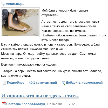
Миниатюры
Мой батя в юности был черным
старателем.
Летом после девятого класса он повез
меня в тайгу на свой заветный ручей.
Кризис сорока лет, понимаешь.
Прибыли, обосновались. Батя сказал, что в
этом месте гнездо.
Взяли кайло, лопаты, лотки, и пошли стараться. Примечаю, а батя
стишка так плачет. Показал мне, что и как.
Моем на пару. Он еще тройку дельных советов дал. Сам помыл
немного, и вверх по ручью ушел.
Вернулся, показывает мне на ладони:
- Ходил на верх. Место там зачетное. На куске синюги вот налипло,
как на елке игрушек.
Подробнее
о Воск юности
1 комментарий
Добавить комментарий
И хорошо, что вы не здесь, а там...
Светлана Коппел-Ковтун
, 11/01/2018 — 17:12