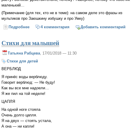
маленький…
(Примечание (для тех, кто не в теме): на самом деле это фразы из
мультиков про Заюшкину избушку и про Умку)
Подробнее
о Обо мне, о волках и о бабушках
4 комментария
Добавить комментарий
Стихи для малышей
Татьяна Рабцева
, 17/01/2018 — 11:30
Стихи для детей
ВЕРБЛЮД
Я принёс воды верблюду.
Говорит верблюд: — Не буду!
Как вы все мне надоели…
Я же пил на той неделе!
ЦАПЛЯ
На одной ноге стояла
Очень долго цапля.
Я на двух — стоять устала,
А она — ни капли!