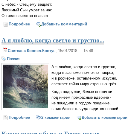
С небес - Отец ему вещает:
Любимый Сын умрет за нас
Он человечество спасает.
Подробнее
о Стремлюсь на реку Иордан...
Добавить комментарий
А я люблю, когда светло и грустно...
Светлана Коппел-Ковтун
, 15/01/2018 — 15:48
Поэзия
А я люблю, когда светло и грустно,
когда в заснеженном окне - мороз,
и в росчерке, оставленном искусно,
сверкает тайна миру странных грёз.
Когда подружки, белые снежинки -
под инеем прекрасные вдвойне -
не победили в гордом поединке,
в них близость чуда видится полней.
Подробнее
о А я люблю, когда светло и грустно...
2 комментария
Добавить комментарий
Какое счастье быть в Твоих руках...