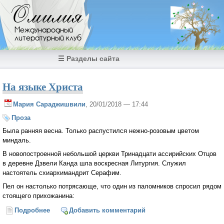
Перейти к основному содержанию
Омилия
Международный
литературный клуб
☰ Разделы сайта
На языке Христа
Мария Сараджишвили
, 20/01/2018 — 17:44
Проза
Была ранняя весна. Только распустился нежно-розовым цветом
миндаль.
В новопостроенной небольшой церкви Тринадцати ассирийских Отцов
в деревне Дзвели Канда шла воскресная Литургия. Служил
настоятель схиархимандрит Серафим.
Пел он настолько потрясающе, что один из паломников спросил рядом
стоящего прихожанина:
Подробнее
о На языке Христа
Добавить комментарий