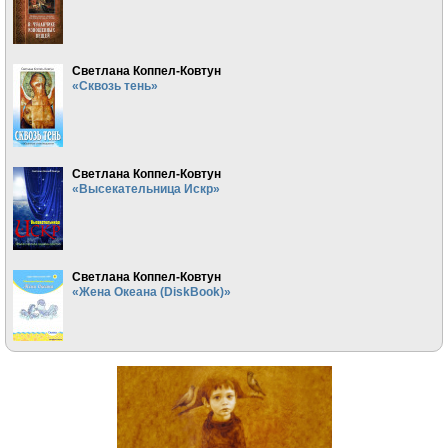
Светлана Коппел-Ковтун
«Сквозь тень»
Светлана Коппел-Ковтун
«Высекательница Искр»
Светлана Коппел-Ковтун
«Жена Океана (DiskBook)»