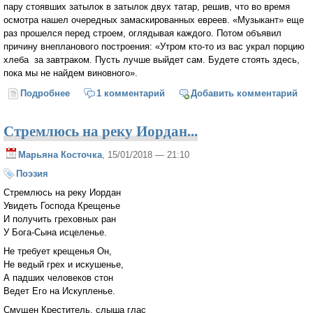
пару стоявших затылок в затылок двух татар, решив, что во время
осмотра нашел очередных замаскированных евреев. «Музыкант» еще
раз прошелся перед строем, оглядывая каждого. Потом объявил
причину внепланового построения: «Утром кто-то из вас украл порцию
хлеба за завтраком. Пусть лучше выйдет сам. Будете стоять здесь,
пока мы не найдем виновного».
Подробнее
о На плацу в Освенциме
1 комментарий
Добавить комментарий
Стремлюсь на реку Иордан...
Марьяна Косточка
, 15/01/2018 — 21:10
Поэзия
Стремлюсь на реку Иордан
Увидеть Господа Крещенье
И получить греховных ран
У Бога-Сына исцеленье.
Не требует крещенья Он,
Не ведый грех и искушенье,
А падших человеков стон
Ведет Его на Искупленье.
Смущен Креститель, слыша глас