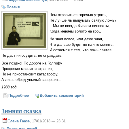
Поэзия
Чем отравиться горечью утраты,
Не лучше ль выдумать святую ложь?
...Мы не всегда бываем виноваты,
Когда меняем золото на грош,
Не зная вовсе, или даже зная,
Что дальше будет не на что менять,
И остаемся с тем, что ложь святая
Не даст ни осудить, не оправдать.
Все поздно! По дороге на Голгофу
Прозрение маячит и страшит,
Но не приостановит катастрофу,
А лишь обряд унылый завершит...
1988 год
Подробнее
о Святая ложь
Добавить комментарий
Зимняя сказка
Елена Гаазе
, 17/01/2018 — 23:31
Проза для детей