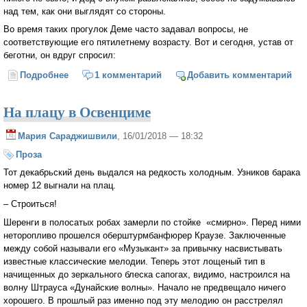
над тем, как они выглядят со стороны.
Во время таких прогулок Деме часто задавал вопросы, не
соответствующие его пятилетнему возрасту. Вот и сегодня, устав от
беготни, он вдруг спросил:
Подробнее
о Удачная наводка
1 комментарий
Добавить комментарий
На плацу в Освенциме
Мария Сараджишвили
, 16/01/2018 — 18:32
Проза
Тот декабрьский день выдался на редкость холодным. Узников барака
номер 12 выгнали на плац.
– Строиться!
Шеренги в полосатых робах замерли по стойке «смирно». Перед ними
неторопливо прошелся оберштурмбанфюрер Краузе. Заключенные
между собой называли его «Музыкант» за привычку насвистывать
известные классические мелодии. Теперь этот лощеный тип в
начищенных до зеркального блеска сапогах, видимо, настроился на
волну Штрауса «Дунайские волны». Начало не предвещало ничего
хорошего. В прошлый раз именно под эту мелодию он расстрелял