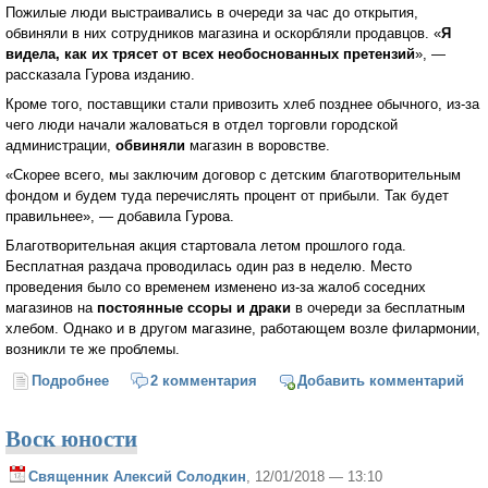
Пожилые люди выстраивались в очереди за час до открытия,
обвиняли в них сотрудников магазина и оскорбляли продавцов. «
Я
видела, как их трясет от всех необоснованных претензий
», —
рассказала Гурова изданию.
Кроме того, поставщики стали привозить хлеб позднее обычного, из-за
чего люди начали жаловаться в отдел торговли городской
администрации,
обвиняли
магазин в воровстве.
«Скорее всего, мы заключим договор с детским благотворительным
фондом и будем туда перечислять процент от прибыли. Так будет
правильнее», — добавила Гурова.
Благотворительная акция стартовала летом прошлого года.
Бесплатная раздача проводилась один раз в неделю. Место
проведения было со временем изменено из-за жалоб соседних
магазинов на
постоянные ссоры и драки
в очереди за бесплатным
хлебом. Однако и в другом магазине, работающем возле филармонии,
возникли те же проблемы.
Подробнее
о Калужская бизнесвумен решила раздавать хлеб
2 комментария
Добавить комментарий
бесплатно и пожалела об этом
Воск юности
Священник Алексий Солодкин
, 12/01/2018 — 13:10