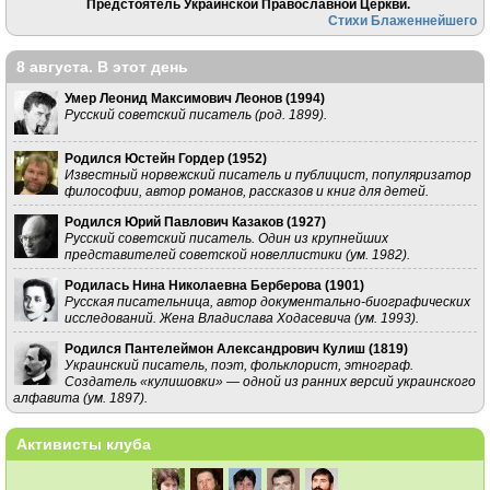
Предстоятель Украинской Православной Церкви.
Стихи Блаженнейшего
8 августа. В этот день
Умер Леонид Максимович Леонов (
1994
)
Русский советский писатель (род. 1899).
Родился Юстейн Гордер (
1952
)
Известный норвежский писатель и публицист, популяризатор
философии, автор романов, рассказов и книг для детей.
Родился Юрий Павлович Казаков (
1927
)
Русский советский писатель. Один из крупнейших
представителей советской новеллистики (ум. 1982).
Родилась Нина Николаевна Берберова (
1901
)
Русская писательница, автор документально-биографических
исследований. Жена Владислава Ходасевича (ум. 1993).
Родился Пантелеймон Александрович Кулиш (
1819
)
Украинский писатель, поэт, фольклорист, этнограф.
Создатель «кулишовки» — одной из ранних версий украинского
алфавита (ум. 1897).
Активисты клуба