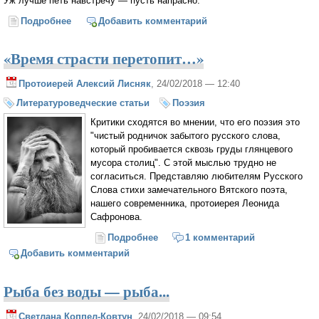
Уж лучше петь навстречу — пусть напрасно.
Подробнее
о Петь навстречу
Добавить комментарий
«Время страсти перетопит…»
Протоиерей Алексий Лисняк
, 24/02/2018 — 12:40
Литературоведческие статьи
Поэзия
Критики сходятся во мнении, что его поэзия это
"чистый родничок забытого русского слова,
который пробивается сквозь груды глянцевого
мусора столиц". С этой мыслью трудно не
согласиться. Представляю любителям Русского
Слова стихи замечательного Вятского поэта,
нашего современника, протоиерея Леонида
Сафронова.
Подробнее
о «Время страсти перетопит…»
1 комментарий
Добавить комментарий
Рыба без воды — рыба...
Светлана Коппел-Ковтун
, 24/02/2018 — 09:54