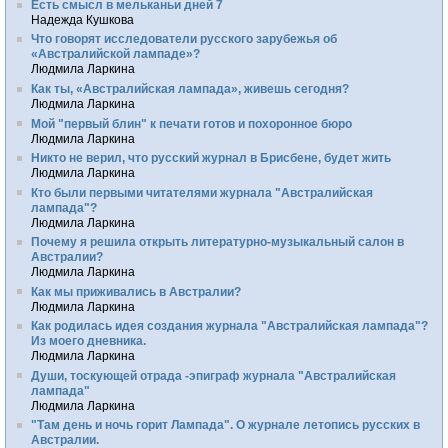
Есть смысл в мельканьи дней 7
Надежда Кушкова
Что говорят исследователи русского зарубежья об
«Австралийской лампаде»?
Людмила Ларкина
Как ты, «Австралийская лампада», живешь сегодня?
Людмила Ларкина
Мой "первый блин" к печати готов и похоронное бюро
Людмила Ларкина
Никто не верил, что русский журнал в Брисбене, будет жить
Людмила Ларкина
Кто были первыми читателями журнала "Австралийская
лампада"?
Людмила Ларкина
Почему я решила открыть литературно-музыкальный салон в
Австралии?
Людмила Ларкина
Как мы приживались в Австралии?
Людмила Ларкина
Как родилась идея создания журнала "Австралийская лампада"?
Из моего дневника.
Людмила Ларкина
Души, тоскующей отрада -эпиграф журнала "Австралийская
лампада"
Людмила Ларкина
"Там день и ночь горит Лампада". О журнале летопись русских в
Австралии.