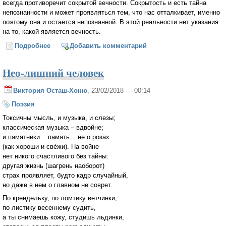
всегда противоречит сокрытой вечности. Сокрытость и есть тайна
непознанности и может проявляться тем, что нас отталкивает, именно
поэтому она и остается непознанной. В этой реальности нет указания
на то, какой является вечность.
Подробнее
о Странники и потребители
Добавить комментарий
Нео-лишний человек
Виктория Осташ-Хоню
, 23/02/2018 — 00:14
Поэзия
Токсичны мысль, и музыка, и слезы;
классическая музыка – вдвойне;
и памятники... память... не о розах
(как хороши и свéжи). На войне
нет никого счастливого без тайны:
другая жизнь (шагрень наоборот)
страх проявляет, будто кадр случайный,
но даже в нем о главном не соврет.
По крендельку, по ломтику ветчинки,
по листику весеннему судить,
а ты снимаешь кожу, студишь льдинки,