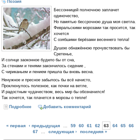
Поэзия
Бессонницей полночною заплачет
одиночество,
Но памятью бессрочною душа моя светла.
Февральскими морозами так просится, так
хочется
С озябшими берёзами весеннего тепла!
Душою обнажённою прочувствовать бы
Сретенье,
И солнце заоконное будило бы от сна,
За стенами и тенями закончилось сидение ,
С чириканьем и пением пришла бы вновь весна.
Ненужное и пресное забылось бы всё начисто,
Проклюнулось полезное, как почки на ветле,
И радостным чудачеством, весь мир бы обозначился!
Так хочется, так плачется в морозы о тепле!
Подробнее
о Так хочется, так плачется
Добавить комментарий
Страницы
« первая
‹ предыдущая
…
59
60
61
62
63
64
65
66
67
…
следующая ›
последняя »