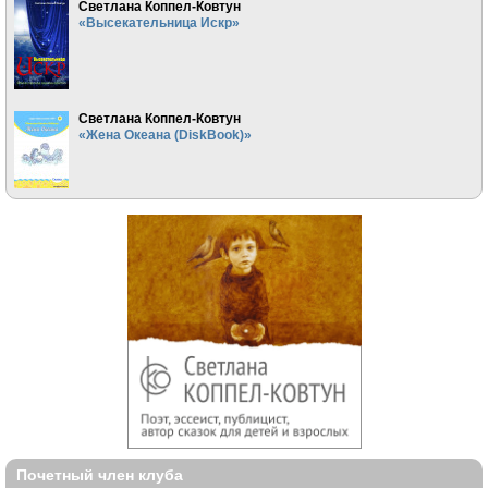
Светлана Коппел-Ковтун
«Высекательница Искр»
Светлана Коппел-Ковтун
«Жена Океана (DiskBook)»
Почетный член клуба