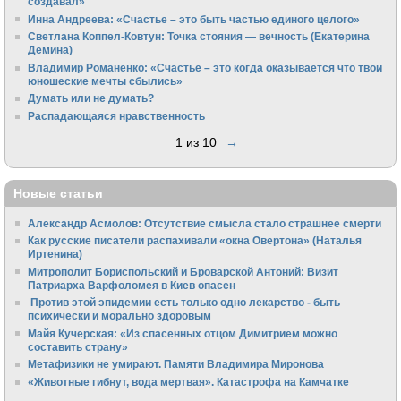
создавал»
Инна Андреева: «Счастье – это быть частью единого целого»
Светлана Коппел-Ковтун: Точка стояния — вечность (Екатерина
Демина)
Владимир Романенко: «Счастье – это когда оказывается что твои
юношеские мечты сбылись»
Думать или не думать?
Распадающаяся нравственность
1 из 10
→
Новые статьи
Александр Асмолов: Отсутствие смысла стало страшнее смерти
Как русские писатели распахивали «окна Овертона» (Наталья
Иртенина)
Митрополит Бориспольский и Броварской Антоний: Визит
Патриарха Варфоломея в Киев опасен
Против этой эпидемии есть только одно лекарство - быть
психически и морально здоровым
Майя Кучерская: «Из спасенных отцом Димитрием можно
составить страну»
Метафизики не умирают. Памяти Владимира Миронова
«Животные гибнут, вода мертвая». Катастрофа на Камчатке