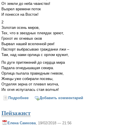
От земли до неба чванство!
Вызрел времени поток
И понесся на Восток!
2
Золотая осень миров,
Тех, что в звездных плеядах зреют,
Грохот их огневых оков
Вырвал нашей вселенной реи!
Паспорт выбрасываю гражданки лжи –
Там, над нами орлица с орлом кружит,
По дуге притяжений до сердца мира
Падала огнедышащая секира.
Орлица пылала праведным гневом,
Жнецы уже собирали посевы,
Отделяя зерна от плевел молча,
Их огня испугалась стая волчья!
Подробнее
о Мир вам, живые...
Добавить комментарий
Пейзажист
Елена Самкова
, 19/02/2018 — 21:56