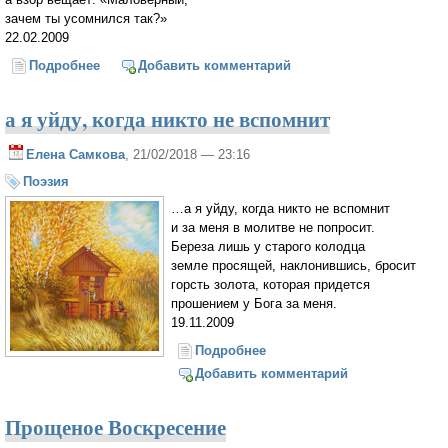
зачем ты усомнился так?»
22.02.2009
Подробнее
о Отчаяние
Добавить комментарий
а я уйду, когда никто не вспомнит
Елена Самкова
, 21/02/2018 — 23:16
Поэзия
…а я уйду, когда никто не вспомнит
и за меня в молитве не попросит.
Береза лишь у старого колодца
земле просящей, наклонившись, бросит
горсть золота, которая придется
прошением у Бога за меня.
19.11.2009
Подробнее
о а я уйду, когда никто не
вспомнит
Добавить комментарий
Прощеное Воскресение