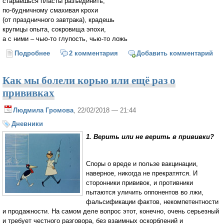
стараешься пласты разъединить;
по-будничному смахивая крохи
(от праздничного завтрака), крадешь
крупицы опыта, сокровища эпохи,
а с ними – чью-то глупость, чью-то ложь
Подробнее
о Нео-лишний человек
2 комментария
Добавить комментарий
Как мы болели корью или ещё раз о
прививках
Людмила Громова
, 22/02/2018 — 21:44
Дневники
1. Верить или не верить в прививки?
Споры о вреде и пользе вакцинации,
наверное, никогда не прекратятся. И
сторонники прививок, и противники
пытаются уличить оппонентов во лжи,
фальсификации фактов, некомпетентности
и продажности. На самом деле вопрос этот, конечно, очень серьезный
и требует честного разговора, без взаимных оскорблений и