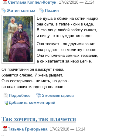
Светлана Коппел-Ковтун
, 17/02/2018 — 21:24
Жития святых
Поэзия
Её душа в обмен на сотни нищих:
она сыта, в тепле - они в беде.
В его лице любой заботу сыщет,
и пищу - кто нуждается в еде.
Она тоскует - он другими занят,
она рыдает - он молитву шепчет.
Она исполнена земных терзаний,
а он хватается за небо цепче.
От причитаний он взыскует гнева,
бранится слёзно. И жена рыдает.
Она состарилась: не мать, но дева -
во снах своих младенца пеленает.
Подробнее
о Её душа в обмен на сотни нищих...
5 комментариев
Добавить комментарий
Так хочется, так плачется
Татьяна Григорьева
, 17/02/2018 — 16:14