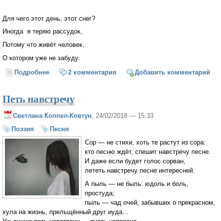
Для чего этот день, этот снег?
Иногда я теряю рассудок,
Потому что живёт человек,
О котором уже не забуду.
Подробнее
о Белый город. Сиреневый лёд
2 комментария
Добавить комментарий
Петь навстречу
Светлана Коппел-Ковтун
, 24/02/2018 — 15:33
Поэзия
Песня
Сор — не стихи, хоть те растут из сора:
кто песню ждёт, спешит навстречу песне.
И даже если будет голос сорван,
лететь навстречу песне интересней.
А пыль — не быль: юдоль и боль,
простуда;
пыль — чад очей, забывших о прекрасном,
хула на жизнь, прельщённый друг иуда...