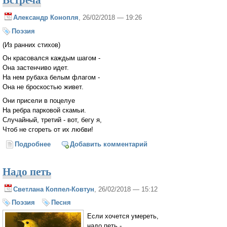
Александр Конопля
, 26/02/2018 — 19:26
Поэзия
(Из ранних стихов)
Он красовался каждым шагом -
Она застенчиво идет.
На нем рубаха белым флагом -
Она не броскостью живет.
Они присели в поцелуе
На ребра парковой скамьи.
Случайный, третий - вот, бегу я,
Чтоб не сгореть от их любви!
Подробнее
о Встреча
Добавить комментарий
Надо петь
Светлана Коппел-Ковтун
, 26/02/2018 — 15:12
Поэзия
Песня
Если хочется умереть,
надо петь -