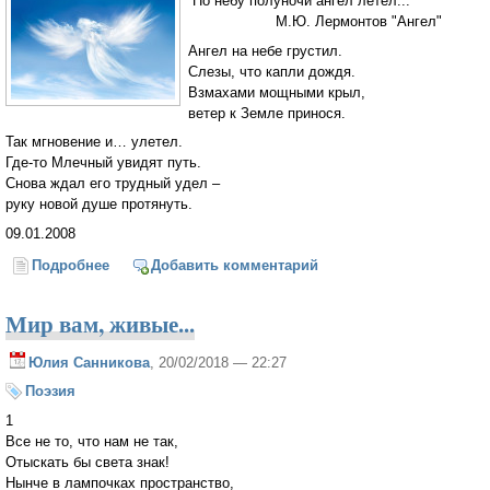
По небу полуночи ангел летел...
М.Ю. Лермонтов "Ангел"
Ангел на небе грустил.
Слезы, что капли дождя.
Взмахами мощными крыл,
ветер к Земле принося.
Так мгновение и… улетел.
Где-то Млечный увидят путь.
Снова ждал его трудный удел –
руку новой душе протянуть.
09.01.2008
Подробнее
о Ангел
Добавить комментарий
Мир вам, живые...
Юлия Санникова
, 20/02/2018 — 22:27
Поэзия
1
Все не то, что нам не так,
Отыскать бы света знак!
Нынче в лампочках пространство,