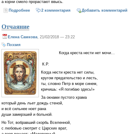
а корни смело прорастают ввысь.
Подробнее
о Дерево
2 комментария
Добавить комментарий
Отчаяние
Елена Самкова
, 21/02/2018 — 23:22
Поэзия
Когда креста нести нет мочи…
К.Р.
Когда нести креста нет силы,
кругом предательство и лесть,
ты, словно Петр в море синем,
кричишь: «Я погибаю здесь!»
За окнами пустого храма
который день льет дождь стеной,
и всё сильнее ноет рана
души замерзшей и больной.
Но Тот, вобравший скорбь Вселенной,
с любовью смотрит с Царских врат,
а взор вещает: «Маловерный,