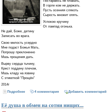
Постараюсь не плакать,
В горле ком не держать.
Пусть осенняя слякоть
Сырость множит опять.
Успокою кручину
От лампад огонька.
Не дай, Боже, детину
Записать во врага.
Свою милость усердно
Мне подаст Божья Мать,
Попрошу преклоненно
Мазь прощения дать.
Вырву сердца тычину,
Крест поддену плечом,
Мазь кладу на язвину
С этикеткой "Прощён"
2014г
Подробнее
о Прощение
4 комментария
Добавить комментарий
Её душа в обмен на сотни нищих...