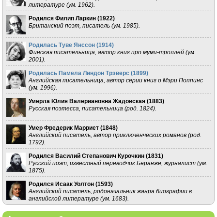
литературе (ум. 1962).
Родился Филип Ларкин (
1922
)
Британский поэт, писатель (ум. 1985).
Родилась Туве Янссон (
1914
)
Финская писательница, автор книг про муми-троллей (ум.
2001).
Родилась Памела Линдон Трэверс (
1899
)
Английская писательница, автор серии книг о Мэри Поппинс
(ум. 1996).
Умерла Юлия Валериановна Жадовская (
1883
)
Русская поэтесса, писательница (род. 1824).
Умер Фредерик Марриет (
1848
)
Английский писатель, автор приключенческих романов (род.
1792).
Родился Василий Степанович Курочкин (
1831
)
Русский поэт, известный переводчик Беранже, журналист (ум.
1875).
Родился Исаак Уолтон (
1593
)
Английский писатель, родоначальник жанра биографии в
английской литературе (ум. 1683).