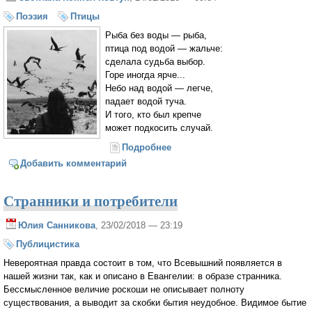
Поэзия
Птицы
Рыба без воды — рыба,
птица под водой — жальче:
сделала судьба выбор.
Горе иногда ярче...
Небо над водой — легче,
падает водой туча.
И того, кто был крепче
может подкосить случай.
Подробнее
о Рыба без воды — рыба...
Добавить комментарий
Странники и потребители
Юлия Санникова
, 23/02/2018 — 23:19
Публицистика
Невероятная правда состоит в том, что Всевышний появляется в
нашей жизни так, как и описано в Евангелии: в образе странника.
Бессмысленное величие роскоши не описывает полноту
существования, а выводит за скобки бытия неудобное. Видимое бытие