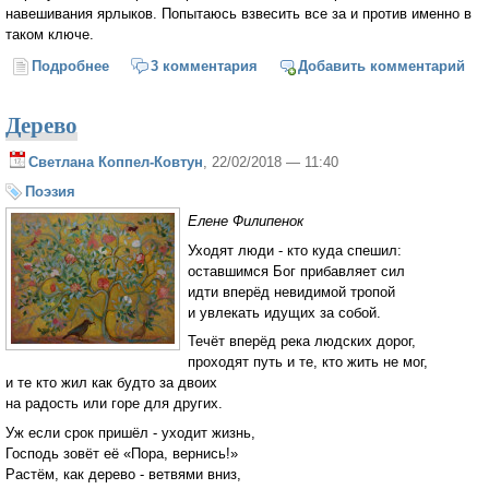
навешивания ярлыков. Попытаюсь взвесить все за и против именно в
таком ключе.
Подробнее
о Как мы болели корью или ещё раз о прививках
3 комментария
Добавить комментарий
Дерево
Светлана Коппел-Ковтун
, 22/02/2018 — 11:40
Поэзия
Елене Филипенок
Уходят люди - кто куда спешил:
оставшимся Бог прибавляет сил
идти вперёд невидимой тропой
и увлекать идущих за собой.
Течёт вперёд река людских дорог,
проходят путь и те, кто жить не мог,
и те кто жил как будто за двоих
на радость или горе для других.
Уж если срок пришёл - уходит жизнь,
Господь зовёт её «Пора, вернись!»
Растём, как дерево - ветвями вниз,