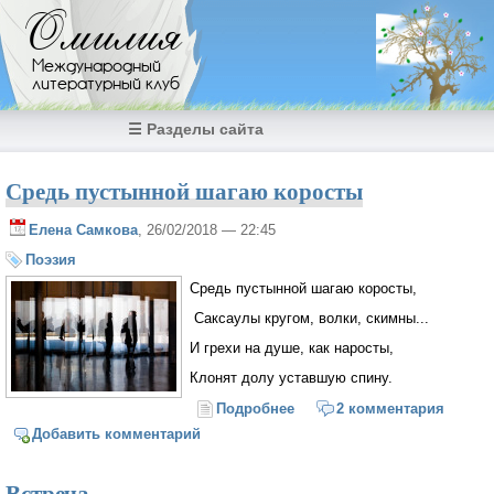
Перейти к основному содержанию
Омилия
Международный
литературный клуб
☰ Разделы сайта
Средь пустынной шагаю коросты
Елена Самкова
, 26/02/2018 — 22:45
Поэзия
Средь пустынной шагаю коросты,
Саксаулы кругом, волки, скимны...
И грехи на душе, как наросты,
Клонят долу уставшую спину.
Подробнее
о Средь пустынной шагаю
2 комментария
коросты
Добавить комментарий
Встреча