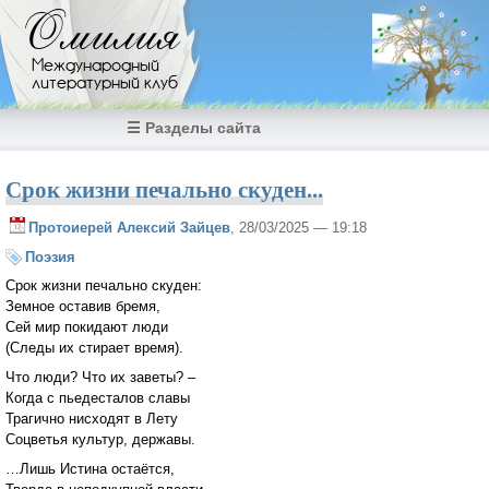
Перейти к основному содержанию
Омилия
Международный
литературный клуб
☰ Разделы сайта
Срок жизни печально скуден...
Протоиерей Алексий Зайцев
, 28/03/2025 — 19:18
Поэзия
Срок жизни печально скуден:
Земное оставив бремя,
Сей мир покидают люди
(Следы их стирает время).
Что люди? Что их заветы? –
Когда с пьедесталов славы
Трагично нисходят в Лету
Соцветья культур, державы.
…Лишь Истина остаётся,