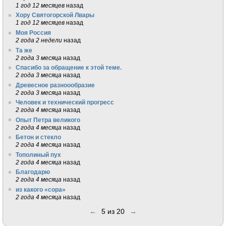
1 год 12 месяцев
назад
Хору Святогорской Лвары
1 год 12 месяцев
назад
Моя Россия
2 года 2 недели
назад
Та же
2 года 3 месяца
назад
Спасибо за обращение к этой теме.
2 года 3 месяца
назад
Древесное разноообразие
2 года 3 месяца
назад
Человек и технический прогресс
2 года 4 месяца
назад
Опыт Петра великого
2 года 4 месяца
назад
Бетон и стекло
2 года 4 месяца
назад
Тополиный пух
2 года 4 месяца
назад
Благодарю
2 года 4 месяца
назад
из какого «сора»
2 года 4 месяца
назад
←
5 из 20
→