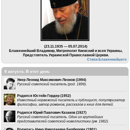
(23.11.1935 — 05.07.2014)
Блаженнейший Владимир, Митрополит Киевский и всея Украины,
Предстоятель Украинской Православной Церкви.
Стихи Блаженнейшего
8 августа. В этот день
Умер Леонид Максимович Леонов (
1994
)
Русский советский писатель (род. 1899).
Родился Юстейн Гордер (
1952
)
Известный норвежский писатель и публицист, популяризатор
философии, автор романов, рассказов и книг для детей.
Родился Юрий Павлович Казаков (
1927
)
Русский советский писатель. Один из крупнейших
представителей советской новеллистики (ум. 1982).
Родилась Нина Николаевна Берберова (
1901
)