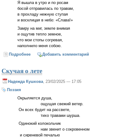
Я вышла в утро и по росам
босой отправилась по травам,
в прохладу нежную ступая
и восклицая в небо: «Слава!»
Замру на миг, земле внимая
и ощутив тепло земное,
что мои стопы согревая,
наполнило меня собою.
Подробнее
о Вспоминая лето
Добавить комментарий
Скучая о лете
Надежда Кушкова
, 23/02/2025 — 17:05
Поэзия
Окрыляется душа,
ощущая свежий ветер.
Он всех будит на рассвете,
тихо травами шурша.
Одинокий колокольчик
нам звенит о сокровенном
и сиреневой печалью