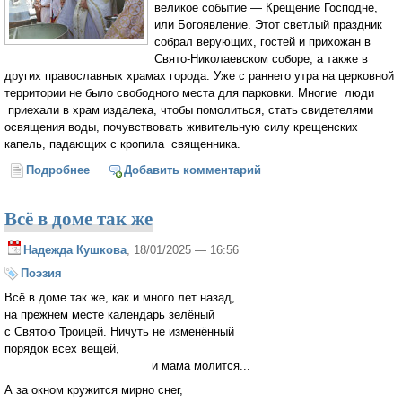
великое событие — Крещение Господне,
или Богоявление. Этот светлый праздник
собрал верующих, гостей и прихожан в
Свято-Николаевском соборе, а также в
других православных храмах города. Уже с раннего утра на церковной
территории не было свободного места для парковки. Многие люди
приехали в храм издалека, чтобы помолиться, стать свидетелями
освящения воды, почувствовать живительную силу крещенских
капель, падающих с кропила священника.
Подробнее
о Светлый праздник Крещения в Свято-
Добавить комментарий
Николаевском Соборе в Брисбене
Всё в доме так же
Надежда Кушкова
, 18/01/2025 — 16:56
Поэзия
Всё в доме так же, как и много лет назад,
на прежнем месте календарь зелёный
с Святою Троицей. Ничуть не изменённый
порядок всех вещей,
и мама молится...
А за окном кружится мирно снег,