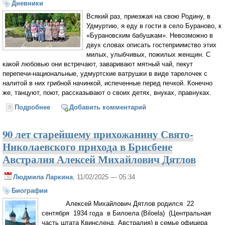
Дневники
Всякий раз, приезжая на свою Родину, в
Удмуртию, я еду в гости в село Бураново, к
«Бурановским бабушкам». Невозможно в
двух словах описать гостеприимство этих
милых, улыбчивых, пожилых женщин. С
какой любовью они встречают, заваривают мятный чай, пекут
перепечи-национальные, удмуртские ватрушки в виде тарелочек с
налитой в них грибной начинкой, испеченные перед печкой. Конечно
же, танцуют, поют, рассказывают о своих детях, внуках, правнуках.
Подробнее
о Тарелка с австралийским аборигеном для музея
Добавить комментарий
«Бурановские бабушки»
90 лет старейшему прихожанину Свято-
Николаевского прихода в Брисбене
Австралия Алексей Михайлович Дятлов
Людмила Ларкина
, 11/02/2025 — 05:34
Биографии
Алексей Михайлович Дятлов родился 22
сентября 1934 года в Билоела (Biloela) (Центральная
часть штата Квинсленд, Австралия) в семье офицера