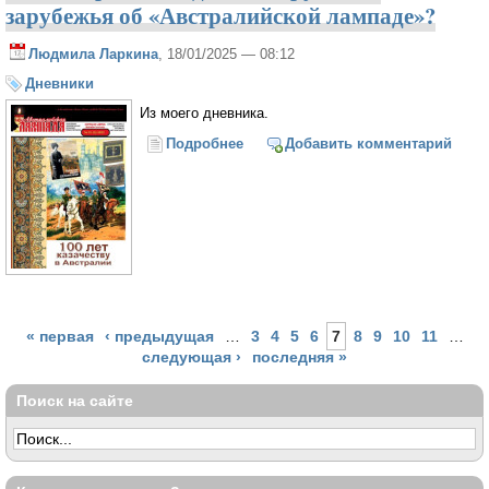
зарубежья об «Австралийской лампаде»?
Людмила Ларкина
, 18/01/2025 — 08:12
Дневники
Из моего дневника.
Подробнее
о Что говорят исследователи
Добавить комментарий
русского зарубежья об
«Австралийской лампаде»?
Страницы
« первая
‹ предыдущая
…
3
4
5
6
7
8
9
10
11
…
следующая ›
последняя »
Поиск на сайте