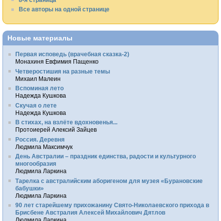
Все авторы на одной странице
Новые материалы
Первая исповедь (врачебная сказка-2)
Монахиня Евфимия Пащенко
Четверостишия на разные темы
Михаил Малеин
Вспоминая лето
Надежда Кушкова
Скучая о лете
Надежда Кушкова
В стихах, на взлёте вдохновенья...
Протоиерей Алексий Зайцев
Россия. Деревня
Людмила Максимчук
День Австралии – праздник единства, радости и культурного
многообразия
Людмила Ларкина
Тарелка с австралийским аборигеном для музея «Бурановские
бабушки»
Людмила Ларкина
90 лет старейшему прихожанину Свято-Николаевского прихода в
Брисбене Австралия Алексей Михайлович Дятлов
Людмила Ларкина