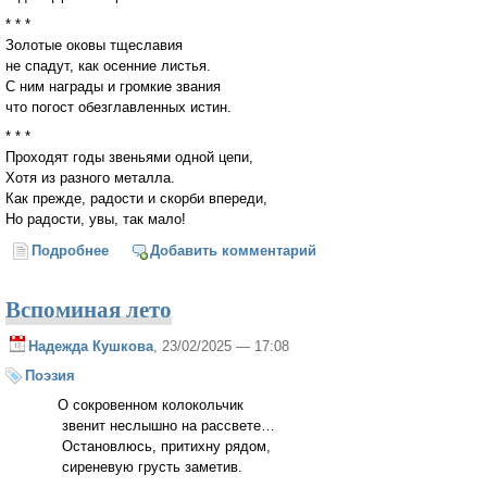
* * *
Золотые оковы тщеславия
не спадут, как осенние листья.
С ним награды и громкие звания
что погост обезглавленных истин.
* * *
Проходят годы звеньями одной цепи,
Хотя из разного металла.
Как прежде, радости и скорби впереди,
Но радости, увы, так мало!
Подробнее
о Четверостишия на разные темы
Добавить комментарий
Вспоминая лето
Надежда Кушкова
, 23/02/2025 — 17:08
Поэзия
О сокровенном колокольчик
звенит неслышно на рассвете…
Остановлюсь, притихну рядом,
сиреневую грусть заметив.