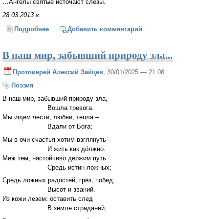
…Ангелы святые источают слёзы.
28.03.2013 г.
Подробнее
о Суетой житейской не дано согреться…
Добавить комментарий
В наш мир, забывший природу зла...
Протоиерей Алексий Зайцев
, 30/01/2025 — 21:08
Поэзия
В наш мир, забывший природу зла,
Вошла тревога.
Мы ищем чести, любви, тепла –
Вдали от Бога;
Мы в очи счастья хотим взглянуть
И жить как дóлжно.
Меж тем, настойчиво держим путь
Средь истин ложных;
Средь ложных радостей, грёз, побед,
Высот и званий.
Из кожи лезем: оставить след
В земле страданий;