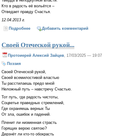
Тверда в неподкупной власти.
Кто в радость её вольётся –
Отведает правду Счастья.
12.04.2013 г.
Подробнее
о Срок жизни печально скуден...
Добавить комментарий
Своей Отеческой рукой...
Протоиерей Алексий Зайцев
, 17/03/2025 — 19:07
Поэзия
Своей Отеческой рукой,
Своей всемилостивой властью
Ты расстилаешь предо мной
Неложный путь – навстречу Счастью.
Тот путь, где радость чистоты,
Соцветье праведных стремлений,
Где охраняешь верных Ты
От зла, ошибок и падений.
Пленит ли низменная страсть
Горящих верою святою?
Дерзнёт ли кто-то обокрасть