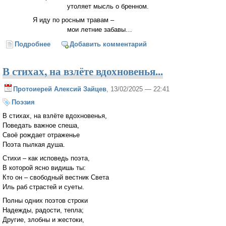
утоляет мысль о бренном.
Я иду по росным травам –
мои летние забавы…
Подробнее
о Скучая о лете
Добавить комментарий
В стихах, на взлёте вдохновенья...
Протоиерей Алексий Зайцев
, 13/02/2025 — 22:41
Поэзия
В стихах, на взлёте вдохновенья,
Поведать важное спеша,
Своё рождает отраженье
Поэта пылкая душа.
Стихи – как исповедь поэта,
В которой ясно видишь ты:
Кто он – свободный вестник Света
Иль раб страстей и суеты.
Полны одних поэтов строки
Надежды, радости, тепла;
Другие, злобны и жестоки,