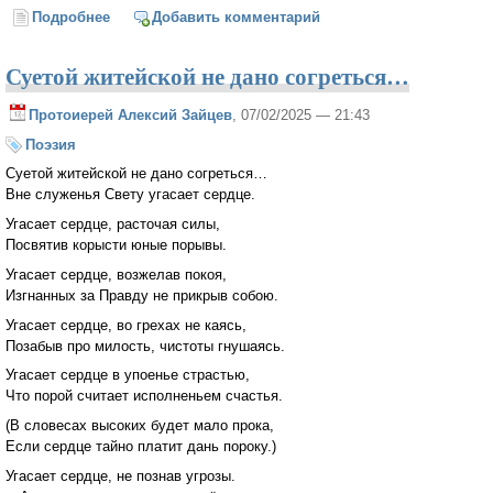
Подробнее
о Первая исповедь
Добавить комментарий
Суетой житейской не дано согреться…
Протоиерей Алексий Зайцев
, 07/02/2025 — 21:43
Поэзия
Суетой житейской не дано согреться…
Вне служенья Свету угасает сердце.
Угасает сердце, расточая силы,
Посвятив корысти юные порывы.
Угасает сердце, возжелав покоя,
Изгнанных за Правду не прикрыв собою.
Угасает сердце, во грехах не каясь,
Позабыв про милость, чистоты гнушаясь.
Угасает сердце в упоенье страстью,
Что порой считает исполненьем счастья.
(В словесах высоких будет мало прока,
Если сердце тайно платит дань пороку.)
Угасает сердце, не познав угрозы.