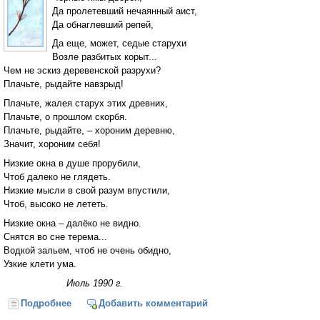
Да пролетевший нечаянный аист,
Да обнаглевший репей,
Да еще, может, седые старухи
Возле разбитых корыт...
Чем не эскиз деревенской разрухи?
Плачьте, рыдайте навзрыд!
Плачьте, жалея старух этих древних,
Плачьте, о прошлом скорбя.
Плачьте, рыдайте, – хороним деревню,
Значит, хороним себя!
Низкие окна в душе прорубили,
Чтоб далеко не глядеть.
Низкие мысли в свой разум впустили,
Чтоб, высоко не лететь.
Низкие окна – далёко не видно.
Снятся во сне терема...
Водкой зальем, чтоб не очень обидно,
Узкие клети ума.
Июль 1990 г.
Подробнее
о Россия. Деревня
Добавить комментарий