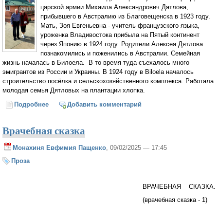
царской армии Михаила Александрович Дятлова,
прибывшего в Австралию из Благовещенска в 1923 году.
Мать, Зоя Евгеньевна - учитель французского языка,
уроженка Владивостока прибыла на Пятый континент
через Японию в 1924 году. Родители Алексея Дятлова
познакомились и поженились в Австралии. Семейная
жизнь началась в Билоела. В то время туда съехалось много
эмигрантов из России и Украины. В 1924 году в Biloela началось
строительство посёлка и сельскохозяйственного комплекса. Работала
молодая семья Дятловых на плантации хлопка.
Подробнее
о 90 лет старейшему прихожанину Свято-
Добавить комментарий
Николаевского прихода в Брисбене Австралия
Алексей Михайлович Дятлов
Врачебная сказка
Монахиня Евфимия Пащенко
, 09/02/2025 — 17:45
Проза
ВРАЧЕБНАЯ СКАЗКА.
(врачебная сказка - 1)