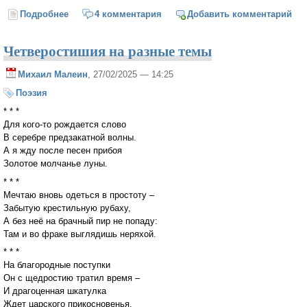
Подробнее
о Первая исповедь (врачебная сказка-2)
4 комментария
Добавить комментарий
Четверостишия на разные темы
Михаил Малеин
, 27/02/2025 — 14:25
Поэзия
* * *
Для кого-то рождается слово
В серебре предзакатной волны.
А я жду после песен прибоя
Золотое молчанье луны.
* * *
Мечтаю вновь одеться в простоту –
Забытую крестильную рубаху,
А без неё на брачный пир не попаду:
Там и во фраке выглядишь неряхой.
* * *
На благородные поступки
Он с щедростию тратил время –
И драгоценная шкатулка
Ждет царского прикосновенья.