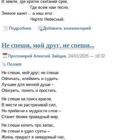
В земле, где краток скитаний срок,
Где всем нам тесно.
Земное канет… а наш итог:
Чертог Небесный.
Подробнее
о В наш мир, забывший природу зла...
Добавить комментарий
Не спеши, мой друг, не спеши...
Протоиерей Алексий Зайцев
, 24/01/2025 — 18:32
Поэзия
Не спеши, мой друг, не спеши
Обличать, клеймить и судить.
Лучшее для вечной души –
Обогреть, понять и простить.
Не спеши на поиск врагов,
В мести не растрачивай сил,
Но прибегни к мудрости слов –
Станет ближе праведный мир.
Не спеши копить про запас,
Не спеши в удел суеты –
Жизнь предаст в неведомый час,