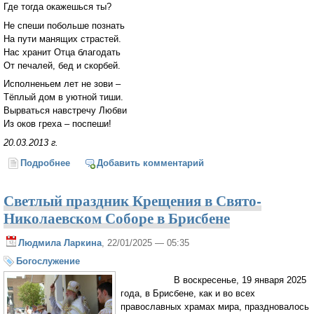
Где тогда окажешься ты?
Не спеши побольше познать
На пути манящих страстей.
Нас хранит Отца благодать
От печалей, бед и скорбей.
Исполненьем лет не зови –
Тёплый дом в уютной тиши.
Вырваться навстречу Любви
Из оков греха – поспеши!
20.03.2013 г.
Подробнее
о Не спеши, мой друг, не спеши...
Добавить комментарий
Светлый праздник Крещения в Свято-
Николаевском Соборе в Брисбене
Людмила Ларкина
, 22/01/2025 — 05:35
Богослужение
В воскресенье, 19 января 2025
года, в Брисбене, как и во всех
православных храмах мира, праздновалось