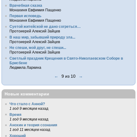
Врачебная сказка
Монахиня Евфимия Пащенко
Первая исповедь
Монахиня Евфимия Пащенко
Суетой житейской не дано согреться…
Протоиерей Алексий Зайцев
В наш мир, забывший природу зла...
Протоиерей Алексий Зайцев
Не спеши, мой друг, не спеши...
Протоиерей Алексий Зайцев
Светлый праздник Крещения в Свято-Николаевском Соборе в
Брисбене
Людмила Ларкина
←
9 из 10
→
Новые комментарии
Что стало с Анной?
1 год 9 месяцев
назад
Время
1 год 9 месяцев
назад
Анохин и теория сознания
1 год 11 месяцев
назад
Хороший