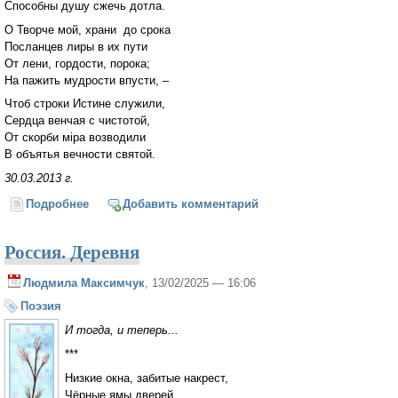
Способны душу сжечь дотла.
О Творче мой, храни до срока
Посланцев лиры в их пути
От лени, гордости, порока;
На пажить мудрости впусти, –
Чтоб строки Истине служили,
Сердца венчая с чистотой,
От скорби мiра возводили
В объятья вечности святой.
30.03.2013 г.
Подробнее
о В стихах, на взлёте вдохновенья...
Добавить комментарий
Россия. Деревня
Людмила Максимчук
, 13/02/2025 — 16:06
Поэзия
И тогда, и теперь...
***
Низкие окна, забитые накрест,
Чёрные ямы дверей,