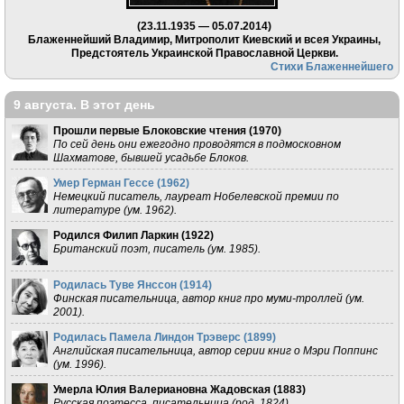
(23.11.1935 — 05.07.2014)
Блаженнейший Владимир, Митрополит Киевский и всея Украины,
Предстоятель Украинской Православной Церкви.
Стихи Блаженнейшего
9 августа. В этот день
Прошли первые Блоковские чтения (
1970
)
По сей день они ежегодно проводятся в подмосковном
Шахматове, бывшей усадьбе Блоков.
Умер Герман Гессе (
1962
)
Немецкий писатель, лауреат Нобелевской премии по
литературе (ум. 1962).
Родился Филип Ларкин (
1922
)
Британский поэт, писатель (ум. 1985).
Родилась Туве Янссон (
1914
)
Финская писательница, автор книг про муми-троллей (ум.
2001).
Родилась Памела Линдон Трэверс (
1899
)
Английская писательница, автор серии книг о Мэри Поппинс
(ум. 1996).
Умерла Юлия Валериановна Жадовская (
1883
)
Русская поэтесса, писательница (род. 1824).