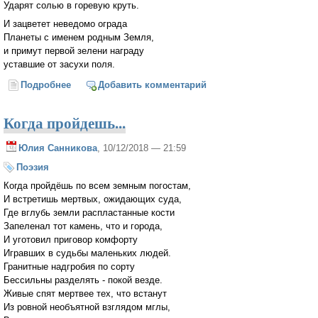
Ударят солью в горевую круть.
И зацветет неведомо ограда
Планеты с именем родным Земля,
и примут первой зелени награду
уставшие от засухи поля.
Подробнее
о От наших слов...
Добавить комментарий
Когда пройдешь...
Юлия Санникова
, 10/12/2018 — 21:59
Поэзия
Когда пройдёшь по всем земным погостам,
И встретишь мертвых, ожидающих суда,
Где вглубь земли распластанные кости
Запеленал тот камень, что и города,
И уготовил приговор комфорту
Игравших в судьбы маленьких людей.
Гранитные надгробия по сорту
Бессильны разделять - покой везде.
Живые спят мертвее тех, что встанут
Из ровной необъятной взглядом мглы,