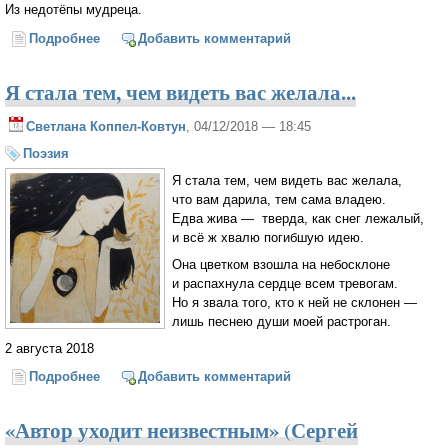
Из недотёпы мудреца.
Подробнее
о Взгляну на дальние просторы
Добавить комментарий
Я стала тем, чем видеть вас желала...
Светлана Коппел-Ковтун
, 04/12/2018 — 18:45
Поэзия
Я стала тем, чем видеть вас желала,
что вам дарила, тем сама владею.
Едва жива — тверда, как снег лежалый,
и всё ж хвалю погибшую идею.
Она цветком взошла на небосклоне
и распахнула сердце всем тревогам.
Но я звала того, кто к ней не склонен —
лишь песнею души моей растроган.
2 августа 2018
Подробнее
о Я стала тем, чем видеть вас желала...
Добавить комментарий
«Автор уходит неизвестным» (Сергей