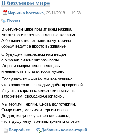
В безумном мире
Марьяна Косточка
, 29/11/2018 — 19:58
Поэзия
В безумном мире правит всем нажива.
Богатство с властью - главные желанья.
А большинство, от нищеты чуть живы,
борьбу ведут за просто выживанье.
О будущем прекрасном нам вещая
с экранов лицемерят зазывалы.
Их речи омерзительно-слащавы,
и ненависть в глазах горит лукаво.
Послушать их - живём мы все отлично,
что характерно - с каждым днём прекрасней.
И пусть в карманах сквозняки привычны,
зато живём "свободно-безопасно".
Мы терпим. Терпим. Снова долготерпим.
Смиряемся, молчим и терпим снова.
До дня, когда почувствовали серцем,
что в душу лезут лживым грязным словом.
Подробнее
о В безумном мире
Добавить комментарий