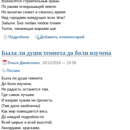
Возносятся строительные краны
По ранам огнедышащей земли.
Но вычитан сюжет и сжалось время
Над городами жаждущих всех благ!
Забыли. Без любви любое племя
Толпа, чеканящая маршем шаг.
Подробнее
о Когда пройдешь...
Добавить комментарий
Была ли души темнота до боли изучена
Ольга Денисенко
, 10/12/2018 — 19:58
Поэзия
Была ли души темнота
До боли изучена,
Но радость останется там,
Где самое лучшее.
И взорам чужим не прочесть
(Там дали заоблачны)
Как мир помещается весь
До каждой подробности.
Всей ширью и всей высотой,
Аккордами, красками,