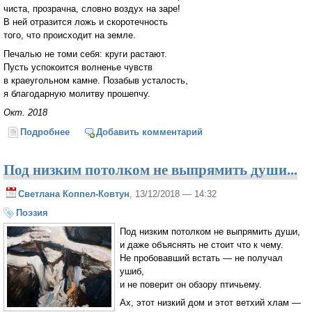
чиста, прозрачна, словно воздух на заре!
В ней отразится ложь и скоротечность
того, что происходит на земле.
Печалью не томи себя: круги растают.
Пусть успокоится волненье чувств
в краеугольном камне. Позабыв усталость,
я благодарную молитву прошепчу.
Окт. 2018
Подробнее
о Круги на воде
Добавить комментарий
Под низким потолком не выпрямить души...
Светлана Коппел-Ковтун
, 13/12/2018 — 14:32
Поэзия
Под низким потолком не выпрямить души,
и даже объяснять не стоит что к чему.
Не пробовавший встать — не получал
ушиб,
и не поверит он обзору птичьему.
Ах, этот низкий дом и этот ветхий хлам —