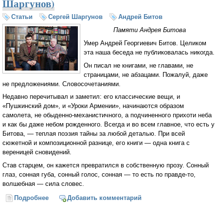
Шаргунов)
Статьи
Сергей Шаргунов
Андрей Битов
Памяти Андрея Битова
Умер Андрей Георгиевич Битов. Целиком
эта наша беседа не публиковалась никогда.
Он писал не книгами, не главами, не
страницами, не абзацами. Пожалуй, даже
не предложениями. Словосочетаниями.
Недавно перечитывал и заметил: его классические вещи, и
«Пушкинский дом», и «Уроки Армении», начинаются образом
самолета, не обыденно-механистичного, а подчиненного прихоти неба
и как бы даже небом рожденного. Всегда и во всем главное, что есть у
Битова, — теплая поэзия тайны за любой деталью. При всей
сюжетной и композиционной разнице, его книги — одна книга с
вереницей сновидений.
Став старцем, он кажется превратился в собственную прозу. Сонный
глаз, сонная губа, сонный голос, сонная — то есть по правде-то,
волшебная — сила словес.
Подробнее
о «Автор уходит неизвестным» (Сергей Шаргунов)
Добавить комментарий