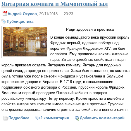
Янтарная комната и Мамонтовый зал
Андрей Окулов
, 29/11/2018 — 20:23
Публицистика
Ради здоровья и престижа
В конце семнадцатого века прусский король
Фридрих первый, одержав победу над
королем Франции Людовиком XIV, он был
ослаблен. Ему прописали нюхать янтарные
пары. Узнав о целебных свойствах янтаря,
король приказал создать Янтарную комнату. Янтарь для подобных
целей никогда прежде не применялся. Заказ был выполнен, но комната
была готова уже после смерти Фридриха и установлена в Большом
королевском дворце в Берлине. В 1716 году, в ознаменование
подписания союзного договора с Россией, прусский король Фридрих
Вильгельм первый преподнес Янтарный кабинет в подарок
российскому императору Петру первому. Кроме красоты и целебных
свойств янтаря эта комната имела значение для престижа Пруссии:
она демонстрировала наличие огромных залежей этого ценного камня.
Подробнее
о Янтарная комната и Мамонтовый зал
2 комментария
Добавить комментарий