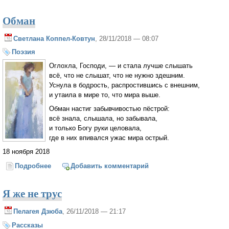
Обман
Светлана Коппел-Ковтун
, 28/11/2018 — 08:07
Поэзия
Оглохла, Господи, — и стала лучше слышать
всё, что не слышат, что не нужно здешним.
Уснула в бодрость, распростившись с внешним,
и утаила в мире то, что мира выше.
Обман настиг забывчивостью пёстрой:
всё знала, слышала, но забывала,
и только Богу руки целовала,
где в них впивался ужас мира острый.
18 ноября 2018
Подробнее
о Обман
Добавить комментарий
Я же не трус
Пелагея Дзюба
, 26/11/2018 — 21:17
Рассказы