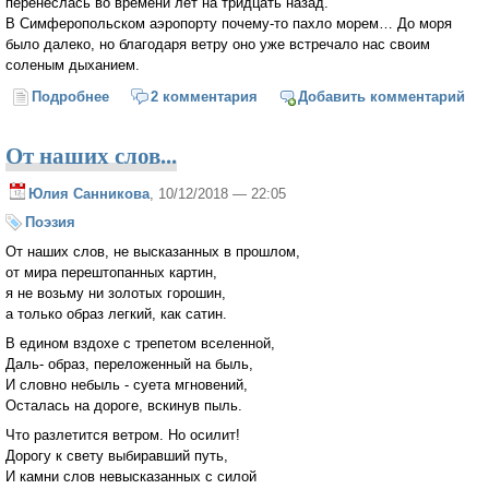
перенеслась во времени лет на тридцать назад.
В Симферопольском аэропорту почему-то пахло морем… До моря
было далеко, но благодаря ветру оно уже встречало нас своим
соленым дыханием.
Подробнее
о Машина времени
2 комментария
Добавить комментарий
От наших слов...
Юлия Санникова
, 10/12/2018 — 22:05
Поэзия
От наших слов, не высказанных в прошлом,
от мира перештопанных картин,
я не возьму ни золотых горошин,
а только образ легкий, как сатин.
В едином вздохе с трепетом вселенной,
Даль- образ, переложенный на быль,
И словно небыль - суета мгновений,
Осталась на дороге, вскинув пыль.
Что разлетится ветром. Но осилит!
Дорогу к свету выбиравший путь,
И камни слов невысказанных с силой