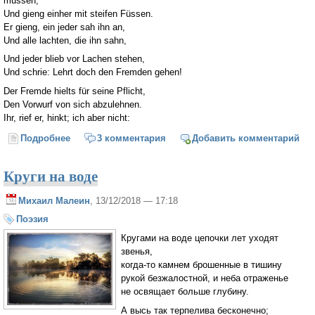
müssen,
Und gieng einher mit steifen Füssen.
Er gieng, ein jeder sah ihn an,
Und alle lachten, die ihn sahn,
Und jeder blieb vor Lachen stehen,
Und schrie: Lehrt doch den Fremden gehen!
Der Fremde hielts für seine Pflicht,
Den Vorwurf von sich abzulehnen.
Ihr, rief er, hinkt; ich aber nicht:
Подробнее
о Страна хромых
3 комментария
Добавить комментарий
Круги на воде
Михаил Малеин
, 13/12/2018 — 17:18
Поэзия
Кругами на воде цепочки лет уходят
звенья,
когда-то камнем брошенные в тишину
рукой безжалостной, и неба отраженье
не освящает больше глубину.
А высь так терпелива бесконечно;