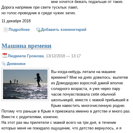
мне хочется бежать подальше от таких.
Дорога напрямик при свете тусклых ламп,
но голос-проводник в среде чужих затих.
11 декабря 2018
Подробнее
о Под низким потолком не выпрямить души...
Добавить комментарий
Машина времени
Людмила Громова
, 13/12/2018 — 13:17
Дневники
Вы когда-нибудь летали на машине
времени? Мне на днях довелось: вылетев
из Домодедово взрослой дамой вполне
солидного возраста, я уже через пару
часов почувствовала себя обычной
школьницей, вместе с мамой прибывшей в
Крым навестить многочисленную родню.
Потому что раньше в Крым я приезжала именно в детстве и много раз.
Вместе с родителями, конечно.
На этот раз мы прилетели с мамой всего на три дня, в течение
которых меня не покидало ощущение, что детство вернулось, и я