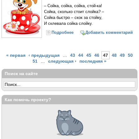
– Сойка, сойка, сойка, стой-ка!
Сойка, сколько стоит слойка? –
Сойка быстро – скок за стойку,
И склевала сойка слойку.
Подробнее
о На пол упал с молоком
Добавить комментарий
бокал... 19 скороговорок о еде
Страницы
« первая
‹ предыдущая
…
43
44
45
46
47
48
49
50
51
…
следующая ›
последняя »
Поиск на сайте
Как помочь проекту?