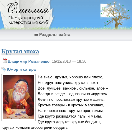
Перейти к основному содержанию
Омилия
Международный
литературный клуб
☰ Разделы сайта
Крутая эпоха
Владимир Романенко
, 15/12/2018 — 18:30
Юмор и сатира
Не знаю, друзья, хорошо или плохо,
Но вдруг наступила крутая эпоха.
Всё, лучшее, важное , сильное, злое –
Всегда и везде – однозначно «крутое».
Летят по проспектам крутые машины,
Крутые товары - в крутых магазинах,
На телеэкранах –крутые программы,
Где круто разводятся папы и мамы,
Где круто дерутся крутые бандиты,
Крутых комментаторов речи сердиты.