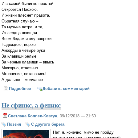
И в самой былинке простой
Откроется Пасхою.
И жизни плеснет правота,
Обратная случаю –
Та музыка ветра, и та,
Из сердца поющая.
Всем бедам и злу вопреки
Надеждою, верою –
Аккорды в четыре руки
За клавиши белые,
За черные клавиши – ввысь
Мажорно, отчаянно…
Мгновение, остановись! –
А дальше – молчание.
Подробнее
о Была ли души темнота до боли изучена
Добавить комментарий
Не сфинкс, а феникс
Светлана Коппел-Ковтун
, 09/12/2018 — 21:50
Поэзия
С другого берега
Нет, я, конечно, мимо не пройду,