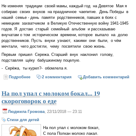
Не изменяя традиции своей мамы, каждый год на Девятое Мая я
собираю своих внуков на праздничное чаепитие. День Победы в
нашей семье - день памяти родственников, павших в боях с
немецким захватчиком в Великую Отечественную войну 1941-1945
годов. Я достаю старый семейный альбом и рассказываю
внучатам о том историческом времени, которое выпало на долю
родственников. Пусть внуки узнают, какими они были, о чём
мечтали, чего достигли, чему посвятили свою жизнь.
Первым пришел Сережа. Старший внук наклонил голову,
подставляя щёку бабушкиному поцелую.
- Серёжа, ты курил?- обомлела я.
Подробнее
о Я же не трус
2 комментария
Добавить комментарий
На пол упал с молоком бокал... 19
скороговорок о еде
Людмила Громова
, 22/11/2018 — 23:11
Стихи для детей
На пол упал с молоком бокал,
С пола Полкан молоко лакал.