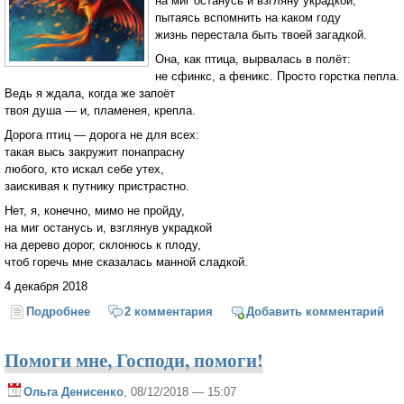
на миг останусь и взгляну украдкой,
пытаясь вспомнить на каком году
жизнь перестала быть твоей загадкой.
Она, как птица, вырвалась в полёт:
не сфинкс, а феникс. Просто горстка пепла.
Ведь я ждала, когда же запоёт
твоя душа — и, пламенея, крепла.
Дорога птиц — дорога не для всех:
такая высь закружит понапрасну
любого, кто искал себе утех,
заискивая к путнику пристрастно.
Нет, я, конечно, мимо не пройду,
на миг останусь и, взглянув украдкой
на дерево дорог, склонюсь к плоду,
чтоб горечь мне сказалась манной сладкой.
4 декабря 2018
Подробнее
о Не сфинкс, а феникс
2 комментария
Добавить комментарий
Помоги мне, Господи, помоги!
Ольга Денисенко
, 08/12/2018 — 15:07