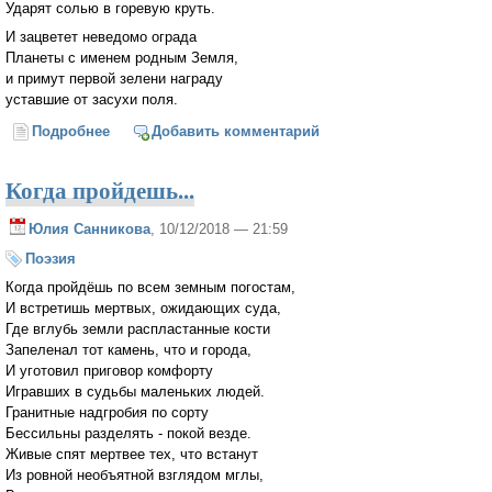
Ударят солью в горевую круть.
И зацветет неведомо ограда
Планеты с именем родным Земля,
и примут первой зелени награду
уставшие от засухи поля.
Подробнее
о От наших слов...
Добавить комментарий
Когда пройдешь...
Юлия Санникова
, 10/12/2018 — 21:59
Поэзия
Когда пройдёшь по всем земным погостам,
И встретишь мертвых, ожидающих суда,
Где вглубь земли распластанные кости
Запеленал тот камень, что и города,
И уготовил приговор комфорту
Игравших в судьбы маленьких людей.
Гранитные надгробия по сорту
Бессильны разделять - покой везде.
Живые спят мертвее тех, что встанут
Из ровной необъятной взглядом мглы,