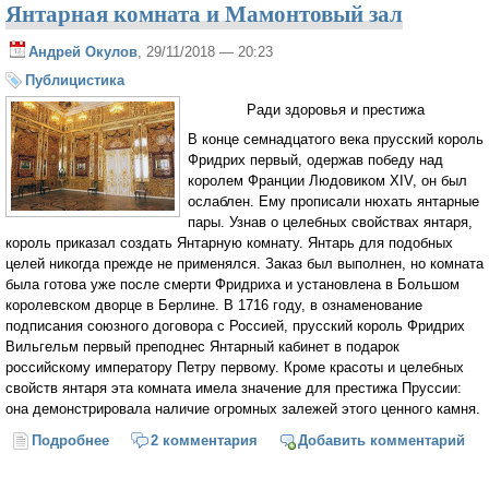
Янтарная комната и Мамонтовый зал
Андрей Окулов
, 29/11/2018 — 20:23
Публицистика
Ради здоровья и престижа
В конце семнадцатого века прусский король
Фридрих первый, одержав победу над
королем Франции Людовиком XIV, он был
ослаблен. Ему прописали нюхать янтарные
пары. Узнав о целебных свойствах янтаря,
король приказал создать Янтарную комнату. Янтарь для подобных
целей никогда прежде не применялся. Заказ был выполнен, но комната
была готова уже после смерти Фридриха и установлена в Большом
королевском дворце в Берлине. В 1716 году, в ознаменование
подписания союзного договора с Россией, прусский король Фридрих
Вильгельм первый преподнес Янтарный кабинет в подарок
российскому императору Петру первому. Кроме красоты и целебных
свойств янтаря эта комната имела значение для престижа Пруссии:
она демонстрировала наличие огромных залежей этого ценного камня.
Подробнее
о Янтарная комната и Мамонтовый зал
2 комментария
Добавить комментарий