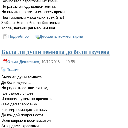
Возносятся строительные краны
По ранам огнедышащей земли.
Но вычитан сюжет и сжалось время
Над городами жаждущих всех благ!
Забыли. Без любви любое племя
Толпа, чеканящая маршем шаг.
Подробнее
о Когда пройдешь...
Добавить комментарий
Была ли души темнота до боли изучена
Ольга Денисенко
, 10/12/2018 — 19:58
Поэзия
Была ли души темнота
До боли изучена,
Но радость останется там,
Где самое лучшее.
И взорам чужим не прочесть
(Там дали заоблачны)
Как мир помещается весь
До каждой подробности.
Всей ширью и всей высотой,
Аккордами, красками,