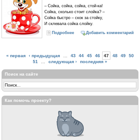
– Сойка, сойка, сойка, стой-ка!
Сойка, сколько стоит слойка? –
Сойка быстро – скок за стойку,
И склевала сойка слойку.
Подробнее
о На пол упал с молоком
Добавить комментарий
бокал... 19 скороговорок о еде
Страницы
« первая
‹ предыдущая
…
43
44
45
46
47
48
49
50
51
…
следующая ›
последняя »
Поиск на сайте
Как помочь проекту?