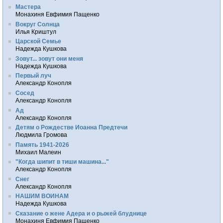
Мастера
Монахиня Евфимия Пащенко
Вокруг Солнца
Илья Криштул
Царской Семье
Надежда Кушкова
Зовут... зовут они меня
Надежда Кушкова
Первый луч
Александр Конопля
Сосед
Александр Конопля
Ад
Александр Конопля
Детям о Рождестве Иоанна Предтечи
Людмила Громова
Память 1941-2026
Михаил Малеин
"Когда шипит в тиши машина..."
Александр Конопля
Снег
Александр Конопля
НАШИМ ВОИНАМ
Надежда Кушкова
Сказание о жене Адера и о рыжей блуднице
Монахиня Евфимия Пащенко