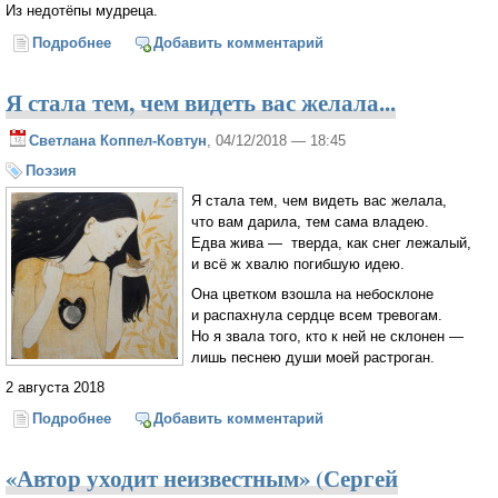
Из недотёпы мудреца.
Подробнее
о Взгляну на дальние просторы
Добавить комментарий
Я стала тем, чем видеть вас желала...
Светлана Коппел-Ковтун
, 04/12/2018 — 18:45
Поэзия
Я стала тем, чем видеть вас желала,
что вам дарила, тем сама владею.
Едва жива — тверда, как снег лежалый,
и всё ж хвалю погибшую идею.
Она цветком взошла на небосклоне
и распахнула сердце всем тревогам.
Но я звала того, кто к ней не склонен —
лишь песнею души моей растроган.
2 августа 2018
Подробнее
о Я стала тем, чем видеть вас желала...
Добавить комментарий
«Автор уходит неизвестным» (Сергей