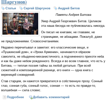
Шаргунов)
Статьи
Сергей Шаргунов
Андрей Битов
Памяти Андрея Битова
Умер Андрей Георгиевич Битов. Целиком
эта наша беседа не публиковалась никогда.
Он писал не книгами, не главами, не
страницами, не абзацами. Пожалуй, даже
не предложениями. Словосочетаниями.
Недавно перечитывал и заметил: его классические вещи, и
«Пушкинский дом», и «Уроки Армении», начинаются образом
самолета, не обыденно-механистичного, а подчиненного прихоти неба
и как бы даже небом рожденного. Всегда и во всем главное, что есть у
Битова, — теплая поэзия тайны за любой деталью. При всей
сюжетной и композиционной разнице, его книги — одна книга с
вереницей сновидений.
Став старцем, он кажется превратился в собственную прозу. Сонный
глаз, сонная губа, сонный голос, сонная — то есть по правде-то,
волшебная — сила словес.
Подробнее
о «Автор уходит неизвестным» (Сергей Шаргунов)
Добавить комментарий