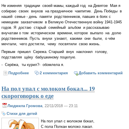
Не изменяя традиции своей мамы, каждый год на Девятое Мая я
собираю своих внуков на праздничное чаепитие. День Победы в
нашей семье - день памяти родственников, павших в боях с
немецким захватчиком в Великую Отечественную войну 1941-1945
годов. Я достаю старый семейный альбом и рассказываю
внучатам о том историческом времени, которое выпало на долю
родственников. Пусть внуки узнают, какими они были, о чём
мечтали, чего достигли, чему посвятили свою жизнь.
Первым пришел Сережа. Старший внук наклонил голову,
подставляя щёку бабушкиному поцелую.
- Серёжа, ты курил?- обомлела я.
Подробнее
о Я же не трус
2 комментария
Добавить комментарий
На пол упал с молоком бокал... 19
скороговорок о еде
Людмила Громова
, 22/11/2018 — 23:11
Стихи для детей
На пол упал с молоком бокал,
С пола Полкан молоко лакал.