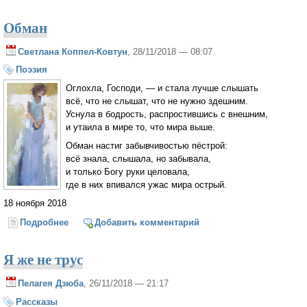
Обман
Светлана Коппел-Ковтун
, 28/11/2018 — 08:07
Поэзия
Оглохла, Господи, — и стала лучше слышать
всё, что не слышат, что не нужно здешним.
Уснула в бодрость, распростившись с внешним,
и утаила в мире то, что мира выше.
Обман настиг забывчивостью пёстрой:
всё знала, слышала, но забывала,
и только Богу руки целовала,
где в них впивался ужас мира острый.
18 ноября 2018
Подробнее
о Обман
Добавить комментарий
Я же не трус
Пелагея Дзюба
, 26/11/2018 — 21:17
Рассказы