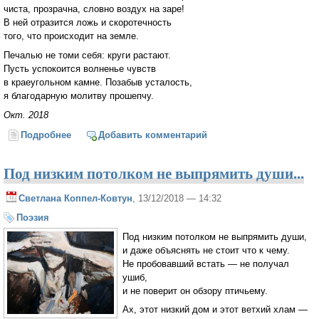
чиста, прозрачна, словно воздух на заре!
В ней отразится ложь и скоротечность
того, что происходит на земле.
Печалью не томи себя: круги растают.
Пусть успокоится волненье чувств
в краеугольном камне. Позабыв усталость,
я благодарную молитву прошепчу.
Окт. 2018
Подробнее
о Круги на воде
Добавить комментарий
Под низким потолком не выпрямить души...
Светлана Коппел-Ковтун
, 13/12/2018 — 14:32
Поэзия
Под низким потолком не выпрямить души,
и даже объяснять не стоит что к чему.
Не пробовавший встать — не получал
ушиб,
и не поверит он обзору птичьему.
Ах, этот низкий дом и этот ветхий хлам —