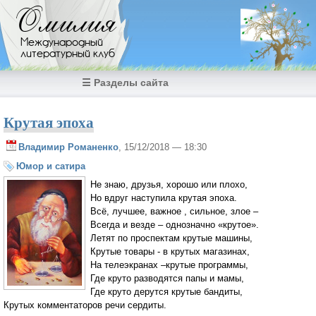
Перейти к основному содержанию
Омилия
Международный
литературный клуб
☰ Разделы сайта
Крутая эпоха
Владимир Романенко
, 15/12/2018 — 18:30
Юмор и сатира
Не знаю, друзья, хорошо или плохо,
Но вдруг наступила крутая эпоха.
Всё, лучшее, важное , сильное, злое –
Всегда и везде – однозначно «крутое».
Летят по проспектам крутые машины,
Крутые товары - в крутых магазинах,
На телеэкранах –крутые программы,
Где круто разводятся папы и мамы,
Где круто дерутся крутые бандиты,
Крутых комментаторов речи сердиты.