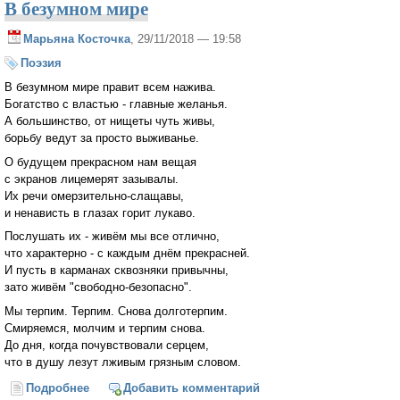
В безумном мире
Марьяна Косточка
, 29/11/2018 — 19:58
Поэзия
В безумном мире правит всем нажива.
Богатство с властью - главные желанья.
А большинство, от нищеты чуть живы,
борьбу ведут за просто выживанье.
О будущем прекрасном нам вещая
с экранов лицемерят зазывалы.
Их речи омерзительно-слащавы,
и ненависть в глазах горит лукаво.
Послушать их - живём мы все отлично,
что характерно - с каждым днём прекрасней.
И пусть в карманах сквозняки привычны,
зато живём "свободно-безопасно".
Мы терпим. Терпим. Снова долготерпим.
Смиряемся, молчим и терпим снова.
До дня, когда почувствовали серцем,
что в душу лезут лживым грязным словом.
Подробнее
о В безумном мире
Добавить комментарий