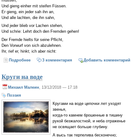
müssen,
Und gieng einher mit steifen Füssen.
Er gieng, ein jeder sah ihn an,
Und alle lachten, die ihn sahn,
Und jeder blieb vor Lachen stehen,
Und schrie: Lehrt doch den Fremden gehen!
Der Fremde hielts für seine Pflicht,
Den Vorwurf von sich abzulehnen.
Ihr, rief er, hinkt; ich aber nicht:
Подробнее
о Страна хромых
3 комментария
Добавить комментарий
Круги на воде
Михаил Малеин
, 13/12/2018 — 17:18
Поэзия
Кругами на воде цепочки лет уходят
звенья,
когда-то камнем брошенные в тишину
рукой безжалостной, и неба отраженье
не освящает больше глубину.
А высь так терпелива бесконечно;