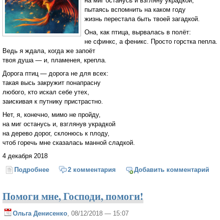
на миг останусь и взгляну украдкой,
пытаясь вспомнить на каком году
жизнь перестала быть твоей загадкой.
Она, как птица, вырвалась в полёт:
не сфинкс, а феникс. Просто горстка пепла.
Ведь я ждала, когда же запоёт
твоя душа — и, пламенея, крепла.
Дорога птиц — дорога не для всех:
такая высь закружит понапрасну
любого, кто искал себе утех,
заискивая к путнику пристрастно.
Нет, я, конечно, мимо не пройду,
на миг останусь и, взглянув украдкой
на дерево дорог, склонюсь к плоду,
чтоб горечь мне сказалась манной сладкой.
4 декабря 2018
Подробнее
о Не сфинкс, а феникс
2 комментария
Добавить комментарий
Помоги мне, Господи, помоги!
Ольга Денисенко
, 08/12/2018 — 15:07