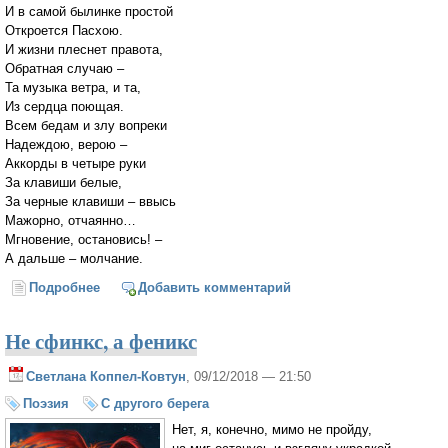
И в самой былинке простой
Откроется Пасхою.
И жизни плеснет правота,
Обратная случаю –
Та музыка ветра, и та,
Из сердца поющая.
Всем бедам и злу вопреки
Надеждою, верою –
Аккорды в четыре руки
За клавиши белые,
За черные клавиши – ввысь
Мажорно, отчаянно…
Мгновение, остановись! –
А дальше – молчание.
Подробнее
о Была ли души темнота до боли изучена
Добавить комментарий
Не сфинкс, а феникс
Светлана Коппел-Ковтун
, 09/12/2018 — 21:50
Поэзия
С другого берега
Нет, я, конечно, мимо не пройду,