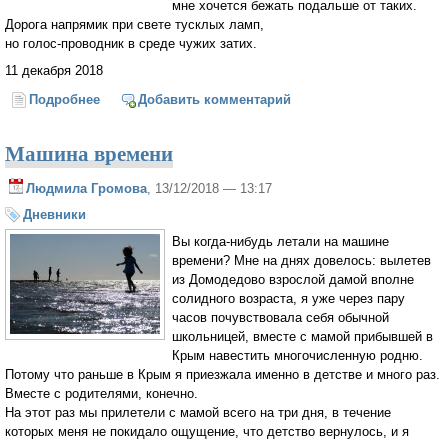
мне хочется бежать подальше от таких.
Дорога напрямик при свете тусклых ламп,
но голос-проводник в среде чужих затих.
11 декабря 2018
Подробнее
о Под низким потолком не выпрямить души...
Добавить комментарий
Машина времени
Людмила Громова
, 13/12/2018 — 13:17
Дневники
Вы когда-нибудь летали на машине
времени? Мне на днях довелось: вылетев
из Домодедово взрослой дамой вполне
солидного возраста, я уже через пару
часов почувствовала себя обычной
школьницей, вместе с мамой прибывшей в
Крым навестить многочисленную родню.
Потому что раньше в Крым я приезжала именно в детстве и много раз.
Вместе с родителями, конечно.
На этот раз мы прилетели с мамой всего на три дня, в течение
которых меня не покидало ощущение, что детство вернулось, и я