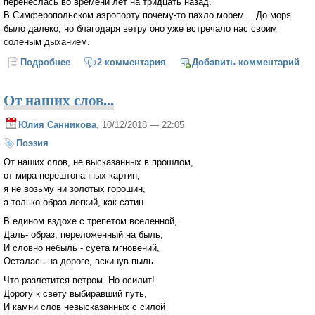
перенеслась во времени лет на тридцать назад.
В Симферопольском аэропорту почему-то пахло морем… До моря
было далеко, но благодаря ветру оно уже встречало нас своим
соленым дыханием.
Подробнее
о Машина времени
2 комментария
Добавить комментарий
От наших слов...
Юлия Санникова
, 10/12/2018 — 22:05
Поэзия
От наших слов, не высказанных в прошлом,
от мира перештопанных картин,
я не возьму ни золотых горошин,
а только образ легкий, как сатин.
В едином вздохе с трепетом вселенной,
Даль- образ, переложенный на быль,
И словно небыль - суета мгновений,
Осталась на дороге, вскинув пыль.
Что разлетится ветром. Но осилит!
Дорогу к свету выбиравший путь,
И камни слов невысказанных с силой