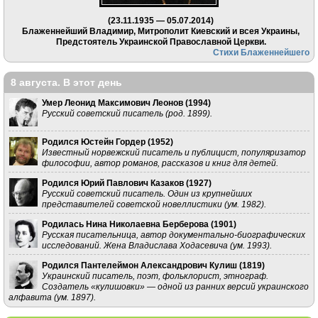
(23.11.1935 — 05.07.2014)
Блаженнейший Владимир, Митрополит Киевский и всея Украины,
Предстоятель Украинской Православной Церкви.
Стихи Блаженнейшего
8 августа. В этот день
Умер Леонид Максимович Леонов (
1994
)
Русский советский писатель (род. 1899).
Родился Юстейн Гордер (
1952
)
Известный норвежский писатель и публицист, популяризатор
философии, автор романов, рассказов и книг для детей.
Родился Юрий Павлович Казаков (
1927
)
Русский советский писатель. Один из крупнейших
представителей советской новеллистики (ум. 1982).
Родилась Нина Николаевна Берберова (
1901
)
Русская писательница, автор документально-биографических
исследований. Жена Владислава Ходасевича (ум. 1993).
Родился Пантелеймон Александрович Кулиш (
1819
)
Украинский писатель, поэт, фольклорист, этнограф.
Создатель «кулишовки» — одной из ранних версий украинского
алфавита (ум. 1897).