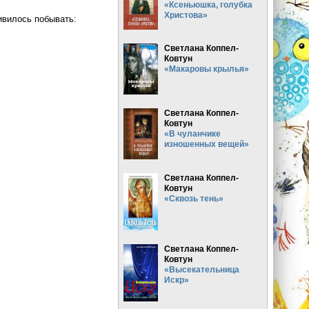
«Ксеньюшка, голубка
Христова»
ивилось побывать:
Светлана Коппел-
Ковтун
«Макаровы крылья»
3 марта 2021 года
Светлана Коппел-
Ковтун
«В чуланчике
изношенных вещей»
Светлана Коппел-
Ковтун
«Сквозь тень»
Светлана Коппел-
Ковтун
«Высекательница
Искр»