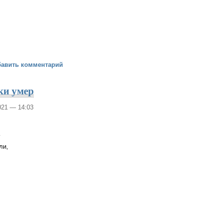
н
бавить комментарий
ки умер
2021 — 14:03
…
ли,