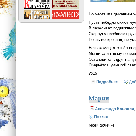
Но мертвила дыханием у
Пусть победно сияют лу
В переливах подвижных 
Скорлупу пробивают руч
Песнь воскресная, не ум
Незнакомец, что шёл впе
Мы питали к нему непри
Остановится вдруг на пу
Обернётся, улыбкой свет
2019
Подробнее
о Оживл
До
Марии
Александр Конопля
Поэзия
Моей дочечке