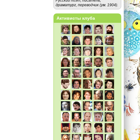
Русский поэт, писатель,
драматург, переводчик (ум. 1904).
Активисты клуба