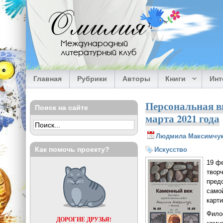
Перейти к основному содержанию
Омилия
Международный
литературный клуб
Главная
Рубрики
Авторы
Книги
Ин
Персональная в
Поиск на сайте
марта 2021 года
Людмила Максимчу
Как помочь проекту?
Искусство
19 ф
твор
пред
само
карт
Фило
ДОРОГИЕ ДРУЗЬЯ!