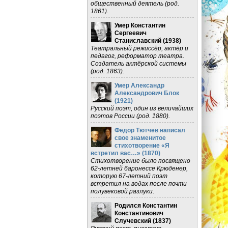
общественный деятель (род.
1861).
Умер Константин
Сергеевич
Станиславский (
1938
)
Театральный режиссёр, актёр и
педагог, реформатор театра.
Создатель актёрской системы
(род. 1863).
Умер Александр
Александрович Блок
(
1921
)
Русский поэт, один из величайших
поэтов России (род. 1880).
Фёдор Тютчев написал
свое знаменитое
стихотворение «Я
встретил вас…» (
1870
)
Стихотворение было посвящено
62-летней баронессе Крюденер,
которую 67-летний поэт
встретил на водах после почти
полувековой разлуки.
Родился Константин
Константинович
Случевский (
1837
)