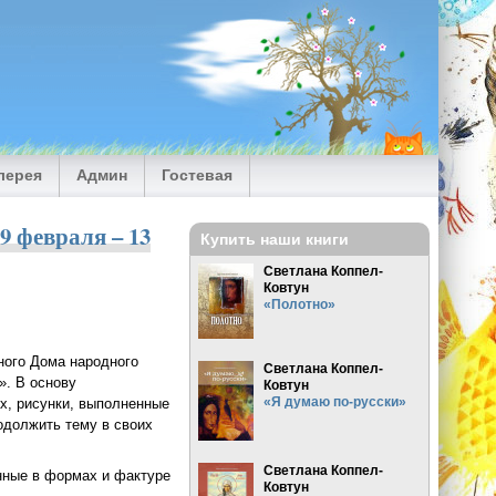
лерея
Админ
Гостевая
9 февраля – 13
Купить наши книги
Светлана Коппел-
Ковтун
«Полотно»
ного Дома народного
Светлана Коппел-
». В основу
Ковтун
«Я думаю по-русски»
х, рисунки, выполненные
одолжить тему в своих
Светлана Коппел-
нные в формах и фактуре
Ковтун