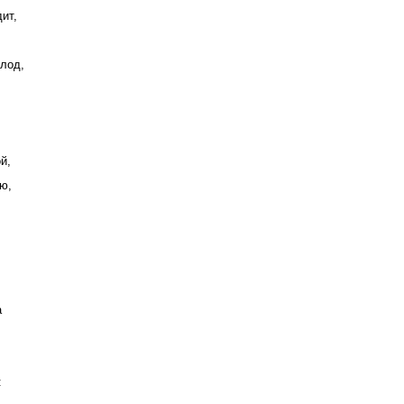
ит,
,
олод,
й,
ю,
а
: