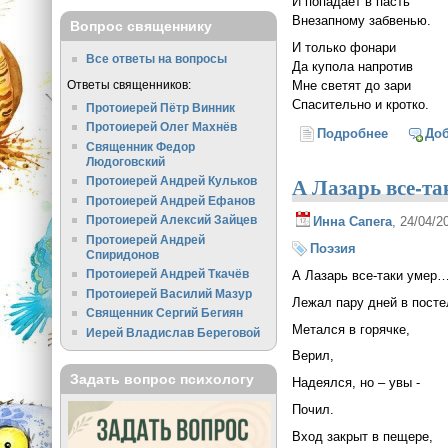
И попадает в пасть
Внезапному забвенью.
Вопрос священнику
И только фонари
Все ответы на вопросы
Да купола напротив
Ответы священников:
Мне светят до зари
Спасительно и кротко.
Протоиерей Пётр Винник
Протоиерей Олег Махнёв
Подробнее
о Локдау
До
Священник Федор
Людоговский
А Лазарь все-та
Протоиерей Андрей Кульков
Протоиерей Андрей Ефанов
Протоиерей Алексий Зайцев
Инна Сапега
, 24/04/
Протоиерей Андрей
Поэзия
Спиридонов
Протоиерей Андрей Ткачёв
А Лазарь все-таки умер
Протоиерей Василий Мазур
Лежал пару дней в посте
Священник Сергий Бегиян
Метался в горячке,
Иерей Владислав Береговой
Верил,
Задать вопрос психологу
Надеялся, но – увы -
Почил.
Вход закрыт в пещере,