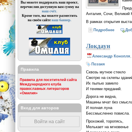
камн
Вы можете поддержать наш проект,
перечислив доступную вам сумму на
Пред
наш счёт.
Анталия, Сочи, Великий 
Кроме того, вы можете разместить
на своём сайте
наш баннер.
В рамках открытия выста
Подробнее
о Персон
До
Локдаун
Александр Конопля
Поэзия
Правила
Сквозь мутное стекло
Смотрю на склепы здани
Правила для посетителей сайта
Их пылью замело
Международного клуба
И тенями преданий.
православных литераторов
«Омилия»
Дорога не видна,
Машины мчат без смысл
Вход для авторов
И полная луна
Бессмысленно повисла.
Прохожий, торопясь,
Войти на сайт
Мелькает на мгновенье