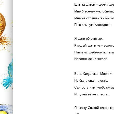
Шаг за шагом – дочка ход
Мне б вселенную обнять
Мне не страшен жизни х
Пью земную благодать.
Я шаги её считаю,
Каждый шаг мне – золото
Птичьим щебетом взлета
Наполняюсь синевой.
1
Есть Хиданская Мария
,
Не была она – а есть,
Святость нам необозрим
И лучей её не счесть.
Я скажу Святой тихонько