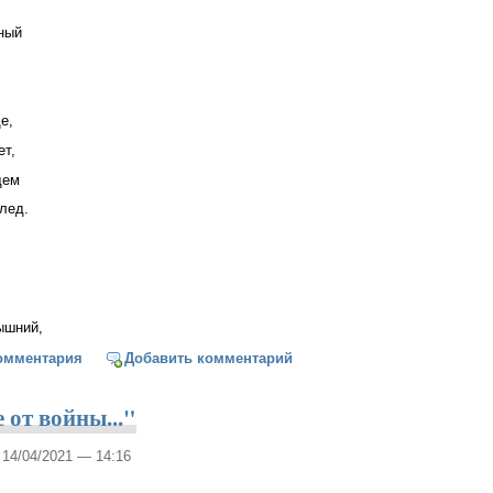
ный
е,
ет,
щем
лед.
ышний,
омментария
Добавить комментарий
 от войны..."
, 14/04/2021 — 14:16