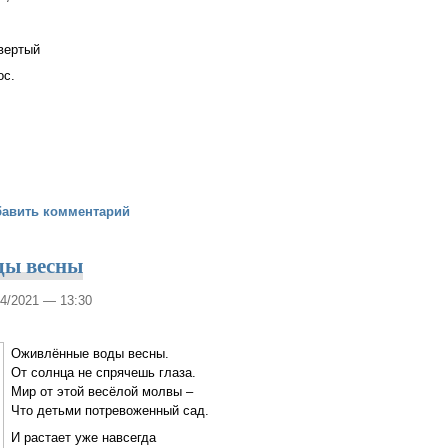
.
вертый
ос.
рь все-таки умер
бавить комментарий
ды весны
04/2021 — 13:30
Оживлённые воды весны.
От солнца не спрячешь глаза.
Мир от этой весёлой молвы –
Что детьми потревоженный сад.
И растает уже навсегда