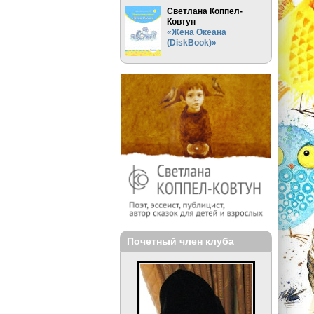
Светлана Коппел-
Ковтун
«Жена Океана
(DiskBook)»
Почетный член клуба