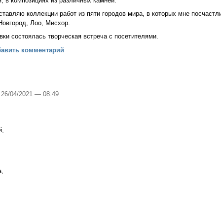
я, в композициях из различных камней.
ставляю коллекции работ из пяти городов мира, в которых мне посчастл
Новгород, Лоо, Мисхор.
вки состоялась творческая встреча с посетителями.
альная выставка «Каменный век», Великий Новгород, 19 февраля – 1
бавить комментарий
, 26/04/2021 — 08:49
й,
а,