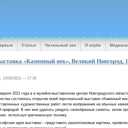
тервью
Статьи
Читальный зал
О клубе
Медиага
ыставка «Каменный век», Великий Новгород, 1
к
, 13/05/2021 — 17:30
евраля 2021 года в в музейно-выставочном центре Новгородского област
чества состоялось открытие моей персональной выставки «Каменный век
ставленных художественных работ легли изображения на обычных камня
й природой. В них мне удалось увидеть своеобразные сюжеты, затем пр
инах, используя оригинальную технику.
софская идея выставки – представить разноплановые картины, проявле