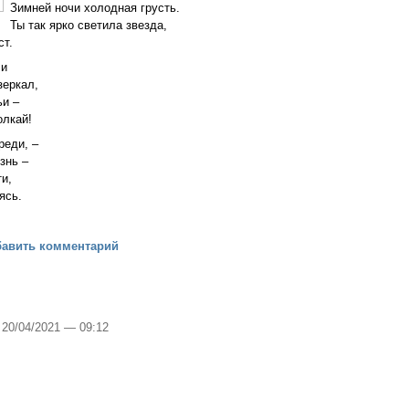
Зимней ночи холодная грусть.
Ты так ярко светила звезда,
ст.
чи
зеркал,
ьи –
олкай!
реди, –
язнь –
ти,
ясь.
ённые воды весны
бавить комментарий
, 20/04/2021 — 09:12