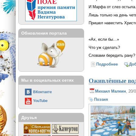
И Марфа от слез остыла
Лишь только на день чет
Пришел навестить Христ
Обновления портала
«Ах, если бы…»
Что уж сделать?
Словами бередить рану?
Подробнее
о А Лаза
До
Оживлённые во
Мы в социальных сетях
Михаил Малеин
, 20/
ВКонтакте
Поэзия
YouTube
Друзья