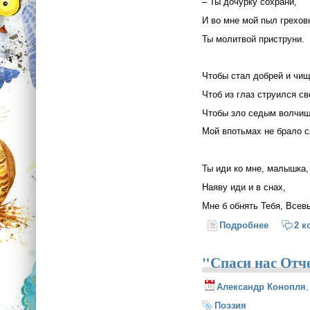
– Ты дочурку сохрани,
И во мне мой пыл грехов
Ты молитвой приструни.
Чтобы стал добрей и чищ
Чтоб из глаз струился св
Чтобы зло седым волчи
Мой впотьмах не брало с
Ты иди ко мне, малышка,
Наяву иди и в снах,
Мне б обнять Тебя, Всев
Подробнее
о Марии
2 к
"Спаси нас Отче
Александр Конопля
Поэзия