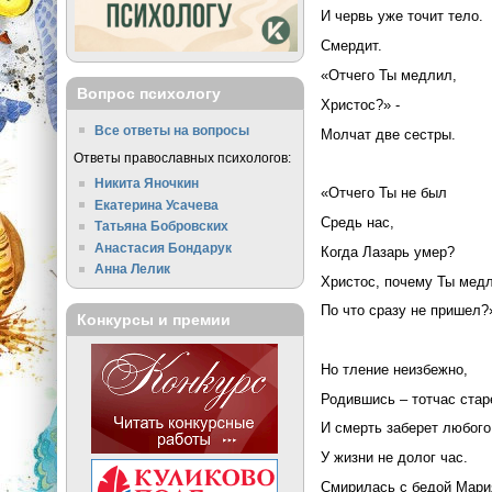
И червь уже точит тело.
Смердит.
«Отчего Ты медлил,
Вопрос психологу
Христос?» -
Все ответы на вопросы
Молчат две сестры.
Ответы православных психологов:
Никита Яночкин
«Отчего Ты не был
Екатерина Усачева
Средь нас,
Татьяна Бобровских
Анастасия Бондарук
Когда Лазарь умер?
Анна Лелик
Христос, почему Ты мед
По что сразу не пришел?
Конкурсы и премии
Но тление неизбежно,
Родившись – тотчас стар
И смерть заберет любого
У жизни не долог час.
Смирилась с бедой Мари