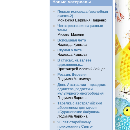
Новые материалы
Первая исповедь (врачебная
сказка-2)
Монахиня Евфимия Пащенко
Четверостишия на разные
темы
Михаил Малеин
Вспоминая лето
Надежда Кушкова
Скучая о лете
Надежда Кушкова
В стихах, на взлёте
вдохновенья...
Протоиерей Алексий Зайцев
Россия. Деревня
Людмила Максимчук
День Австралии – праздник
единства, радости и
культурного многообразия
Людмила Ларкина
Тарелка с австралийским
аборигеном для музея
«Бурановские бабушки»
Людмила Ларкина
90 лет старейшему
прихожанину Свято-