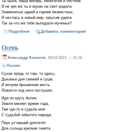
Ты была, наша матерь, небогатой и честной.
И не зря же ты в муках на свет родила
Знаменитых царей и героев безвестных,
И неслась в новый мир, закусив удила.
Так за что же тебе выпадали мученья?
Подробнее
о Мы пришли попрощаться с тобою, Россия
Добавить комментарий
(Николай Добронравов)
Осень
Александр Конопля
, 04/11/2021 — 15:16
Поэзия
Сухая прядь то там, то здесь,
Дыханье дня свежей и суше,
И ветром брошенная весть
Ложится под ноги послушно.
Идя по кругу бытия,
Земля меняет время года,
Там где-то и судьба моя
С судьбой забытого народа.
Паук уставший доплетёт
Для солнца крепкие тенёта