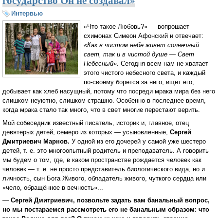
государство Он не создавал»
Интервью
«Что такое Любовь?» — вопрошает
схимонах Симеон Афонский и отвечает:
«Как в чистом небе живет солнечный
свет, так и в чистой душе — Свет
Небесный»
. Сегодня всем нам не хватает
этого чистого небесного света, и каждый
по-своему борется за него, ищет его,
добывает как хлеб насущный, потому что посреди мрака мира без него
слишком неуютно, слишком страшно. Особенно в последнее время,
когда мрака стало так много, что в свет многие перестают верить.
Мой собеседник известный писатель, историк и, главное, отец
девятерых детей, семеро из которых — усыновленные,
Сергей
Дмитриевич Марнов.
У одной из его дочерей у самой уже шестеро
детей, т. е. это многоопытный родитель и преподаватель. А говорить
мы будем о том, где, в каком пространстве рождается человек как
человек — т. е. не просто представитель биологического вида, но и
личность, сын Бога Живого, обладатель живого, чуткого сердца или
«чело, обращённое в вечность»...
—
Сергей Дмитриевич, позвольте задать вам банальный вопрос,
но мы постараемся рассмотреть его не банальным образом: что