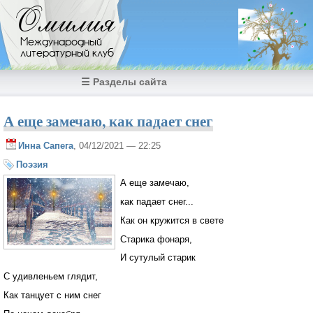
Перейти к основному содержанию
Омилия
Международный
литературный клуб
☰ Разделы сайта
А еще замечаю, как падает снег
Инна Сапега
, 04/12/2021 — 22:25
Поэзия
А еще замечаю,
как падает снег...
Как он кружится в свете
Старика фонаря,
И сутулый старик
С удивленьем глядит,
Как танцует с ним снег