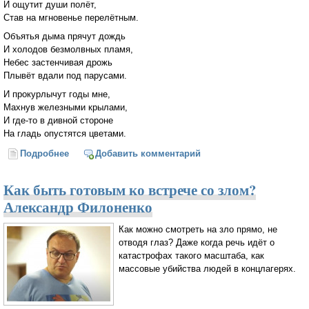
И ощутит души полёт,
Став на мгновенье перелётным.
Объятья дыма прячут дождь
И холодов безмолвных пламя,
Небес застенчивая дрожь
Плывёт вдали под парусами.
И прокурлычут годы мне,
Махнув железными крылами,
И где-то в дивной стороне
На гладь опустятся цветами.
Подробнее
о Осень
Добавить комментарий
Как быть готовым ко встрече со злом?
Александр Филоненко
Как можно смотреть на зло прямо, не
отводя глаз? Даже когда речь идёт о
катастрофах такого масштаба, как
массовые убийства людей в концлагерях.