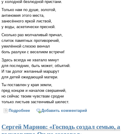
у холодной безлюдной пристани.
Только нам по душе, золотой,
антиномия этого места,
занесённого яркой листвой,
у воды, аскетически пресной.
Сколько раз молчаливый причал,
слиток памятных противоречий,
умилённой слезою венчал
боль разлуки с веселием встречи!
Здесь всегда не хватало минут
для последних, быть может, объятий.
И так долог желанный маршрут
для детей ожидающей матери.
Ты поставлен у края земли,
пред концом и началом свершений,
но сейчас твоим чувствам сродни
только листьев застенчивый шелест.
Подробнее
о Осенний причал
Добавить комментарий
Сергей Марнов: «Господь создал семью, а