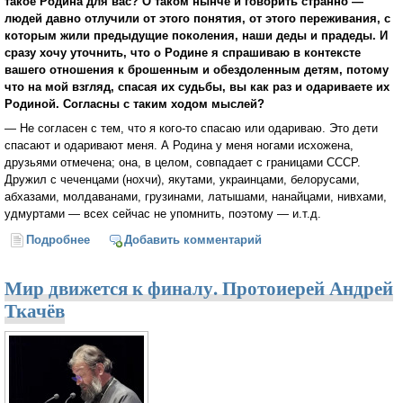
такое Родина для вас? О таком нынче и говорить странно —
людей давно отлучили от этого понятия, от этого переживания, с
которым жили предыдущие поколения, наши деды и прадеды. И
сразу хочу уточнить, что о Родине я спрашиваю в контексте
вашего отношения к брошенным и обездоленным детям, потому
что на мой взгляд, спасая их судьбы, вы как раз и одариваете их
Родиной. Согласны с таким ходом мыслей?
— Не согласен с тем, что я кого-то спасаю или одариваю. Это дети
спасают и одаривают меня. А Родина у меня ногами исхожена,
друзьями отмечена; она, в целом, совпадает с границами СССР.
Дружил с чеченцами (нохчи), якутами, украинцами, белорусами,
абхазами, молдаванами, грузинами, латышами, нанайцами, нивхами,
удмуртами — всех сейчас не упомнить, поэтому — и.т.д.
Подробнее
о Сергей Марнов: «Господь создал семью, а
Добавить комментарий
государство Он не создавал»
Мир движется к финалу. Протоиерей Андрей
Ткачёв