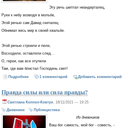
Эту речь шептал неандерталец,
Руки к небу возводя в мольбе,
Этой речью сам Давид скиталец
Обнимал весь мир в своей хвальбе.
Этой речью строили и пели,
Восходили, оставляли след…
О, герои, как все отупели
Там, где вам блистал Господень свет!
Подробнее
о Тараторил в церкви поп привычно
1 комментарий
Добавить комментарий
Правда силы или сила правды?
Светлана Коппел-Ковтун
, 18/11/2021 — 19:25
Дневники
Публицистика
Из дневников
Ваш бог самость, мой бог - совесть, -