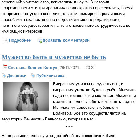
верований: христианство, капитализм и наука. В истории
современности эти три «религии» неоднократно пересекались, время
от времени вступая в конфликт, а затем примиряясь различными
способами, пока постепенно не достигли своего рода мирного,
понятного сосуществования, а то и откровенного сотрудничества во
имя общих интересов.
Подробнее
о Джорджо Агамбен. Медицина как религия
Добавить комментарий
Мужество быть и мужество не быть
Светлана Коппел-Ковтун
, 26/11/2021 — 20:23
Дневники
Публицистика
Вчерашним ужином не будешь сыт, и
вчерашним умом не будешь умён. Мыслить
надо постоянно, как и молиться. Мыслить и
молиться - одно. Любить и мыслить - одно.
Мы мыслим совестью, любовью и
молитвой. Всё это осуществляется на
территории Вечности - Вечностью, которая в нас.
* * *
Если раньше человеку для достойной человека жизни было