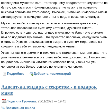
необходимо мужество быть, то теперь ему предлагается «мужество не
быть», т.е. казаться - функционировать, но не жить (в привычно
высоком понимании этого слова). Высокое, бытийное измерение жизни
ликвидируется в принципе, оно отныне не для всех, как минимум.
Мужество не быть - не мужество вовсе, а потакание греху в нас,
тотальное порабощение суетному хотению, духовная смерть.
Впрочем, есть и другое, настоящее мужество не быть - оно знакомо
нам по подвигам мучеников. Это мужество человека, жаждущего быть
и жить во Христе, и выбирающего смерть в суетном мире, лишь бы
сохранить в себе ту, высокую, нездешнюю жизнь.
Ужас нынешнего времени в том, что зло стало опытным, оно знает, что
для человека ценнее всего это его небесное достоинство. Потому оно
нацелилось именно на изъятие из человека неба, чтобы вынуть
человека из рук Божественного попечения о человеке.
Подробнее
о Мужество быть и мужество не быть
Добавить комментарий
Адвент-календарь с секретом - в подарок
маме
Людмила Громова
, 23/11/2021 — 19:41
Воскресная школа