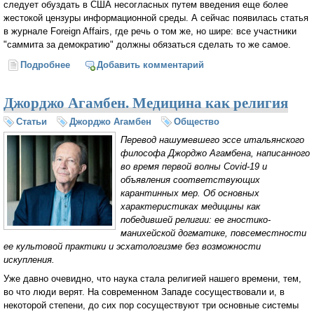
следует обуздать в США несогласных путем введения еще более
жестокой цензуры информационной среды. А сейчас появилась статья
в журнале Foreign Affairs, где речь о том же, но шире: все участники
"саммита за демократию" должны обязаться сделать то же самое.
Подробнее
о Дмитрий Косырев: «Во имя свободы всем
Добавить комментарий
демократическим странам велят ввести цензуру»
Джорджо Агамбен. Медицина как религия
Статьи
Джорджо Агамбен
Общество
Перевод нашумевшего эссе итальянского
философа Джорджо Агамбена, написанного
во время первой волны Covid-19 и
объявления соответствующих
карантинных мер. Об основных
характеристиках медицины как
победившей религии: ее гностико-
манихейской догматике, повсеместности
ее культовой практики и эсхатологизме без возможности
искупления.
Уже давно очевидно, что наука стала религией нашего времени, тем,
во что люди верят. На современном Западе сосуществовали и, в
некоторой степени, до сих пор сосуществуют три основные системы