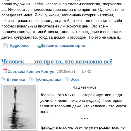
слово художник – artist – связано со словом искусство, творчество –
art. Именоваться человеком творчества мне приятно. Однако это не
определяет меня. Я пишу иконы, записываю истории из жизни,
сочиняю рассказы и сказки для детей, стихи – но я не считаю себя
профессиональным писателем или иконописцем. Это все –
органическая часть моей жизни, также как и рождение и воспитание
детей, супружество, уход за домом и огородом. Но это не сама я...
Подробнее
о Инна Андреева: «Счастье – это быть частью
Добавить комментарий
единого целого»
Человек — это про то, что возможно всё
Светлана Коппел-Ковтун
, 28/10/2021 — 19:42
Дневники
Публицистика
Эссе
Из дневников
Человек - это мечта, к которой идут все люди
(если они люди, пока они люди...). Некоторые
великие говорили даже, что человек - это мечта
Бога.
* * *
Приходя в мир, человек не умел рождаться, но