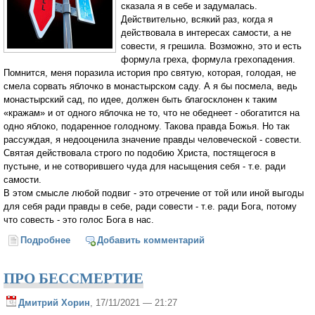
сказала я в себе и задумалась.
Действительно, всякий раз, когда я
действовала в интересах самости, а не
совести, я грешила. Возможно, это и есть
формула греха, формула грехопадения.
Помнится, меня поразила история про святую, которая, голодая, не
смела сорвать яблочко в монастырском саду. А я бы посмела, ведь
монастырский сад, по идее, должен быть благосклонен к таким
«кражам» и от одного яблочка не то, что не обеднеет - обогатится на
одно яблоко, подаренное голодному. Такова правда Божья. Но так
рассуждая, я недооценила значение правды человеческой - совести.
Святая действовала строго по подобию Христа, постящегося в
пустыне, и не сотворившего чуда для насыщения себя - т.е. ради
самости.
В этом смысле любой подвиг - это отречение от той или иной выгоды
для себя ради правды в себе, ради совести - т.е. ради Бога, потому
что совесть - это голос Бога в нас.
Подробнее
о Правда силы или сила правды?
Добавить комментарий
ПРО БЕССМЕРТИЕ
Дмитрий Хорин
, 17/11/2021 — 21:27