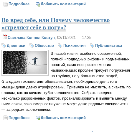
Подробнее
о Как быть готовым ко встрече со злом? Александр
Добавить комментарий
Филоненко
Во вред себе, или Почему человечество
«стреляет себе в ногу»?
Светлана Коппел-Ковтун
, 02/11/2021 — 17:25
Дневники
Общество
Психология
Публицистика
В нашей жизни, особенно современной,
полной «подводных рифов» и подменённых
понятий, само восприятие многих
наиважнейших проблем требует погружения
на глубину, но у большинства людей,
благодаря технологиям оболванивания, необходимые для этого
мышцы души давно атрофированы. Привычка не мыслить, а скакать по
словам, как по кочкам, губит человечество. Собрать воедино
несколько разрозненных фактов, проанализировать и выявить между
ними связи, закономерности уже не могут даже рядовые специалисты
— за редким исключением.
Подробнее
о Во вред себе, или Почему человечество «стреляет
Добавить комментарий
себе в ногу»?