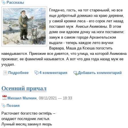
Рассказы
Гляди-ко, гость, на тот старенький, но все
еще добротный домишко на краю деревни,
у самой кромки леса - его сорок лет назад
поставил муж Анисьи Акимовны. В этом
доме они вдвоем дочку на ноги поставили:
замуж в самом городе Архангельском
выдали - теперь каждое лето внучки
Варвара, Маша да Ксюша погостить
наведываются. Приезжие все дивятся, что улица, на которой Акимовна
проживат, ее фамилией называется. А вот что два года назад муж ее
учудил.
Подробнее
о ПРО БЕССМЕРТИЕ
4 комментария
Добавить комментарий
Осенний причал
Михаил Малеин
, 08/11/2021 — 18:33
Поэзия
Расточает богатство октябрь –
опадают последние листья.
Лунный месяц закинул якорь