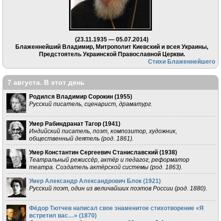
(23.11.1935 — 05.07.2014)
Блаженнейший Владимир, Митрополит Киевский и всея Украины,
Предстоятель Украинской Православной Церкви.
Стихи Блаженнейшего
7 августа. В этот день
Родился Владимир Сорокин (
1955
)
Русский писатель, сценарист, драматург.
Умер Рабиндранат Тагор (
1941
)
Индийский писатель, поэт, композитор, художник,
общественный деятель (род. 1861).
Умер Константин Сергеевич Станиславский (
1938
)
Театральный режиссёр, актёр и педагог, реформатор
театра. Создатель актёрской системы (род. 1863).
Умер Александр Александрович Блок (
1921
)
Русский поэт, один из величайших поэтов России (род. 1880).
Фёдор Тютчев написал свое знаменитое стихотворение «Я
встретил вас…» (
1870
)