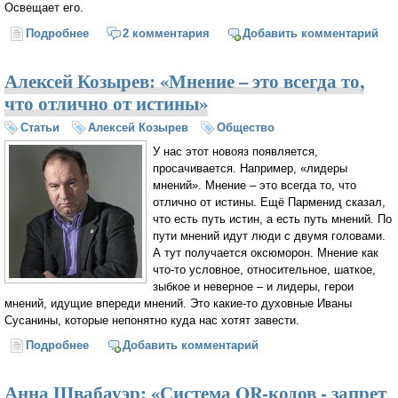
Освещает его.
Подробнее
о А еще замечаю, как падает снег
2 комментария
Добавить комментарий
Алексей Козырев: «Мнение – это всегда то,
что отлично от истины»
Статьи
Алексей Козырев
Общество
У нас этот новояз появляется,
просачивается. Например, «лидеры
мнений». Мнение – это всегда то, что
отлично от истины. Ещё Парменид сказал,
что есть путь истин, а есть путь мнений. По
пути мнений идут люди с двумя головами.
А тут получается оксюморон. Мнение как
что-то условное, относительное, шаткое,
зыбкое и неверное – и лидеры, герои
мнений, идущие впереди мнений. Это какие-то духовные Иваны
Сусанины, которые непонятно куда нас хотят завести.
Подробнее
о Алексей Козырев: «Мнение – это всегда то, что
Добавить комментарий
отлично от истины»
Анна Швабауэр: «Система QR-кодов - запрет