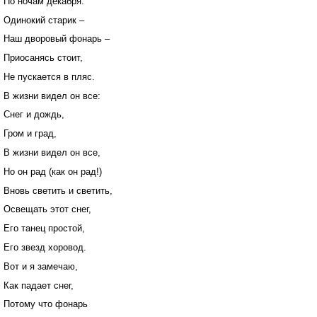
По ночам декабря.
Одинокий старик –
Наш дворовый фонарь –
Приосанясь стоит,
Не пускается в пляс.
В жизни видел он все:
Снег и дождь,
Гром и град,
В жизни видел он все,
Но он рад (как он рад!)
Вновь светить и светить,
Освещать этот снег,
Его танец простой,
Его звезд хоровод.
Вот и я замечаю,
Как падает снег,
Потому что фонарь