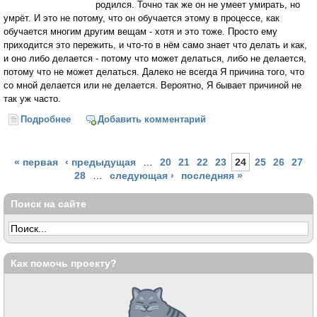
родился. Точно так же он не умеет умирать, но
умрёт. И это не потому, что он обучается этому в процессе, как
обучается многим другим вещам - хотя и это тоже. Просто ему
приходится это пережить, и что-то в нём само знает что делать и как,
и оно либо делается - потому что может делаться, либо не делается,
потому что не может делаться. Далеко не всегда Я причина того, что
со мной делается или не делается. Вероятно, Я бывает причиной не
так уж часто.
Подробнее
о Человек — это про то, что возможно всё
Добавить комментарий
Страницы
« первая
‹ предыдущая
…
20
21
22
23
24
25
26
27
28
…
следующая ›
последняя »
Поиск на сайте
Как помочь проекту?