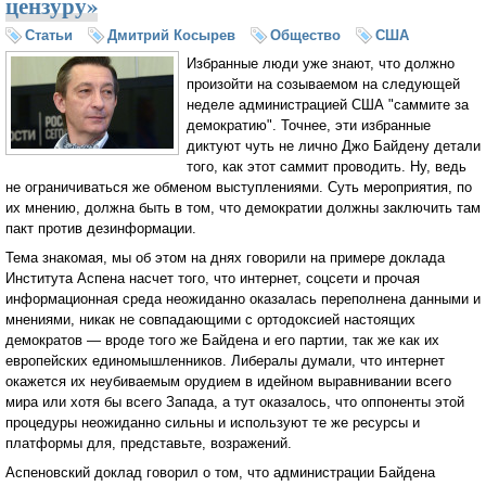
цензуру»
Статьи
Дмитрий Косырев
Общество
США
Избранные люди уже знают, что должно
произойти на созываемом на следующей
неделе администрацией США "саммите за
демократию". Точнее, эти избранные
диктуют чуть не лично Джо Байдену детали
того, как этот саммит проводить. Ну, ведь
не ограничиваться же обменом выступлениями. Суть мероприятия, по
их мнению, должна быть в том, что демократии должны заключить там
пакт против дезинформации.
Тема знакомая, мы об этом на днях говорили на примере доклада
Института Аспена насчет того, что интернет, соцсети и прочая
информационная среда неожиданно оказалась переполнена данными и
мнениями, никак не совпадающими с ортодоксией настоящих
демократов — вроде того же Байдена и его партии, так же как их
европейских единомышленников. Либералы думали, что интернет
окажется их неубиваемым орудием в идейном выравнивании всего
мира или хотя бы всего Запада, а тут оказалось, что оппоненты этой
процедуры неожиданно сильны и используют те же ресурсы и
платформы для, представьте, возражений.
Аспеновский доклад говорил о том, что администрации Байдена