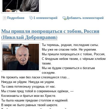
Подробнее
о Мир движется к финалу. Протоиерей Андрей
1 комментарий
Добавить комментарий
Ткачёв
Мы пришли попрощаться с тобою, Россия
(Николай Добронравов)
Ты теряешь, родная, последние силы.
Мы уже не спасем тебя. Не укрепим.
Мы пришли попрощаться с тобою, Россия,
С бледным небом твоим, с чёрным хлебом
твоим.
Мы не будем стремиться к богатым
соседям.
Не прожить нам без ласки слезящихся глаз…
Никуда не уйдем. Никуда не уедем.
Ты сама потихоньку уходишь от нас.
Мы стоим пред тобой в современных одёжах, —
Космонавты и братья мои во Христе.
Ты была нашим предкам столпом и надёжей.
В мире не было равных твоей широте.