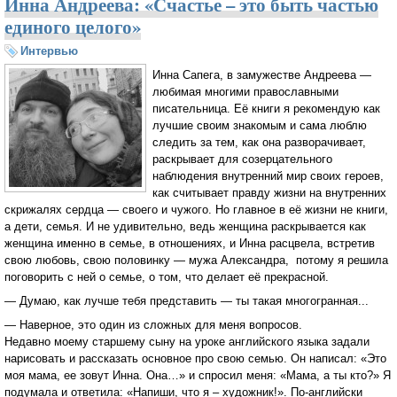
Инна Андреева: «Счастье – это быть частью
единого целого»
Интервью
Инна Сапега, в замужестве Андреева —
любимая многими православными
писательница. Её книги я рекомендую как
лучшие своим знакомым и сама люблю
следить за тем, как она разворачивает,
раскрывает для созерцательного
наблюдения внутренний мир своих героев,
как считывает правду жизни на внутренних
скрижалях сердца — своего и чужого. Но главное в её жизни не книги,
а дети, семья. И не удивительно, ведь женщина раскрывается как
женщина именно в семье, в отношениях, и Инна расцвела, встретив
свою любовь, свою половинку — мужа Александра, потому я решила
поговорить с ней о семье, о том, что делает её прекрасной.
— Думаю, как лучше тебя представить — ты такая многогранная...
— Наверное, это один из сложных для меня вопросов.
Недавно моему старшему сыну на уроке английского языка задали
нарисовать и рассказать основное про свою семью. Он написал: «Это
моя мама, ее зовут Инна. Она…» и спросил меня: «Мама, а ты кто?» Я
подумала и ответила: «Напиши, что я – художник!». По-английски