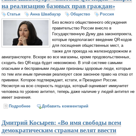
на реализацию базовых прав граждан»
Статьи
Анна Швабауэр
Общество
Россия
Без всякого общественного обсуждения
правительство России внесло в
Государственную Думу два законопроекта,
которые предполагают введение QR-кодов
для посещения общественных мест, а
также для проезда на железнодорожном и
авиатранспорте. Вскоре во все магазины, кроме продовольственных,
сходить без QR-кода будет невозможно. В этой системе самыми
опасными и бесправными людьми признаны здоровые люди, которые
по тем или иным причинам реализуют свое законное право на отказ от
прививки. Которое подтверждает, кстати, и Президент России.
Несмотря на всю спорность подхода, который оценивает иммунитет
человека по уровню антител, теперь даже наличие у людей антител не
имеет значения.
Подробнее
о Анна Швабауэр: «Система QR-кодов - запрет на
Добавить комментарий
реализацию базовых прав граждан»
Дмитрий Косырев: «Во имя свободы всем
демократическим странам велят ввести