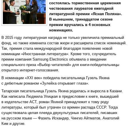
состоялась торжественная церемония
чествования лауреатов ежегодной
литературной премии «Ясная Поляна».
В нынешнем, тринадцатом сезоне
премии вручались в 4 основных
номинациях.
В 2015 году литературная награда не только увеличила премиальный
фонд, но также изменила состав жюри и расширила список номинаций.
Так, премия стала международной благодаря появлению новой
номинации «Иностранная литература». Кроме того, соучредитель
премии компания Samsung Electronics объявила о введении
специального приза «Выбор читателей» для книги-победительницы
открытого интернет-голосования.
В номинации «XXI век» победила писательница Гузель Яхина
с дебютным романом «Зулейха открывает глаза».
Татарская писательница Гузель Яхина родилась и выросла в Казани.
Как написала Людмила Улицкая в предисловии к книге, вышедшей
в издательстве АСТ, роман Яхиной принадлежит к тому роду
литературы, который был утрачен со времен распада СССР. Тогда
существовала целая плеяда двукультурных писателей, писавших
на русском языке — Фазиль Искандер, Чингиз Айтматов, Анатолий
Ким и другие.