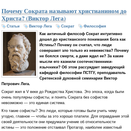
Почему Сократа называют христианином до
Христа? (Виктор Лега)
Статьи
Виктор Лега
Сократ
Философия
Как античный философ Сократ интуитивно
дошел до христианского понимания Бога как
Истины? Почему он считал, что люди
совершают зло только из невежества? Почему
не боялся смерти, а даже ждал ее? За какие
мысли его казнили соотечественники-
язычники? Об этом рассуждает заведующий
кафедрой философии ПСТГУ, преподаватель
Сретенской духовной семинарии Виктор
Петрович Лега.
Сократ жил в V веке до Рождества Христова. Это эпоха, когда были
очень популярны софисты, и понять Сократа без софистов
невозможно — это единая система.
Кто такие софисты? Это люди, которые готовы были учить чему
угодно, главное — чтобы за это хорошо платили. Для оправдания этой
своей деятельности они придумали учение об относительности
истины — это положение отстаивал Протагор, наиболее известный