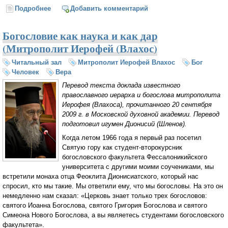
Подробнее
о Начало дня
Добавить комментарий
Богословие как наука и как дар
(Митрополит Иерофей (Влахос)
Читальный зал
Митрополит Иерофей Влахос
Бог
Человек
Вера
Перевод текста доклада известного
православного иерарха и богослова митрополита
Иерофея (Влахоса), прочитанного 20 сентября
2009 г. в Московской духовной академии. Перевод
подготовил игумен Дионисий (Шленов).
Когда летом 1966 года я первый раз посетил
Святую гору как студент-второкурсник
богословского факультета Фессалоникийского
университета с другими моими соучениками, мы
встретили монаха отца Феоклита Дионисиатского, который нас
спросил, кто мы такие. Мы ответили ему, что мы богословы. На это он
немедленно нам сказал: «Церковь знает только трех богословов:
святого Иоанна Богослова, святого Григория Богослова и святого
Симеона Нового Богослова, а вы являетесь студентами богословского
факультета».