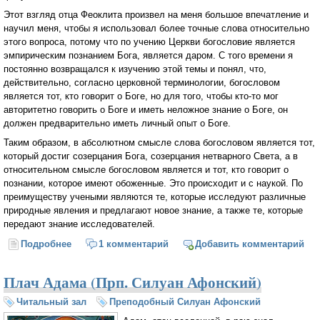
Этот взгляд отца Феоклита произвел на меня большое впечатление и
научил меня, чтобы я использовал более точные слова относительно
этого вопроса, потому что по учению Церкви богословие является
эмпирическим познанием Бога, является даром. С того времени я
постоянно возвращался к изучению этой темы и понял, что,
действительно, согласно церковной терминологии, богословом
является тот, кто говорит о Боге, но для того, чтобы кто-то мог
авторитетно говорить о Боге и иметь неложное знание о Боге, он
должен предварительно иметь личный опыт о Боге.
Таким образом, в абсолютном смысле слова богословом является тот,
который достиг созерцания Бога, созерцания нетварного Света, а в
относительном смысле богословом является и тот, кто говорит о
познании, которое имеют обоженные. Это происходит и с наукой. По
преимуществу учеными являются те, которые исследуют различные
природные явления и предлагают новое знание, а также те, которые
передают знание исследователей.
Подробнее
о Богословие как наука и как дар (Митрополит
1 комментарий
Добавить комментарий
Иерофей (Влахос)
Плач Адама (Прп. Силуан Афонский)
Читальный зал
Преподобный Силуан Афонский