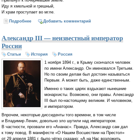
Прильнул к почерневшей земле.
Иду я хмельной и грешный,
И храм проступает во мгле.
Подробнее
о Суете
Добавить комментарий
Александр III — неизвестный император
России
Статьи
История
Россия
1 ноября 1894 г., в Крыму скончался человек
по имени Александр. Он именовался Третьим.
Но по своим делам был достоин называться
Первым. А может быть, даже единственным.
Именно о таких царях вздыхают нынешние
монархисты. Возможно, они правы. Александр
III был по-настоящему великим. И человеком,
и императором.
Впрочем, некоторые диссиденты того времени, в том числе
и Владимир Ленин, довольно зло шутили над императором.
В частности, прозвали его «Ананас». Правда, Александр сам дал
к тому повод. В манифесте «О Нашем Восшествии на Престол»
от 29 апреля 1881 г. было чётко сказано: «А на Нас возложить