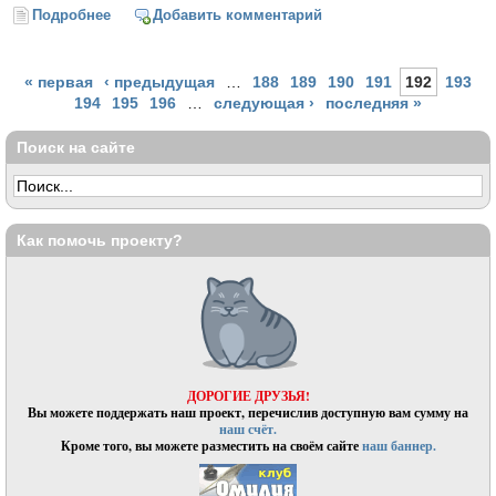
Подробнее
о Объявлены лауреаты национальной литературной
Добавить комментарий
премии «Ясная Поляна»
Страницы
« первая
‹ предыдущая
…
188
189
190
191
192
193
194
195
196
…
следующая ›
последняя »
Поиск на сайте
Как помочь проекту?
ДОРОГИЕ ДРУЗЬЯ!
Вы можете поддержать наш проект, перечислив доступную вам сумму на
наш счёт.
Кроме того, вы можете разместить на своём сайте
наш баннер.