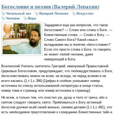
Богословие и поэзия (Валерий Лепахин)
Читальный зал
Валерий Лепахин
Искусство
Человек
Вера
Зададимся еще раз вопросом, что такое
богословие? — Слово или слова о Боге. —
Божественные слова. — Слово к Богу. —
Слово Самого Бога? Какой смысл
вкладываем мы в понятие «бого-словие»?
Если это просто слова о Боге, то говорить
их может любой человек, даже
неверующий в Бога.
Вселенский Учитель святитель Григорий, именуемый Православной
Церковью Богословом, предупреждает, что любомудрствовать о Боге,
богословствовать можно не всем, не всегда, не перед всяким и не
всего касаясь (1,т.1,с.386) [Цифры в скобках указывают номер
источника по списку использованной литературы в конце статьи,
номер тома и страницу или номер источника и страницу].
Не всем, а только тем, кто очистил ум, душу и тело от греха, ибо о
святом следует говорить свято. Приближаться к Богу истинный
богослов должен всей своей жизнью, своими делами (1,т.1,с.481), это
есть необходимое приуготовление к созерцанию Божественных тайн и