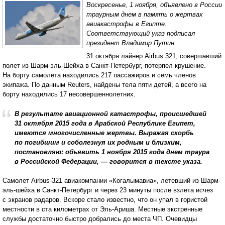
Воскресенье, 1 ноября, объявлено в России
траурным днем в память о жертвах
авиакастрофы в Египте.
Соответствующий указ подписал
президент Владимир Путин.
31 октября лайнер Airbus 321, совершавший
полет из Шарм-эль-Шейха в Санкт-Петербург, потерпел крушение.
На борту самолета находились 217 пассажиров и семь членов
экипажа. По данным Reuters, найдены тела пяти детей, а всего на
борту находились 17 несовершеннолетних.
В результате авиационной катастрофы, происшедшей
31 октября 2015 года в Арабской Республике Египет,
имеются многочисленные жертвы. Выражая скорбь
по погибшим и соболезнуя их родным и близким,
постановляю: объявить 1 ноября 2015 года днем траура
в Российской Федерации, — говорится в тексте указа.
Самолет Airbus-321 авиакомпании «Когалымавиа», летевший из Шарм-
эль-шейха в Санкт-Петербург и через 23 минуты после взлета исчез
с экранов радаров. Вскоре стало известно, что он упал в гористой
местности в ста километрах от Эль-Ариша. Местные экстренные
службы достаточно быстро добрались до места ЧП. Очевидцы