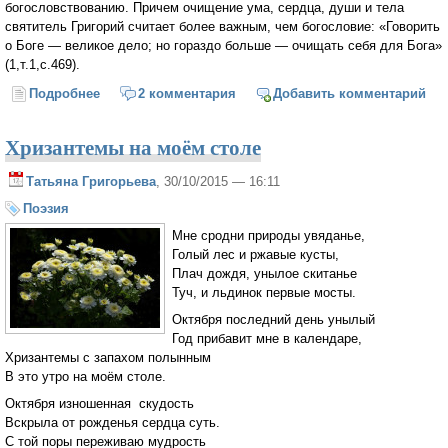
богословствованию. Причем очищение ума, сердца, души и тела
святитель Григорий считает более важным, чем богословие: «Говорить
о Боге — великое дело; но гораздо больше — очищать себя для Бога»
(1,т.1,с.469).
Подробнее
о Богословие и поэзия (Валерий Лепахин)
2 комментария
Добавить комментарий
Хризантемы на моём столе
Татьяна Григорьева
, 30/10/2015 — 16:11
Поэзия
Мне сродни природы увяданье,
Голый лес и ржавые кусты,
Плач дождя, унылое скитанье
Туч, и льдинок первые мосты.
Октября последний день унылый
Год прибавит мне в календаре,
Хризантемы с запахом полынным
В это утро на моём столе.
Октября изношенная скудость
Вскрыла от рожденья сердца суть.
С той поры переживаю мудрость