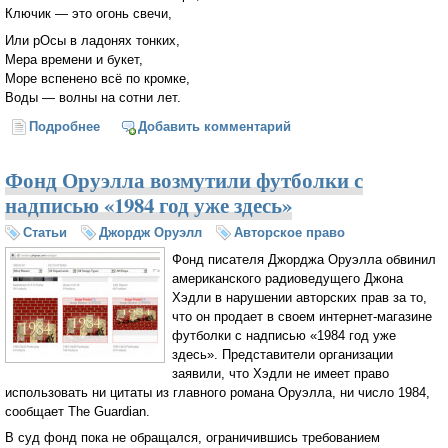
Ключик — это огонь свечи,
Или рОсы в ладонях тонких,
Мера времени и букет,
Море вспенено всё по кромке,
Воды — волны на сотни лет.
Подробнее
о Я нашла на дороге ключик...
Добавить комментарий
Фонд Оруэлла возмутили футболки с
надписью «1984 год уже здесь»
Статьи
Джордж Оруэлл
Авторское право
Фонд писателя Джорджа Оруэлла обвинил
американского радиоведущего Джона
Хэдли в нарушении авторских прав за то,
что он продает в своем интернет-магазине
футболки с надписью «1984 год уже
здесь». Представители организации
заявили, что Хэдли не имеет право
использовать ни цитаты из главного романа Оруэлла, ни число 1984,
сообщает The Guardian.
В суд фонд пока не обращался, ограничившись требованием