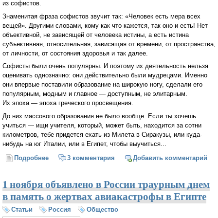
из софистов.
Знаменитая фраза софистов звучит так: «Человек есть мера всех
вещей». Другими словами, кому как что кажется, так оно и есть! Нет
объективной, не зависящей от человека истины, а есть истина
субъективная, относительная, зависящая от времени, от пространства,
от личности, от состояния здоровья и так далее.
Софисты были очень популярны. И поэтому их деятельность нельзя
оценивать однозначно: они действительно были мудрецами. Именно
они впервые поставили образование на широкую ногу, сделали его
популярным, модным и главное — доступным, не элитарным.
Их эпоха — эпоха греческого просвещения.
До них массового образования не было вообще. Если ты хочешь
учиться — ищи учителя, который, может быть, находится за сотни
километров, тебе придется ехать из Милета в Сиракузы, или куда-
нибудь на юг Италии, или в Египет, чтобы выучиться...
Подробнее
о Почему Сократа называют христианином до
3 комментария
Добавить комментарий
Христа? (Виктор Лега)
1 ноября объявлено в России траурным днем
в память о жертвах авиакастрофы в Египте
Статьи
Россия
Общество