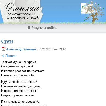
Перейти к основному содержанию
Омилия
Международный
литературный клуб
☰ Разделы сайта
Суете
Александр Конопля
, 01/11/2015 — 23:10
Поэзия
Тоскует душа без храма.
Сердечко тоскует моё.
И каплет рассвет по граммам,
И месяц тихонько поёт.
Иду, мечтой окрылённый,
В никем не открытую даль.
И ветер, словно телёнок,
Бодает тумана печаль.
Поник камыш обгоревший,