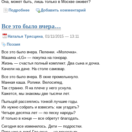
Она, может быть, лишь только в Москве оживет?
Подробнее
о Зарыться в Москву, в сугробы, в Кремлевские
Добавить комментарий
башни…
Все это было вчера…
Наталья Трясцина
, 01/11/2015 — 13:11
Поэзия
Все это было вчера. Пеленки. «Молочка».
Машина «LG» — покупка на гонорар.
Жизнь — счастья полный комплект. Два сына и дочка.
Качели на даче. На столе самовар.
Все это было вчера. В окне промелькнуло.
Манная каша. Ролики. Велосипед.
Так странно. Я на плече у него уснула.
Кажется, мы знакомы две тысячи лет.
Пыльцой рассеялись тонкой лучшие годы.
Их нужно собрать и взвесить: как угадать?
Четыре десятка лет — по песку народы?
И только в конце — все обретут благодать.
Сегодня все изменилось. Дети — подростки.
Пора уже в дом! Где окна — на монастырь.