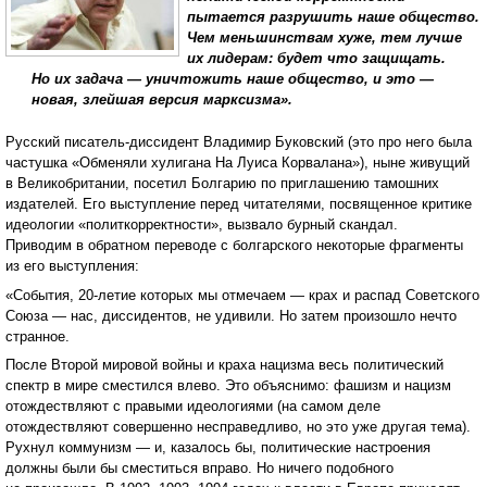
пытается разрушить наше общество.
Чем меньшинствам хуже, тем лучше
их лидерам: будет что защищать.
Но их задача — уничтожить наше общество, и это —
новая, злейшая версия марксизма».
Русский писатель-диссидент Владимир Буковский (это про него была
частушка «Обменяли хулигана На Луиса Корвалана»), ныне живущий
в Великобритании, посетил Болгарию по приглашению тамошних
издателей. Его выступление перед читателями, посвященное критике
идеологии «политкорректности», вызвало бурный скандал.
Приводим в обратном переводе с болгарского некоторые фрагменты
из его выступления:
«События, 20-летие которых мы отмечаем — крах и распад Советского
Союза — нас, диссидентов, не удивили. Но затем произошло нечто
странное.
После Второй мировой войны и краха нацизма весь политический
спектр в мире сместился влево. Это объяснимо: фашизм и нацизм
отождествляют с правыми идеологиями (на самом деле
отождествляют совершенно несправедливо, но это уже другая тема).
Рухнул коммунизм — и, казалось бы, политические настроения
должны были бы сместиться вправо. Но ничего подобного