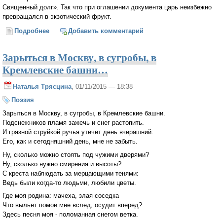
Священный долг». Так что при оглашении документа царь неизбежно
превращался в экзотический фрукт.
Подробнее
о Александр III — неизвестный император России
Добавить комментарий
Зарыться в Москву, в сугробы, в
Кремлевские башни…
Наталья Трясцина
, 01/11/2015 — 18:38
Поэзия
Зарыться в Москву, в сугробы, в Кремлевские башни.
Подснежников пламя зажечь и снег растопить.
И грязной струйкой ручья утечет день вчерашний:
Его, как и сегодняшний день, мне не забыть.
Ну, сколько можно стоять под чужими дверями?
Ну, сколько нужно смирения и высоты?
С креста наблюдать за мерцающими тенями:
Ведь были когда-то людьми, любили цветы.
Где моя родина: мачеха, злая соседка
Что выльет помои мне вслед, осудит вперед?
Здесь песня моя - поломанная снегом ветка.