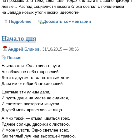
не произошло. В 1992, 1993, 1994 годах к власти в Европе приходят
левые... Распад социалистического блока совпал с появлением
на Западе новых утопических идеологий.
Подробнее
о Владимир Буковский: Чем меньшинствам хуже,
Добавить комментарий
тем лучше их лидерам — будет что защищать
Начало дня
Андрей Блинов
, 31/10/2015 — 08:56
Поэзия
Начало дня. Счастливого пути
Безоблачное небо откровений!
Лети к другим, к талантливым лети,
Дари им октябри благословений.
Цветные эти улицы дари,
И пусть душе на месте не сидится,
И светятся восторгом изнутри
Друзей моих приветливые лица.
А мир такой — отмалчиваться грех.
Рдяное солнце, дворики с листвою,
И море чувств. Одно светлее всех,
Как тёплый луч над высохшей травою.