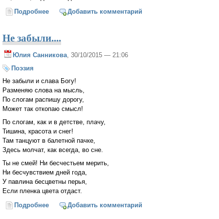
Подробнее
о Плач Адама (Прп. Силуан Афонский)
Добавить комментарий
Не забыли....
Юлия Санникова
, 30/10/2015 — 21:06
Поэзия
Не забыли и слава Богу!
Разменяю слова на мысль,
По слогам распишу дорогу,
Может так откопаю смысл!
По слогам, как и в детстве, плачу,
Тишина, красота и снег!
Там танцуют в балетной пачке,
Здесь молчат, как всегда, во сне.
Ты не смей! Ни бесчестьем мерить,
Ни бесчувствием дней года,
У павлина бесцветны перья,
Если пленка цвета отдаст.
Подробнее
о Не забыли....
Добавить комментарий