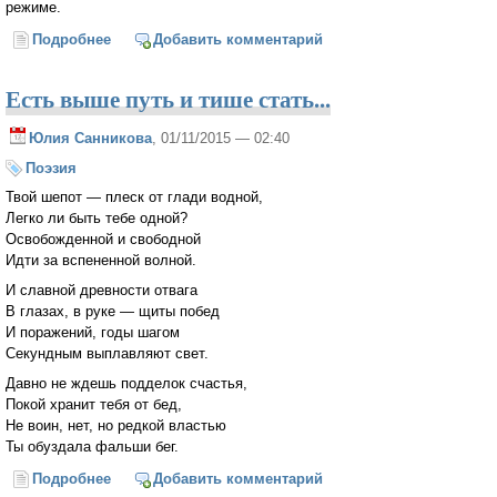
режиме.
Подробнее
о Алексей Чалый о главных проблемах Крыма и
Добавить комментарий
Севастополя
Есть выше путь и тише стать...
Юлия Санникова
, 01/11/2015 — 02:40
Поэзия
Твой шепот — плеск от глади водной,
Легко ли быть тебе одной?
Освобожденной и свободной
Идти за вспененной волной.
И славной древности отвага
В глазах, в руке — щиты побед
И поражений, годы шагом
Секундным выплавляют свет.
Давно не ждешь подделок счастья,
Покой хранит тебя от бед,
Не воин, нет, но редкой властью
Ты обуздала фальши бег.
Подробнее
о Есть выше путь и тише стать...
Добавить комментарий