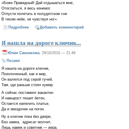
«Боже Праведный! Дай отдышаться мне,
Отоспаться, я весь изнемог.
Отпусти полетать в полудетском сне
В тихом небе, не чувствуя ног».
Подробнее
о Коротка ночь, как счастье бумажное
Добавить комментарий
Я нашла на дороге ключик...
Юлия Санникова
, 29/10/2015 — 21:49
Поэзия
Я нашла на дороге ключик,
Позолоченный, как и мир,
Он валялся под серой тучей,
Там, где раньше стоял кумир.
А сейчас постамент вакантен
И навырост пошит бетон,
Остается напялить платье,
Да и звездочек на погон.
Ну а ключик пока без двери,
Без замка, адресат молчит,
Лишь намек и советник — вера,