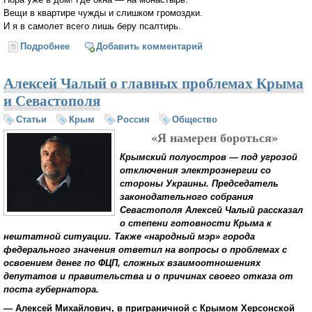
Вещи в квартире чужды и слишком громоздки.
И я в самолет всего лишь беру псалтирь.
Подробнее
о Все это было вчера…
Добавить комментарий
Алексей Чалый о главных проблемах Крыма
и Севастополя
Статьи
Крым
Россия
Общество
«Я намерен бороться»
Крымский полуостров — под угрозой
отключения электроэнергии со
стороны Украины. Председатель
законодательного собрания
Севастополя Алексей Чалый рассказал
о степени готовности Крыма к
нештатной ситуации. Также «народный мэр» города
федерального значения ответил на вопросы о проблемах с
освоением денег по ФЦП, сложных взаимоотношениях
депутатов и правительства и о причинах своего отказа от
поста губернатора.
— Алексей Михайлович, в приграничной с Крымом Херсонской