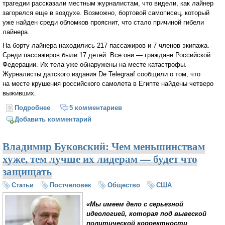
трагедии рассказали местным журналистам, что видели, как лайнер
загорелся еще в воздухе. Возможно, бортовой самописец, который
уже найден среди обломков прояснит, что стало причиной гибели
лайнера.
На борту лайнера находились 217 пассажиров и 7 членов экипажа.
Среди пассажиров были 17 детей. Все они — граждане Российской
Федерации. Их тела уже обнаружены на месте катастрофы.
Журналисты датского издания De Telegraaf сообщили о том, что
на месте крушения российского самолета в Египте найдены четверо
выживших.
Подробнее
о 1 ноября объявлено в России траурным днем в
5 комментариев
память о жертвах авиакастрофы в Египте
Добавить комментарий
Владимир Буковский: Чем меньшинствам
хуже, тем лучше их лидерам — будет что
защищать
Статьи
Постчеловек
Общество
США
«Мы имеем дело с серьезной
идеологией, которая под вывеской
политической корректности