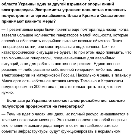
области Украины одну за другой взрывают опоры линий
электропередач. Экстремисты угрожают полностью отключить
полуостров от энергоснабжения. Власти Крыма и Севастополя
принимают какие-то меры?
— Превентивные меры были приняты еще полтора года назад, когда
завезли большое количество генераторов малой мощности, которые
способны обеспечить аварийное питание важных объектов. Таких
генераторов сотни, они смонтированы и подключены. Так что
катастрофической ситуации не будет. Но при этом надо понимать, что
это мобильные генераторы, предназначенные для аварийных
ситуаций, а не для работы в постоянном режиме. Единственное
решение — либо развитие собственной генерации, либо поставка
электроэнергии из материковой России. Насколько я знаю, в планах у
Минэнерго есть кабельная вставка между Таманью и Керченским
полуостровом на 300 мегаватт, но это только треть того, что нам
нужно.
— Если завтра Украина отключает электроснабжение, сколько
полуостров продержится на генераторах?
— Речь не идет о часах или днях, их полный ресурс изнашивается в
течение нескольких месяцев. Это точно повлечет за собой веерные
отключения и всякого рода неприятности, но наиболее важные
объекты инфраструктуры будут функционировать в нормальном