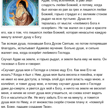
Адам, отец вселенной, в раю знал
сладость любви Божией, и потому, когда
был изгнан из рая за грех и лишился любви
Божией, горько страдал и с великим стоном
рыдал на всю пустыню. Душа его
терзалась от мысли: «любимого Бога я
оскорбил». Не так жалел он о рае и красоте
его, как о том, что лишился любви Божией, которая ненасытно каждую
минуту влечет душу к Богу.
Так всякая душа, познавшая Бога Духом Святым, но потом потерявшая
благодать, испытывает Адамово мучение. Больно душе, и сильно
жалеет она, когда оскорбит любимого Господа.
Скучал Адам на земле, и горько рыдал, и земля была ему не мила. Он
тосковал о Боге и говорил:
«Скучает душа моя о Господе и слезно ищу Его. Как мне Его не
искать? Когда я был с Ним, душа моя была весела и покойна, и враг
не имел ко мне доступа; а теперь злой дух взял власть надо мною, и
колеблет, и томит душу мою, и потому скучает душа моя о Господе
даже до-смерти, и рвется дух мой к Богу, и ничто на земле не веселит
меня, и ничем не хочет душа моя утешиться, но снова хочет видеть
Его и насытиться Им. Не могу забыть Его ни на минуту, и томится
душа моя по Нему, и от множества скорби стоном плачу я: «помилуй
мя, Боже, падшее создание Твое».