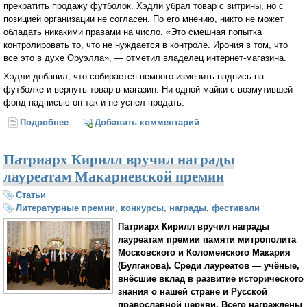
прекратить продажу футболок. Хэдли убрал товар с витрины, но с
позицией организации не согласен. По его мнению, никто не может
обладать никакими правами на число. «Это смешная попытка
контролировать то, что не нуждается в контроле. Ирония в том, что
все это в духе Оруэлла», — отметил владелец интернет-магазина.
Хэдли добавил, что собирается немного изменить надпись на
футболке и вернуть товар в магазин. Ни одной майки с возмутившей
фонд надписью он так и не успел продать.
Подробнее
о Фонд Оруэлла возмутили футболки с надписью
Добавить комментарий
«1984 год уже здесь»
Патриарх Кирилл вручил награды
лауреатам Макариевской премии
Статьи
Литературные премии, конкурсы, награды, фестивали
Патриарх Кирилл вручил награды
лауреатам премии памяти митрополита
Московского и Коломенского Макария
(Булгакова). Среди лауреатов — учёные,
внёсшие вклад в развитие исторического
знания о нашей стране и Русской
православной церкви. Всего награждены