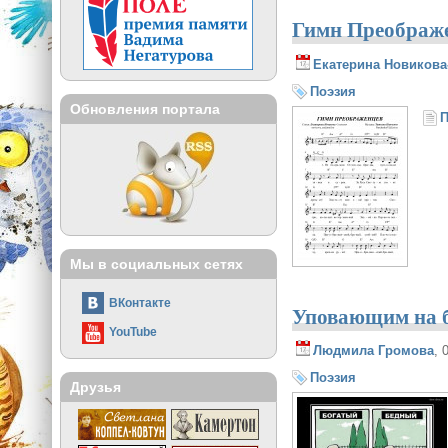
Гимн Преображ
Екатерина Новикова
Поэзия
Обновления портала
П
Мы в социальных сетях
ВКонтакте
Уповающим на б
YouTube
Людмила Громова
, 
Поэзия
Друзья