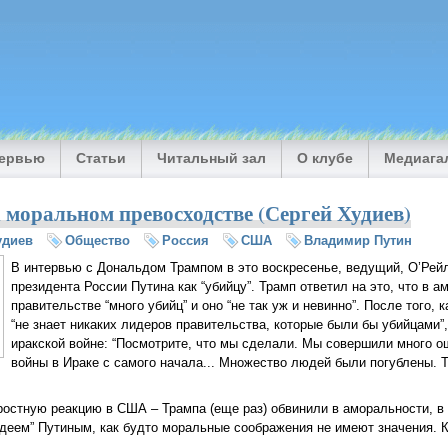
тервью
Статьи
Читальный зал
О клубе
Медиага
 моральном превосходстве (Сергей Худиев)
удиев
Общество
Россия
США
Владимир Путин
В интервью с Дональдом Трампом в это воскресенье, ведущий, О’Рей
президента России Путина как “убийцу”. Трамп ответил на это, что в 
правительстве “много убийц” и оно “не так уж и невинно”. После того, к
“не знает никаких лидеров правительства, которые были бы убийцами”
иракской войне: “Посмотрите, что мы сделали. Мы совершили много о
войны в Ираке с самого начала... Множество людей были погублены. Т
остную реакцию в США – Трампа (еще раз) обвинили в аморальности, в т
одеем” Путиным, как будто моральные соображения не имеют значения. К