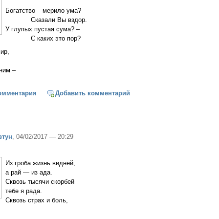
Богатство – мерило ума? –
Сказали Вы вздор.
У глупых пустая сума? –
С каких это пор?
ир,
ним –
щим на богатство
омментария
Добавить комментарий
втун
, 04/02/2017 — 20:29
Из гроба жизнь видней,
а рай — из ада.
Сквозь тысячи скорбей
тебе я рада.
Сквозь страх и боль,