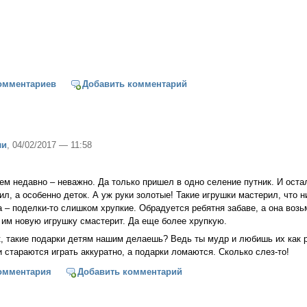
омментариев
Добавить комментарий
ли
, 04/02/2017 — 11:58
ем недавно – неважно. Да только пришел в одно селение путник. И ост
л, а особенно деток. А уж руки золотые! Такие игрушки мастерил, что н
 – поделки-то слишком хрупкие. Обрадуется ребятня забаве, а она возьм
 им новую игрушку смастерит. Да еще более хрупкую.
к, такие подарки детям нашим делаешь? Ведь ты мудр и любишь их как 
и стараются играть аккуратно, а подарки ломаются. Сколько слез-то!
 любовь
омментария
Добавить комментарий