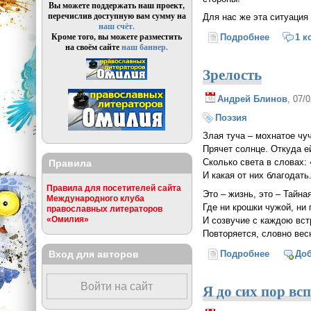
Вы можете поддержать наш проект,
перечислив доступную вам сумму на
Для нас же эта ситуация
наш счёт.
Кроме того, вы можете разместить
Подробнее
о Об уби
1 к
на своём сайте
наш баннер.
Зрелость
Андрей Блинов
, 07/
Поэзия
Злая туча – мохнатое чу
Прячет солнце. Откуда е
Сколько света в словах:
Правила
И какая от них благодать
Правила для посетителей сайта
Это – жизнь, это – Тайна
Международного клуба
Где ни крошки чужой, ни 
православных литераторов
«Омилия»
И созвучие с каждою вс
Повторяется, словно вес
Вход для авторов
Подробнее
о Зрелос
До
Я до сих пор вс
Войти на сайт