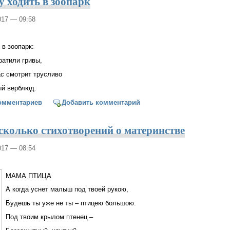
у ходить в зоопарк
2017 — 09:58
 в зоопарк:
ратили гривы,
с смотрит трусливо
ый верблюд.
ше не буду ходить в зоопарк
омментариев
Добавить комментарий
сколько стихотворений о материнстве
2017 — 08:54
МАМА ПТИЦА
А когда уснет малыш под твоей рукою,
Будешь ты уже не ты – птицею большою.
Под твоим крылом птенец –