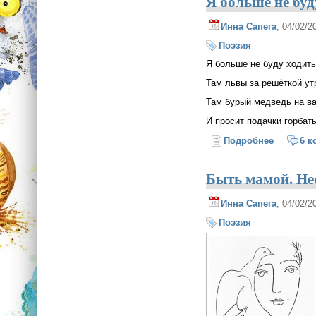
Я больше не буд
Инна Сапега
, 04/02/
Поэзия
Я больше не буду ходить
Там львы за решёткой ут
Там бурый медведь на ва
И просит подачки горбат
Подробнее
о Я боль
6 к
Быть мамой. Не
Инна Сапега
, 04/02/
Поэзия