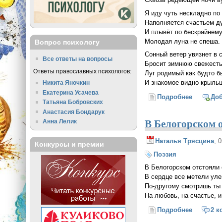
Я иду чуть нескладно по 
Наполняется счастьем д
И плывёт по бескрайнему
Молодая луна не спеша.
Вопрос психологу
Сонный ветер увязнет в с
Все ответы на вопросы
Бросит зимнюю свежесть
Ответы православных психологов:
Луг родимый как будто б
И знакомое видно крыльц
Никита Яночкин
Екатерина Усачева
Подробнее
о Чуть з
До
Татьяна Бобровских
Анастасия Бондарук
В Белогорском 
Анна Лелик
Наталья Трясцина
, 
Конкурсы и премии
Поэзия
В Белогорском отстояли
В сердце все метели ул
По-другому смотришь ты
На любовь, на счастье, 
Подробнее
о В Бело
2 к