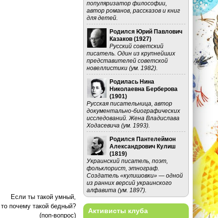
популяризатор философии,
автор романов, рассказов и книг
для детей.
Родился Юрий Павлович
Казаков (
1927
)
Русский советский
писатель. Один из крупнейших
представителей советской
новеллистики (ум. 1982).
Родилась Нина
Николаевна Берберова
(
1901
)
Русская писательница, автор
документально-биографических
исследований. Жена Владислава
Ходасевича (ум. 1993).
Родился Пантелеймон
Александрович Кулиш
(
1819
)
Украинский писатель, поэт,
фольклорист, этнограф.
Создатель «кулишовки» — одной
из ранних версий украинского
алфавита (ум. 1897).
Если ты такой умный,
то почему такой бедный?
Активисты клуба
(поп-вопрос)