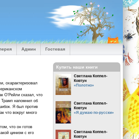
лерея
Админ
Гостевая
Купить наши книги
Светлана Коппел-
Ковтун
ли, охарактеризовал
«Полотно»
американском
ак О’Рейли сказал, что
, Трамп напомнил об
Светлана Коппел-
шибок. Я был против
Ковтун
ак что вокруг много
«Я думаю по-русски»
ом, что он готов
Светлана Коппел-
акой цинизм с его
Ковтун