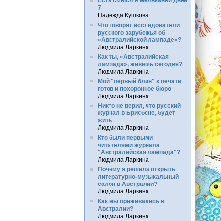
Есть смысл в мельканьи дней
7
Надежда Кушкова
Что говорят исследователи
русского зарубежья об
«Австралийской лампаде»?
Людмила Ларкина
Как ты, «Австралийская
лампада», живешь сегодня?
Людмила Ларкина
Мой "первый блин" к печати
готов и похоронное бюро
Людмила Ларкина
Никто не верил, что русский
журнал в Брисбене, будет
жить
Людмила Ларкина
Кто были первыми
читателями журнала
"Австралийская лампада"?
Людмила Ларкина
Почему я решила открыть
литературно-музыкальный
салон в Австралии?
Людмила Ларкина
Как мы приживались в
Австралии?
Людмила Ларкина