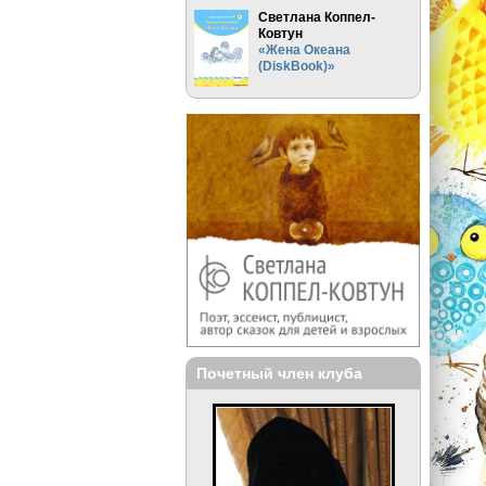
Светлана Коппел-
Ковтун
«Жена Океана
(DiskBook)»
Почетный член клуба