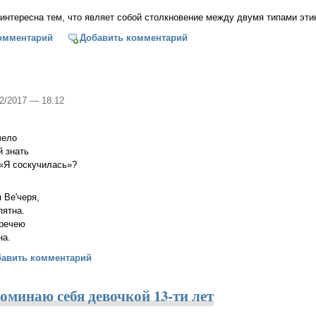
 интересна тем, что являет собой столкновение между двумя типами эти
йцах и их моральном превосходстве (Сергей Худиев)
омментарий
Добавить комментарий
02/2017 — 18:12
чело
й знать
 «Я соскучилась»?
.
я Ве'черя,
пятна.
тречею
на.
ть
бавить комментарий
поминаю себя девочкой 13-ти лет