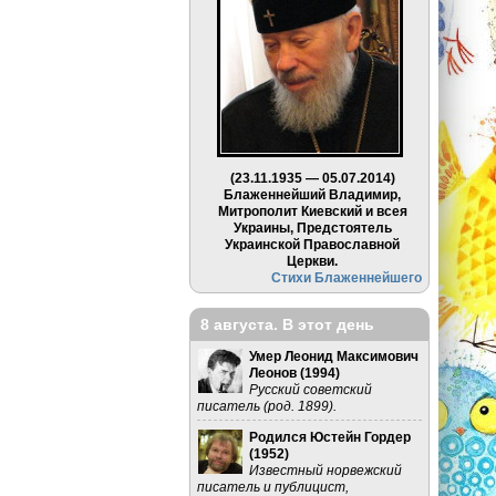
(23.11.1935 — 05.07.2014)
Блаженнейший Владимир,
Митрополит Киевский и всея
Украины, Предстоятель
Украинской Православной
Церкви.
Стихи Блаженнейшего
8 августа. В этот день
Умер Леонид Максимович
Леонов (
1994
)
Русский советский
писатель (род. 1899).
Родился Юстейн Гордер
(
1952
)
Известный норвежский
писатель и публицист,