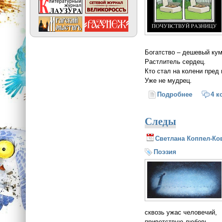
Богатство – дешевый кум
Растлитель сердец.
Кто стал на колени пред 
Уже не мудрец.
Подробнее
о Уповаю
4 к
Следы
Светлана Коппел-Ко
Поэзия
сквозь ужас человечий,
приветствую любовь