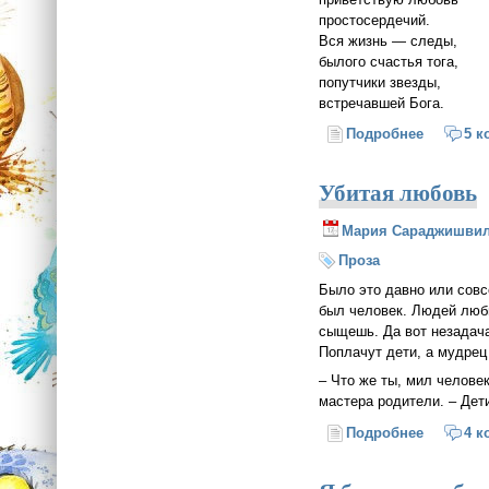
простосердечий.
Вся жизнь — следы,
былого счастья тога,
попутчики звезды,
встречавшей Бога.
Подробнее
о Следы
5 к
Убитая любовь
Мария Сараджишви
Проза
Было это давно или совс
был человек. Людей люби
сыщешь. Да вот незадача
Поплачут дети, а мудрец
– Что же ты, мил челове
мастера родители. – Дет
Подробнее
о Убитая
4 к