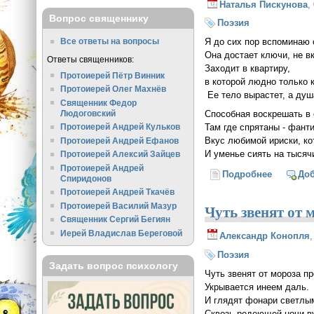
Наталья Пискунова
,
Вопрос священнику
Поэзия
Я до сих пор вспоминаю с
Все ответы на вопросы
Она достает ключи, не в
Ответы священников:
Заходит в квартиру,
Протоиерей Пётр Винник
в которой людно только 
Протоиерей Олег Махнёв
Ее тело вырастет, а душ
Священник Федор
Людоговский
Способная воскрешать в 
Там где спрятаны - фанти
Протоиерей Андрей Кульков
Вкус любимой ириски, ко
Протоиерей Андрей Ефанов
И уменье сиять на тысяч
Протоиерей Алексий Зайцев
Протоиерей Андрей
Подробнее
о Я до с
До
Спиридонов
Протоиерей Андрей Ткачёв
Чуть звенят от 
Протоиерей Василий Мазур
Священник Сергий Бегиян
Иерей Владислав Береговой
Александр Конопля
Поэзия
Задать вопрос психологу
Чуть звенят от мороза п
Укрывается инеем даль.
И глядят фонари светлы
Сквозь редеющей ночи в