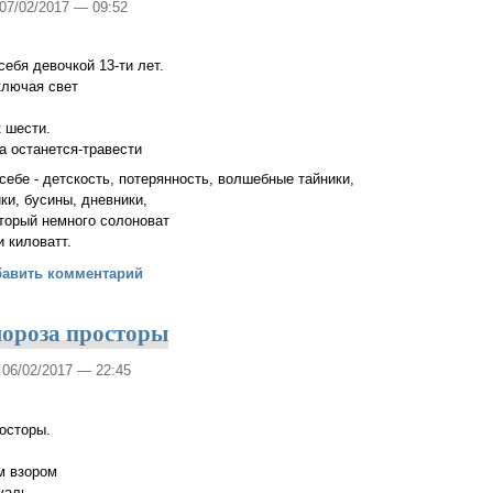
 07/02/2017 — 09:52
ебя девочкой 13-ти лет.
ключая свет
к шести.
а останется-травести
себе - детскость, потерянность, волшебные тайники,
ки, бусины, дневники,
торый немного солоноват
и киловатт.
их пор вспоминаю себя девочкой 13-ти лет
бавить комментарий
мороза просторы
, 06/02/2017 — 22:45
росторы.
м взором
уаль.