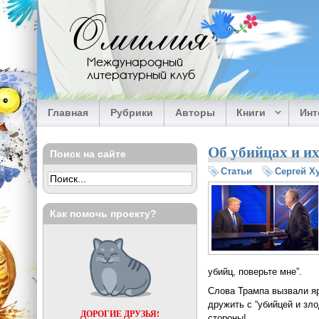
Перейти к основному содержанию
Омилия
Международный
литературный клуб
Главная
Рубрики
Авторы
Книги
Ин
Об убийцах и их
Поиск на сайте
Статьи
Сергей Х
Как помочь проекту?
убийц, поверьте мне”.
Слова Трампа вызвали яр
дружить с “убийцей и зл
ДОРОГИЕ ДРУЗЬЯ!
стороны!