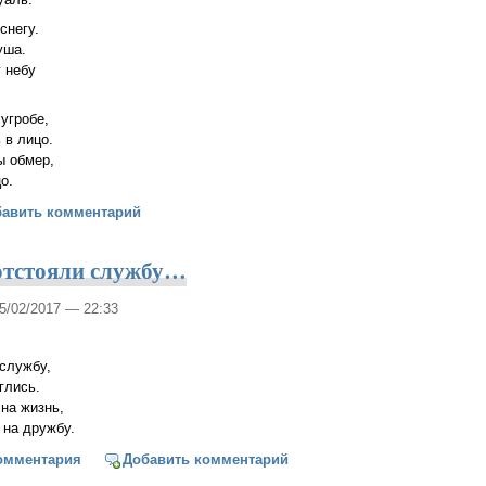
снегу.
уша.
 небу
угробе,
 в лицо.
ы обмер,
о.
венят от мороза просторы
бавить комментарий
отстояли службу…
05/02/2017 — 22:33
 службу,
еглись.
 на жизнь,
и на дружбу.
горском отстояли службу…
омментария
Добавить комментарий