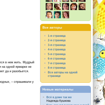
Все авторы
1-я страница
2-я страница
3-я страница
4-я страница
5-я страница
6-я страница
ался в нем жить. Мудрый
7-я страница
и на одной ярмарке не
8-я страница
ет да и разобьется.
Все авторы на одной
странице
родных, – спрашивали у
Новые материалы
Всё в доме так же
Надежда Кушкова