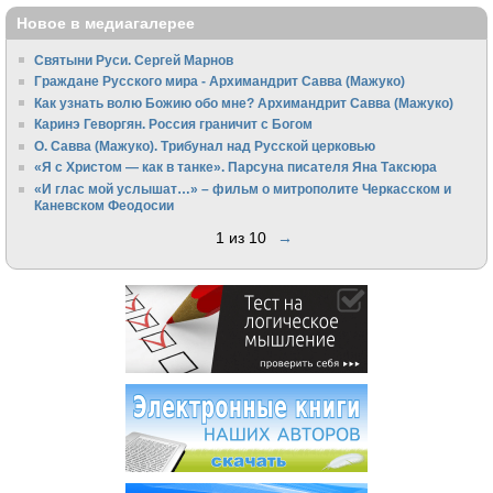
Новое в медиагалерее
Святыни Руси. Сергей Марнов
Граждане Русского мира - Архимандрит Савва (Мажуко)
Как узнать волю Божию обо мне? Архимандрит Савва (Мажуко)
Каринэ Геворгян. Россия граничит с Богом
О. Савва (Мажуко). Трибунал над Русской церковью
«Я с Христом — как в танке». Парсуна писателя Яна Таксюра
«И глас мой услышат…» – фильм о митрополите Черкасском и
Каневском Феодосии
1 из 10
→