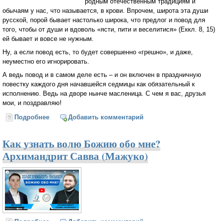
родным отечественным традициям и
обычаям у нас, что называется, в крови. Впрочем, широта эта души
русской, порой бывает настолько широка, что предлог и повод для
того, чтобы от души и вдоволь «ясти, пити и веселитися» (Еккл. 8, 15)
ей бывает и вовсе не нужным.
Ну, а если повод есть, то будет совершенно «грешно», и даже,
неуместно его игнорировать.
А ведь повод и в самом деле есть – и он включен в праздничную
повестку каждого дня начавшейся седмицы как обязательный к
исполнению. Ведь на дворе нынче масленица. С чем я вас, друзья
мои, и поздравляю!
Подробнее
о Готовьтесь к Великому посту — редька и хрен, да
Добавить комментарий
книга Ефрем
Как узнать волю Божию обо мне?
Архимандрит Савва (Мажуко)