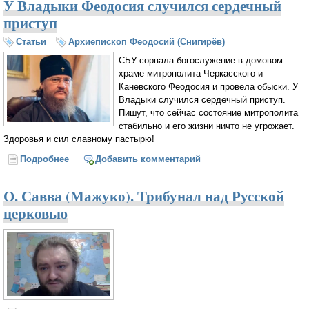
У Владыки Феодосия случился сердечный
приступ
Статьи
Архиепископ Феодосий (Снигирёв)
СБУ сорвала богослужение в домовом
храме митрополита Черкасского и
Каневского Феодосия и провела обыски. У
Владыки случился сердечный приступ.
Пишут, что сейчас состояние митрополита
стабильно и его жизни ничто не угрожает.
Здоровья и сил славному пастырю!
Подробнее
о У Владыки Феодосия случился сердечный
Добавить комментарий
приступ
О. Савва (Мажуко). Трибунал над Русской
церковью