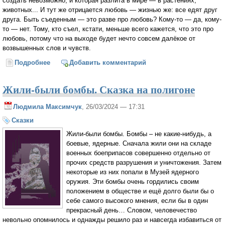
создать невозможно, и которая разлита в мире — в растениях,
животных... И тут же отрицается любовь — жизнью же: все едят друг
друга. Быть съеденным — это разве про любовь? Кому-то — да, кому-
то — нет. Тому, кто съел, кстати, меньше всего кажется, что это про
любовь, потому что на выходе будет нечто совсем далёкое от
возвышенных слов и чувств.
Подробнее
о Вглядываясь в жизнь...
Добавить комментарий
Жили-были бомбы. Сказка на полигоне
Людмила Максимчук
, 26/03/2024 — 17:31
Сказки
Жили-были бомбы. Бомбы – не какие-нибудь, а
боевые, ядерные. Сначала жили они на складе
военных боеприпасов совершенно отдельно от
прочих средств разрушения и уничтожения. Затем
некоторые из них попали в Музей ядерного
оружия. Эти бомбы очень гордились своим
положением в обществе и ещё долго были бы о
себе самого высокого мнения, если бы в один
прекрасный день… Словом, человечество
невольно опомнилось и однажды решило раз и навсегда избавиться от