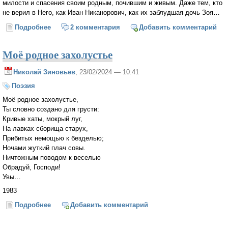
милости и спасения своим родным, почившим и живым. Даже тем, кто
не верил в Него, как Иван Никанорович, как их заблудшая дочь Зоя…
Подробнее
о Как профессор отца себе искал (продолжение)
2 комментария
Добавить комментарий
Моё родное захолустье
Николай Зиновьев
, 23/02/2024 — 10:41
Поэзия
Моё родное захолустье,
Ты словно создано для грусти:
Кривые хаты, мокрый луг,
На лавках сборища старух,
Прибитых немощью к безделью;
Ночами жуткий плач совы.
Ничтожным поводом к веселью
Обрадуй, Господи!
Увы…
1983
Подробнее
о Моё родное захолустье
Добавить комментарий