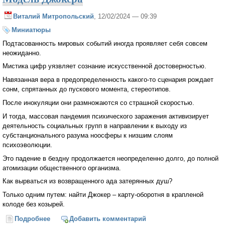
Виталий Митропольский
, 12/02/2024 — 09:39
Миниатюры
Подтасованность мировых событий иногда проявляет себя совсем
неожиданно.
Мистика цифр уязвляет сознание искусственной достоверностью.
Навязанная вера в предопределенность какого-то сценария рождает
сонм, спрятанных до пускового момента, стереотипов.
После инокуляции они размножаются со страшной скоростью.
И тогда, массовая пандемия психического заражения активизирует
деятельность социальных групп в направлении к выходу из
субстанционального разума ноосферы к низшим слоям
психоэволюции.
Это падение в бездну продолжается неопределенно долго, до полной
атомизации общественного организма.
Как вырваться из возвращенного ада затерянных душ?
Только одним путем: найти Джокер – карту-оборотня в крапленой
колоде без козырей.
Подробнее
о Модель Джокера
Добавить комментарий