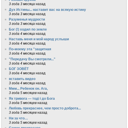
3 года 3 месяца
назад
Дух Истины... наставит вас на всякую истину
3 года 3 месяца
назад
Разуменья мудрости
3 года 3 месяца
назад
Бог (!) ходил по земле
3 года 4 месяца
назад
Наставь меня и мой народ услыши
3 года 4 месяца
назад
По-моему эта "защитная
3 года 4 месяца
назад
"Передачу Вы смотрели..."
3 года 4 месяца
назад
БОГ ЗОВЁТ
3 года 4 месяца
назад
вставить видео
3 года 4 месяца
назад
Ммм... Ребенок он. Ага,
3 года 5 месяцев
назад
Як тривога — тоді і до Бога
3 года 5 месяцев
назад
Любовь прекраснее, чем просто доброта...
3 года 5 месяцев
назад
Ни за что…
3 года 5 месяцев
назад
Самое прекрасное...