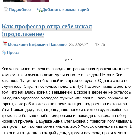
Подробнее
о Каринэ Геворгян. Россия граничит с Богом
Добавить комментарий
Как профессор отца себе искал
(продолжение)
Монахиня Евфимия Пащенко
, 23/02/2024 — 12:26
Проза
* * *
Как успокаивается речная заводь, потревоженная брошенным в нее
камнем, так и жизнь в доме Булыгиных, с отъездом Петра и Зои,
казалось бы, должна была войти в прежнее русло. Однако этого не
случилось. Спустя несколько недель в Чуб-Наволок пришла весть о
том, что началась война с Германией. Вскоре в деревне не осталось
ни одного здорового молодого мужика или парня – всех забрали на
фронт, а их работа легла на плечи женщин, подростков и стариков.
Увы, Вовкин дедушка, еще недавно легко и охотно трудившийся за
троих, все больше слабел здоровьем и, приходя с завода на обед,
норовил прилечь. Бабушка Анна Степановна с тревогой поглядывала
на мужа… но чем она могла помочь ему? Только молиться за него. А
это она и так делала каждый день, утром и вечером, прося у Бога