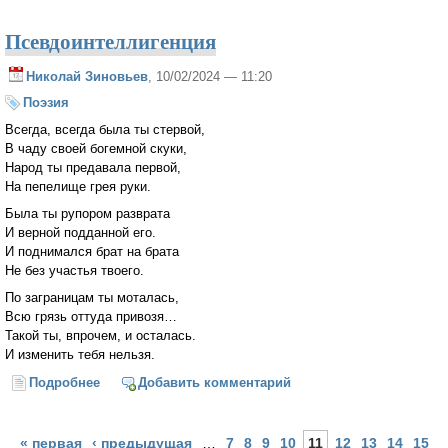
Псевдоинтеллигенция
Николай Зиновьев
, 10/02/2024 — 11:20
Поэзия
Всегда, всегда была ты стервой,
В чаду своей богемной скуки,
Народ ты предавала первой,
На пепелище грея руки.
Была ты рупором разврата
И верной подданной его.
И поднимался брат на брата
Не без участья твоего.
По заграницам ты моталась,
Всю грязь оттуда привозя…
Такой ты, впрочем, и осталась.
И изменить тебя нельзя.
Подробнее
о Псевдоинтеллигенция
Добавить комментарий
Страницы
« первая
‹ предыдущая
…
7
8
9
10
11
12
13
14
15