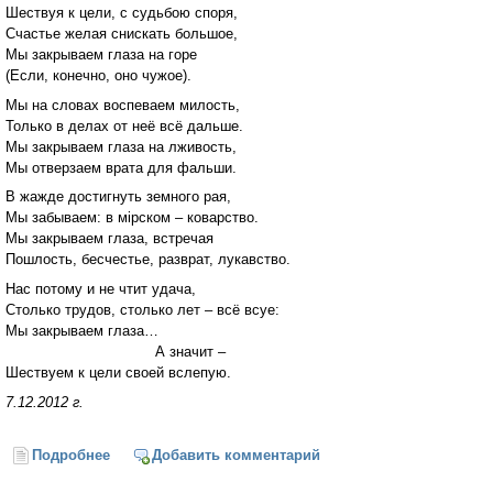
Шествуя к цели, с судьбою споря,
Счастье желая снискать большое,
Мы закрываем глаза на горе
(Если, конечно, оно чужое).
Мы на словах воспеваем милость,
Только в делах от неё всё дальше.
Мы закрываем глаза на лживость,
Мы отверзаем врата для фальши.
В жажде достигнуть земного рая,
Мы забываем: в мiрском – коварство.
Мы закрываем глаза, встречая
Пошлость, бесчестье, разврат, лукавство.
Нас потому и не чтит удача,
Столько трудов, столько лет – всё всуе:
Мы закрываем глаза…
А значит –
Шествуем к цели своей вслепую.
7.12.2012 г.
Подробнее
о Шествуя к цели, с судьбою споря...
Добавить комментарий