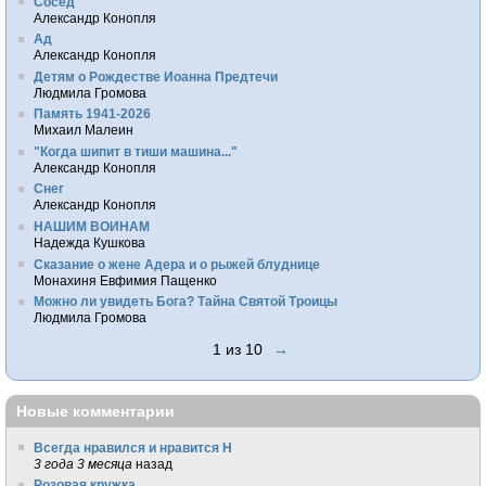
Сосед
Александр Конопля
Ад
Александр Конопля
Детям о Рождестве Иоанна Предтечи
Людмила Громова
Память 1941-2026
Михаил Малеин
"Когда шипит в тиши машина..."
Александр Конопля
Снег
Александр Конопля
НАШИМ ВОИНАМ
Надежда Кушкова
Сказание о жене Адера и о рыжей блуднице
Монахиня Евфимия Пащенко
Можно ли увидеть Бога? Тайна Святой Троицы
Людмила Громова
1 из 10
→
Новые комментарии
Всегда нравился и нравится Н
3 года 3 месяца
назад
Розовая кружка