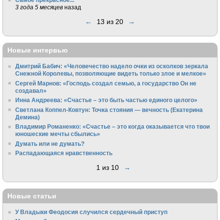
3 года 5 месяцев
назад
←
13 из 20
→
Новые интервью
Дмитрий Бабич: «Человечество надело очки из осколков зеркала
Снежной Королевы, позволяющие видеть только злое и мелкое»
Сергей Марнов: «Господь создал семью, а государство Он не
создавал»
Инна Андреева: «Счастье – это быть частью единого целого»
Светлана Коппел-Ковтун: Точка стояния — вечность (Екатерина
Демина)
Владимир Романенко: «Счастье – это когда оказывается что твои
юношеские мечты сбылись»
Думать или не думать?
Распадающаяся нравственность
1 из 10
→
Новые статьи
У Владыки Феодосия случился сердечный приступ