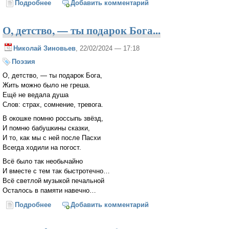
Подробнее
о О. Савва (Мажуко). Трибунал над Русской
Добавить комментарий
церковью
О, детство, — ты подарок Бога...
Николай Зиновьев
, 22/02/2024 — 17:18
Поэзия
О, детство, — ты подарок Бога,
Жить можно было не греша.
Ещё не ведала душа
Слов: страх, сомнение, тревога.
В окошке помню россыпь звёзд,
И помню бабушкины сказки,
И то, как мы с ней после Пасхи
Всегда ходили на погост.
Всё было так необычайно
И вместе с тем так быстротечно…
Всё светлой музыкой печальной
Осталось в памяти навечно…
Подробнее
о О, детство, — ты подарок Бога...
Добавить комментарий