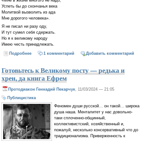
«Мне в жизни многого не надо,
Успеть бы до скончанья века
Молитвой вызволить из ада
Мне дорогого человека».
Я не писал ни разу оду,
И тут сумел себя сдержать.
Но я к великому народу
Имею честь принадлежать.
Подробнее
о В храме
1 комментарий
Добавить комментарий
Готовьтесь к Великому посту — редька и
хрен, да книга Ефрем
Протодиакон Геннадий Пекарчук
, 11/03/2024 — 21:05
Публицистика
Феномен души русской… он такой… широка
душа наша. Менталитет у нас довольно-
таки сплоченно-общинный,
коллективистский, хозяйственный и,
пожалуй, несколько консервативный что до
традиционализма. Приверженность к