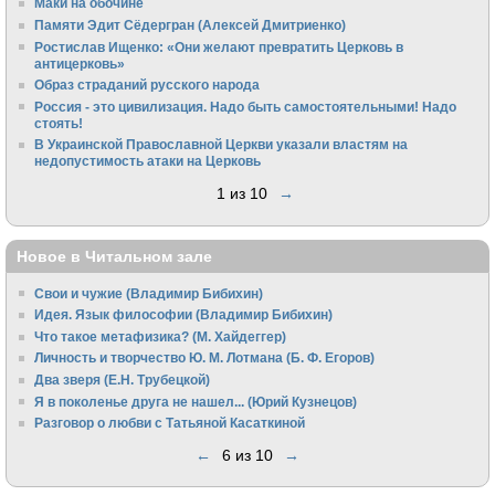
Маки на обочине
Памяти Эдит Сёдергран (Алексей Дмитриенко)
Ростислав Ищенко: «Они желают превратить Церковь в
антицерковь»
Образ страданий русского народа
Россия - это цивилизация. Надо быть самостоятельными! Надо
стоять!
В Украинской Православной Церкви указали властям на
недопустимость атаки на Церковь
1 из 10
→
Новое в Читальном зале
Свои и чужие (Владимир Бибихин)
Идея. Язык философии (Владимир Бибихин)
Что такое метафизика? (М. Хайдеггер)
Личность и творчество Ю. М. Лотмана (Б. Ф. Егоров)
Два зверя (Е.Н. Трубецкой)
Я в поколенье друга не нашел... (Юрий Кузнецов)
Разговор о любви с Татьяной Касаткиной
←
6 из 10
→