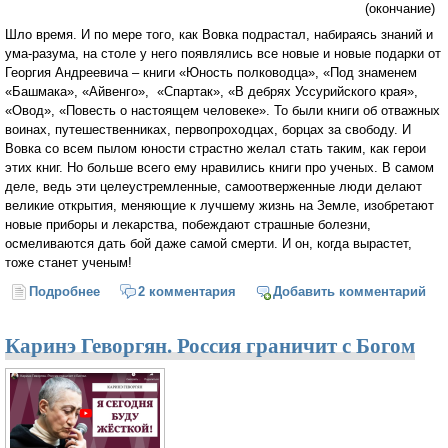
(окончание)
Шло время. И по мере того, как Вовка подрастал, набираясь знаний и
ума-разума, на столе у него появлялись все новые и новые подарки от
Георгия Андреевича – книги «Юность полководца», «Под знаменем
«Башмака», «Айвенго», «Спартак», «В дебрях Уссурийского края»,
«Овод», «Повесть о настоящем человеке». То были книги об отважных
воинах, путешественниках, первопроходцах, борцах за свободу. И
Вовка со всем пылом юности страстно желал стать таким, как герои
этих книг. Но больше всего ему нравились книги про ученых. В самом
деле, ведь эти целеустремленные, самоотверженные люди делают
великие открытия, меняющие к лучшему жизнь на Земле, изобретают
новые приборы и лекарства, побеждают страшные болезни,
осмеливаются дать бой даже самой смерти. И он, когда вырастет,
тоже станет ученым!
Подробнее
о Как профессор отца себе искал (окончание)
2 комментария
Добавить комментарий
Каринэ Геворгян. Россия граничит с Богом