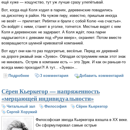
ещё хуже — кощунство, тут уж лучше сразу улепётывай.
Вот, когда ещё Коля ходил в парнях, деревенские повадились
на дискотеку в район. На чужом пиру, известно, пришлым иногда
не везёт — прилетает. Ребятки и брали с собой Колю «на счастье».
Он войдёт с ними, станет в уголке, топчется. Местные видят с кем
Коля и деревенских не задирают. А Коля ждёт, пока парни
надрыгаются с девками под «Руки вверх», охраняет. Потом вместе
возвращаются шумной кривоватой компанией.
Вот идут они как-то раз подогретые, весёлые. Перед их деревней
на дороге ржавый знак «Зуево». Обладая остроумием никак этот знак
не миновать. Остряк в компании есть — это Эдик. И как он раньше-то
всегда мимо проходил?! А тут... «Зуево»...
Подробнее
о Коля из деревни Зуево
3 комментария
Добавить комментарий
Сёрен Кьеркегор — напряженность
«мерцающей индивидуальности»
Читальный зал
Философия
Сёрен Кьеркегор
Сергей Хоружий
Философская звезда Кьеркегора взошла в ХХ веке.
Он сформулировал самые острые