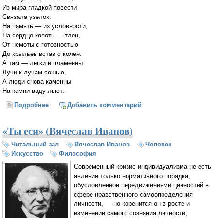
Из мира гладкой повести
Связала узелок.
На память — из условности,
На сердце копоть — тлен,
От немоты с готовностью
До крыльев встав с колен.
А там — легки и пламенны
Лучи к лучам сошью,
А люди снова каменны
На камни воду льют.
Подробнее
о А я сегодня горести...
Добавить комментарий
«Ты еси» (Вячеслав Иванов)
Читальный зал
Вячеслав Иванов
Человек
Искусство
Философия
Современный кризис индивидуализма не есть
явление только нормативного порядка,
обусловленное передвижениями ценностей в
сфере нравственного самоопределения
личности, — но коренится он в росте и
изменении самого сознания личности;