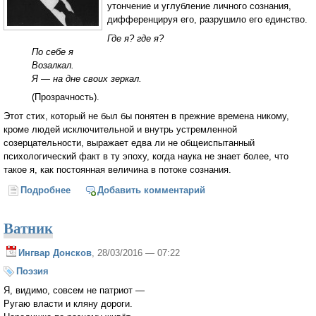
утончение и углубление личного сознания,
дифференцируя его, разрушило его единство.
Где я? где я?
По себе я
Возалкал.
Я — на дне своих зеркал.
(Прозрачность).
Этот стих, который не был бы понятен в прежние времена никому,
кроме людей исключительной и внутрь устремленной
созерцательности, выражает едва ли не общеиспытанный
психологический факт в ту эпоху, когда наука не знает более, что
такое я, как постоянная величина в потоке сознания.
Подробнее
о «Ты еси» (Вячеслав Иванов)
Добавить комментарий
Ватник
Ингвар Донсков
, 28/03/2016 — 07:22
Поэзия
Я, видимо, совсем не патриот —
Ругаю власти и кляну дороги.