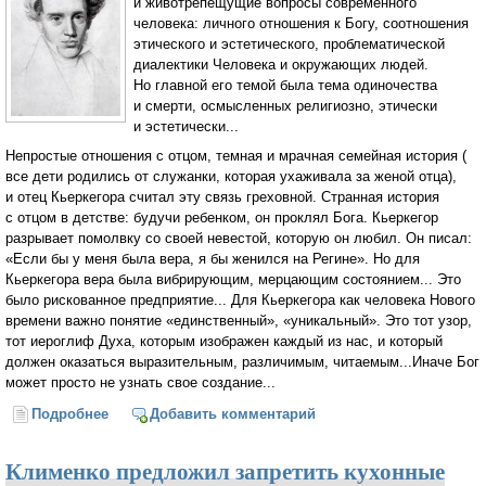
и животрепещущие вопросы современного
человека: личного отношения к Богу, соотношения
этического и эстетического, проблематической
диалектики Человека и окружающих людей.
Но главной его темой была тема одиночества
и смерти, осмысленных религиозно, этически
и эстетически...
Непростые отношения с отцом, темная и мрачная семейная история (
все дети родились от служанки, которая ухаживала за женой отца),
и отец Кьеркегора считал эту связь греховной. Странная история
с отцом в детстве: будучи ребенком, он проклял Бога. Кьеркегор
разрывает помолвку со своей невестой, которую он любил. Он писал:
«Если бы у меня была вера, я бы женился на Регине». Но для
Кьеркегора вера была вибрирующим, мерцающим состоянием... Это
было рискованное предприятие... Для Кьеркегора как человека Нового
времени важно понятие «единственный», «уникальный». Это тот узор,
тот иероглиф Духа, которым изображен каждый из нас, и который
должен оказаться выразительным, различимым, читаемым...Иначе Бог
может просто не узнать свое создание...
Подробнее
о Сёрен Кьеркегор — напряженность «мерцающей
Добавить комментарий
индивидуальности»
Клименко предложил запретить кухонные