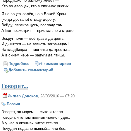
Народишко по разному живёт —
Кто во дворцах, кто в хижинах убогих.
Я не воцерковлён, но в Божий Храм
(когда достало) отыщу дорогу.
Войду, перекрещусь, поплачу там...
А Бог посмотрит — пристально и строго.
Вокруг поля — всё травы да цветы.
И дышится — на зависть заграницам!
На кладбищах — могилки да кресты...
А в синем небе — радуги да птицы.
Подробнее
о Ватник
6 комментариев
Добавить комментарий
Говорят...
Ингвар Донсков
, 28/03/2016 — 07:20
Поэзия
Говорят, за морем — сыто и тепло.
Говорят, что там полным-полно чудес.
А у нас в окошках битое стекло...
Почудил недавно пьяный... или бес.