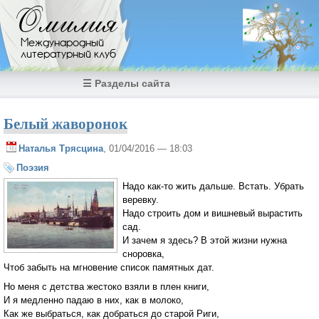
Перейти к основному содержанию
Омилия
Международный
литературный клуб
☰ Разделы сайта
Белый жаворонок
Наталья Трясцина
, 01/04/2016 — 18:03
Поэзия
Надо как-то жить дальше. Встать. Убрать
веревку.
Надо строить дом и вишневый вырастить
сад.
И зачем я здесь? В этой жизни нужна
сноровка,
Чтоб забыть на мгновение список памятных дат.
Но меня с детства жестоко взяли в плен книги,
И я медленно падаю в них, как в молоко,
Как же выбраться, как добраться до старой Риги,