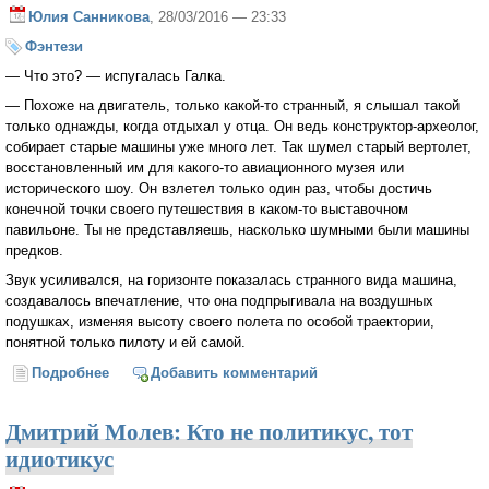
Юлия Санникова
, 28/03/2016 — 23:33
Фэнтези
— Что это? — испугалась Галка.
— Похоже на двигатель, только какой-то странный, я слышал такой
только однажды, когда отдыхал у отца. Он ведь конструктор-археолог,
собирает старые машины уже много лет. Так шумел старый вертолет,
восстановленный им для какого-то авиационного музея или
исторического шоу. Он взлетел только один раз, чтобы достичь
конечной точки своего путешествия в каком-то выставочном
павильоне. Ты не представляешь, насколько шумными были машины
предков.
Звук усиливался, на горизонте показалась странного вида машина,
создавалось впечатление, что она подпрыгивала на воздушных
подушках, изменяя высоту своего полета по особой траектории,
понятной только пилоту и ей самой.
Подробнее
о Путь (отрывок)
Добавить комментарий
Дмитрий Молев: Кто не политикус, тот
идиотикус