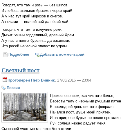
Говорят, что там и розы — без шипов.
И любовь шальная брызжет через край!
А у нас тут край морозов и снегов.
А ночами — волчий вой да пёсий лай.
Говорят, что там, в излучине реки,
Дыбит башни горделивый, древний Храм.
А у нас в полях бурьян... да васильки,
Что росой небесной плачут по утрам.
Подробнее
о Говорят...
Добавить комментарий
Светлый пост
Протоиерей Пётр Винник
, 27/03/2016 — 23:04
Поэзия
Прикосновением, как чистого белья,
Берёсты телу с черными рубцами пятен
В последний день святого февраля
Начался пост, душе моей приятен.
И на пригреве бурых по весне проталин
Луч солнца нежно радует меня.
Сыновней участью мы дети Бога стали