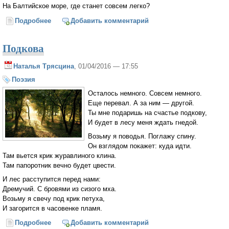
На Балтийское море, где станет совсем легко?
Подробнее
о Белый жаворонок
Добавить комментарий
Подкова
Наталья Трясцина
, 01/04/2016 — 17:55
Поэзия
Осталось немного. Совсем немного.
Еще перевал. А за ним — другой.
Ты мне подаришь на счастье подкову,
И будет в лесу меня ждать гнедой.
Возьму я поводья. Поглажу спину.
Он взглядом покажет: куда идти.
Там вьется крик журавлиного клина.
Там папоротник вечно будет цвести.
И лес расступится перед нами:
Дремучий. С бровями из сизого мха.
Возьму я свечу под крик петуха,
И загорится в часовенке пламя.
Подробнее
о Подкова
Добавить комментарий