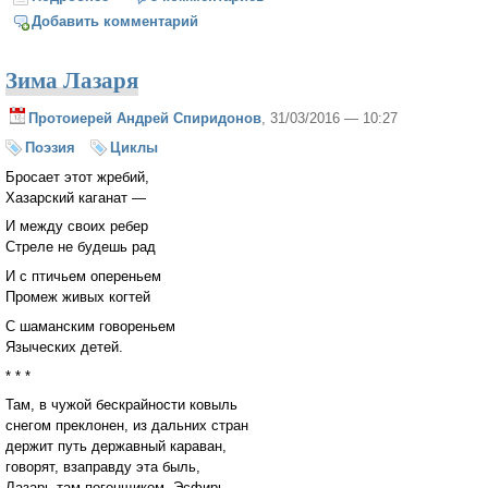
поэтический акт
Добавить комментарий
Зима Лазаря
Протоиерей Андрей Спиридонов
, 31/03/2016 — 10:27
Поэзия
Циклы
Бросает этот жребий,
Хазарский каганат —
И между своих ребер
Стреле не будешь рад
И с птичьем опереньем
Промеж живых когтей
С шаманским говореньем
Языческих детей.
* * *
Там, в чужой бескрайности ковыль
снегом преклонен, из дальних стран
держит путь державный караван,
говорят, взаправду эта быль,
Лазарь там погонщиком, Эсфирь