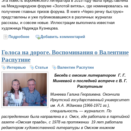
Эта повесть воронежского литератора в 2015 году была представлена
на Международном форуме «Золотой витязь», где номинировалась на
получение главных призов форума. В книге «Через речку быструю»
представлены и уже публиковавшиеся в различных журналах
рассказы, и совсем новые. Иллюстрации выполнила известная
художница Надежда Кузнецова.
Подробнее
о «Через речку быструю» — новая книга
Добавить комментарий
воронежского литератора протоиерея Алексия
Лисняка
Голоса на дороге. Воспоминания о Валентине
Распутине
Интервью
Статьи
Валентин Распутин
Беседа с омским литератором Г. Г.
Минеевой о последней встрече с В. Г.
Распутиным
Минеева Галина Георгиевна. Окончила
Иркутский государственный университет
им. А.А. Жданова (1966-1971 гг.),
специальность — журналист. По
распределению была направлена в г. Омск, где работала в партийной
газете «Омская правда», с 1978 на протяжении 19 лет работала
редактором художественной литературы в Омском книжном