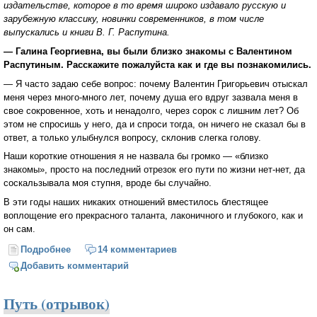
издательстве, которое в то время широко издавало русскую и
зарубежную классику, новинки современников, в том числе
выпускались и книги В. Г. Распутина.
— Галина Георгиевна, вы были близко знакомы с Валентином
Распутиным. Расскажите пожалуйста как и где вы познакомились.
— Я часто задаю себе вопрос: почему Валентин Григорьевич отыскал
меня через много-много лет, почему душа его вдруг зазвала меня в
свое сокровенное, хоть и ненадолго, через сорок с лишним лет? Об
этом не спросишь у него, да и спроси тогда, он ничего не сказал бы в
ответ, а только улыбнулся вопросу, склонив слегка голову.
Наши короткие отношения я не назвала бы громко — «близко
знакомы», просто на последний отрезок его пути по жизни нет-нет, да
соскальзывала моя ступня, вроде бы случайно.
В эти годы наших никаких отношений вместилось блестящее
воплощение его прекрасного таланта, лаконичного и глубокого, как и
он сам.
Подробнее
о Голоса на дороге. Воспоминания о Валентине
14 комментариев
Распутине
Добавить комментарий
Путь (отрывок)