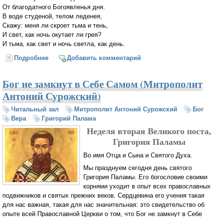
От благодатного Богоявленья дня.
В воде студеной, телом леденея,
Скажу: меня ли скроет тьма и тень,
И свет, как ночь окутает ли грея?
И тьма, как свет и ночь светла, как день.
Подробнее
о Светлый пост
Добавить комментарий
Бог не замкнут в Себе Самом (Митрополит
Антоний Сурожский)
Читальный зал
Митрополит Антоний Сурожский
Бог
Вера
Григорий Палама
Неделя вторая Великого поста,
Григория Паламы
Во имя Отца и Сына и Святого Духа.
Мы празднуем сегодня день святого
Григория Паламы. Его богословие своими
корнями уходит в опыт всех православных
подвижников и святых прежних веков. Сердцевина его учения такая
для нас важная, такая для нас значительная: это свидетельство об
опыте всей Православной Церкви о том, что Бог не замкнут в Себе