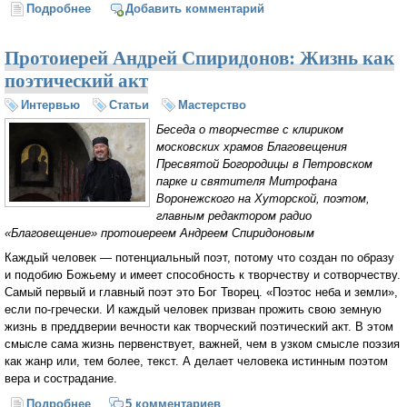
Подробнее
о В честь прпмч. Марии (Скобцовой) назвали улицу
Добавить комментарий
Парижа
Протоиерей Андрей Спиридонов: Жизнь как
поэтический акт
Интервью
Статьи
Мастерство
Беседа о творчестве с клириком
московских храмов Благовещения
Пресвятой Богородицы в Петровском
парке и святителя Митрофана
Воронежского на Хуторской, поэтом,
главным редактором радио
«Благовещение» протоиереем Андреем Спиридоновым
Каждый человек — потенциальный поэт, потому что создан по образу
и подобию Божьему и имеет способность к творчеству и сотворчеству.
Самый первый и главный поэт это Бог Творец. «Поэтос неба и земли»,
если по-гречески. И каждый человек призван прожить свою земную
жизнь в преддверии вечности как творческий поэтический акт. В этом
смысле сама жизнь первенствует, важней, чем в узком смысле поэзия
как жанр или, тем более, текст. А делает человека истинным поэтом
вера и сострадание.
Подробнее
о Протоиерей Андрей Спиридонов: Жизнь как
5 комментариев