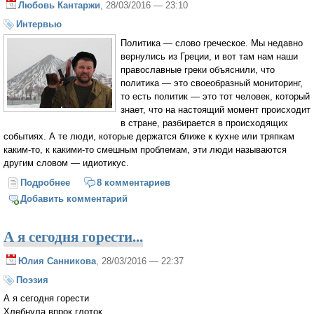
Любовь Кантаржи
, 28/03/2016 — 23:10
Интервью
Политика — слово греческое. Мы недавно
вернулись из Греции, и вот там нам наши
православные греки объяснили, что
политика — это своеобразный мониторинг,
то есть политик — это тот человек, который
знает, что на настоящий момент происходит
в стране, разбирается в происходящих
событиях. А те люди, которые держатся ближе к кухне или тряпкам
каким-то, к какими-то смешным проблемам, эти люди называются
другим словом — идиотикус.
Подробнее
о Дмитрий Молев: Кто не политикус, тот идиотикус
8 комментариев
Добавить комментарий
А я сегодня горести...
Юлия Санникова
, 28/03/2016 — 22:37
Поэзия
А я сегодня горести
Хлебнула впрок глоток,