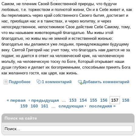
Самом, не пленник Своей Божественной природы, что будучи
любовью, т.е. торжеством и полнотой жизни, Он и в Себе живет и, как
бы переливаясь через край собственного Своего бытия, достигает и
нас, приобщая нас и в таинствах, и через молитву, и через
непосредственное, непостижимое Свое действие Себе Самому, тому,
что мы называем животворящей благодатью. Мы живы этой
благодатью, но живы мы не земной и естественной жизнью:
благодатью мы делаемся уже людьми, принадлежащими будущему
веку. Святой Григорий нас учит тому, что благодать нам дается не за
подвиг, но дается в ответ на человеческий крик, на человеческую
мольбу, на человеческую тоску по Боге, Который открывает наши
души глубоко и делает их богоприемными, способными принять Бога
как желанного гостя, как царя, как жизнь.
Подробнее
о Бог не замкнут в Себе Самом (Митрополит
1 комментарий
Добавить комментарий
Антоний Сурожский)
Страницы
« первая
‹ предыдущая
…
153
154
155
156
157
158
159
160
161
…
следующая ›
последняя »
Поиск на сайте