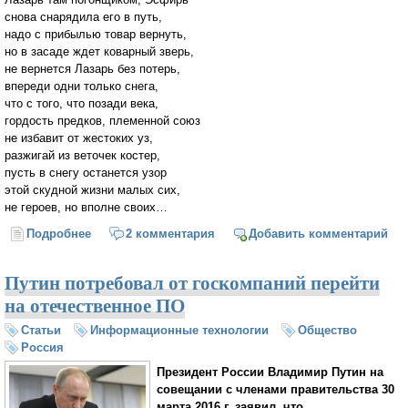
снова снарядила его в путь,
надо с прибылью товар вернуть,
но в засаде ждет коварный зверь,
не вернется Лазарь без потерь,
впереди одни только снега,
что с того, что позади века,
гордость предков, племенной союз
не избавит от жестоких уз,
разжигай из веточек костер,
пусть в снегу останется узор
этой скудной жизни малых сих,
не героев, но вполне своих…
Подробнее
о Зима Лазаря
2 комментария
Добавить комментарий
Путин потребовал от госкомпаний перейти
на отечественное ПО
Статьи
Информационные технологии
Общество
Россия
Президент России Владимир Путин на
совещании с членами правительства 30
марта 2016 г. заявил, что