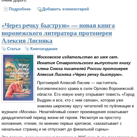
очень дорого.
Подробнее
о Клименко предложил запретить кухонные ножи в
Добавить комментарий
ответ на идею полного контроля за интернетом
«Через речку быструю» — новая книга
воронежского литератора протоиерея
Алексия Лисняка
Статьи
Книгоиздание
Московское издательство во имя свт.
Игнатия Ставропольского выпустило книгу
члена Союза писателей России протоиерея
Алексия Лисняка «Через речку быструю».
Протоиерей Алексий Лисняк — настоятель
Богоявленского храма в селе Орлово Воронежской
области. Его новую книгу открывает повесть «Город
Выдрин и все, кто с ним связан», которая уже
знакома широкому кругу читателей по публикации в
журнале «Москва». Незатейливый сюжет произведения охватывает
двадцатилетний период жизни её героев. Несмотря на простоту
изложения, чтение, по мнению первых критиков, «захватывает с
начальных страниц и не отпускает до финальной сцены».