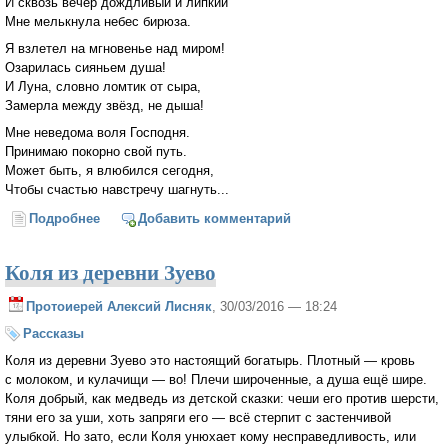
И сквозь вечер дождливый и липкий
Мне мелькнула небес бирюза.
Я взлетел на мгновенье над миром!
Озарилась сияньем душа!
И Луна, словно ломтик от сыра,
Замерла между звёзд, не дыша!
Мне неведома воля Господня.
Принимаю покорно свой путь.
Может быть, я влюбился сегодня,
Чтобы счастью навстречу шагнуть...
Подробнее
о Одарили меня Вы улыбкой
Добавить комментарий
Коля из деревни Зуево
Протоиерей Алексий Лисняк
, 30/03/2016 — 18:24
Рассказы
Коля из деревни Зуево это настоящий богатырь. Плотный — кровь
с молоком, и кулачищи — во! Плечи широченные, а душа ещё шире.
Коля добрый, как медведь из детской сказки: чеши его против шерсти,
тяни его за уши, хоть запряги его — всё стерпит с застенчивой
улыбкой. Но зато, если Коля унюхает кому несправедливость, или