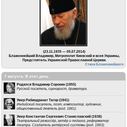
(23.11.1935 — 05.07.2014)
Блаженнейший Владимир, Митрополит Киевский и всея Украины,
Предстоятель Украинской Православной Церкви.
Стихи Блаженнейшего
7 августа. В этот день
Родился Владимир Сорокин (
1955
)
Русский писатель, сценарист, драматург.
Умер Рабиндранат Тагор (
1941
)
Индийский писатель, поэт, композитор, художник,
общественный деятель (род. 1861).
Умер Константин Сергеевич Станиславский (
1938
)
Театральный режиссёр, актёр и педагог, реформатор
театра. Создатель актёрской системы (род. 1863).