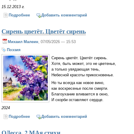
15.12.2013 г.
Подробнее
о Не устанут лгать глаза твои...
Добавить комментарий
Сирень цветёт. Цветёт сирень
Михаил Малеин
, 07/05/2026 — 15:53
Поэзия
Сирень цветёт. Цветёт сирень.
Хотя, быть может, это не цветенье,
а только увядающая тень,
Небесной красоты прикосновенье.
Но ты всегда как новое вино,
как воскресенье после смерти.
Благоухание вливается в окно,
И скорби оставляют сердце.
2024
Подробнее
о Сирень цветёт. Цветёт сирень
Добавить комментарий
ОДесса. 2 МАя стихи