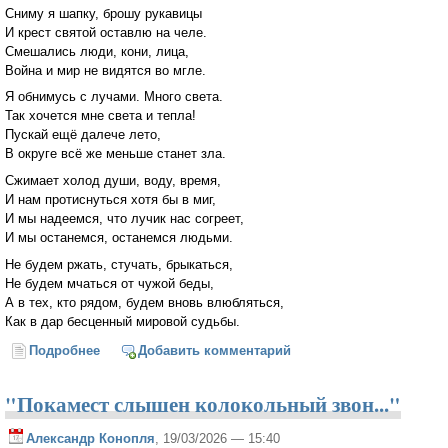
Сниму я шапку, брошу рукавицы
И крест святой оставлю на челе.
Смешались люди, кони, лица,
Война и мир не видятся во мгле.
Я обнимусь с лучами. Много света.
Так хочется мне света и тепла!
Пускай ещё далече лето,
В округе всё же меньше станет зла.
Сжимает холод души, воду, время,
И нам протиснуться хотя бы в миг,
И мы надеемся, что лучик нас согреет,
И мы останемся, останемся людьми.
Не будем ржать, стучать, брыкаться,
Не будем мчаться от чужой беды,
А в тех, кто рядом, будем вновь влюбляться,
Как в дар бесценный мировой судьбы.
Подробнее
о Зима 2026
Добавить комментарий
"Покамест слышен колокольный звон..."
Александр Конопля
, 19/03/2026 — 15:40