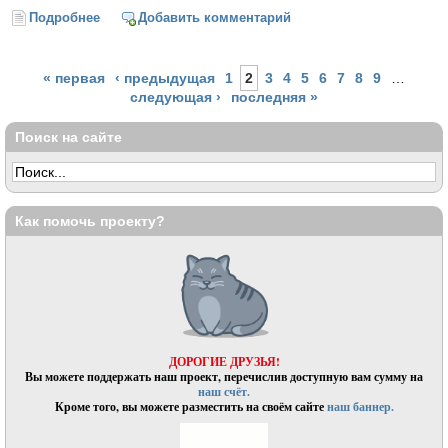
Подробнее
о "Покамест слышен колокольный звон..."
Добавить комментарий
Страницы
« первая
‹ предыдущая
1
2
3
4
5
6
7
8
9
…
следующая ›
последняя »
Поиск на сайте
Как помочь проекту?
ДОРОГИЕ ДРУЗЬЯ!
Вы можете поддержать наш проект, перечислив доступную вам сумму на
наш счёт.
Кроме того, вы можете разместить на своём сайте
наш баннер.