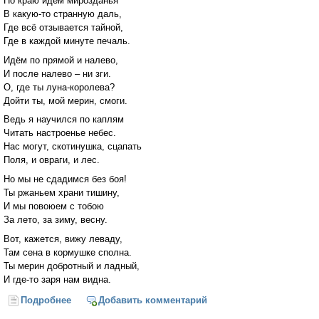
По краю идём мирозданья
В какую-то странную даль,
Где всё отзывается тайной,
Где в каждой минуте печаль.
Идём по прямой и налево,
И после налево – ни зги.
О, где ты луна-королева?
Дойти ты, мой мерин, смоги.
Ведь я научился по каплям
Читать настроенье небес.
Нас могут, скотинушка, сцапать
Поля, и овраги, и лес.
Но мы не сдадимся без боя!
Ты ржаньем храни тишину,
И мы повоюем с тобою
За лето, за зиму, весну.
Вот, кажется, вижу леваду,
Там сена в кормушке сполна.
Ты мерин добротный и ладный,
И где-то заря нам видна.
Подробнее
о Из капель плетёт паутину..."
Добавить комментарий