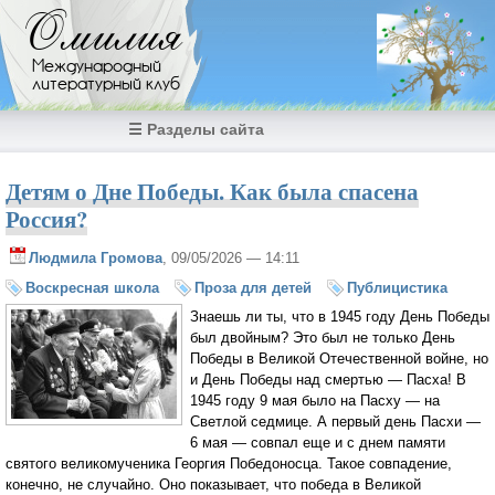
Перейти к основному содержанию
Омилия
Международный
литературный клуб
☰ Разделы сайта
Детям о Дне Победы. Как была спасена
Россия?
Людмила Громова
, 09/05/2026 — 14:11
Воскресная школа
Проза для детей
Публицистика
Знаешь ли ты, что в 1945 году День Победы
был двойным? Это был не только День
Победы в Великой Отечественной войне, но
и День Победы над смертью — Пасха! В
1945 году 9 мая было на Пасху — на
Светлой седмице. А первый день Пасхи —
6 мая — совпал еще и с днем памяти
святого великомученика Георгия Победоносца. Такое совпадение,
конечно, не случайно. Оно показывает, что победа в Великой