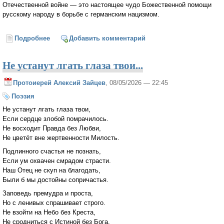
Отечественной войне — это настоящее чудо Божественной помощи
русскому народу в борьбе с германским нацизмом.
Подробнее
о Детям о Дне Победы. Как была спасена Россия?
Добавить комментарий
Не устанут лгать глаза твои...
Протоиерей Алексий Зайцев
, 08/05/2026 — 22:45
Поэзия
Не устанут лгать глаза твои,
Если сердце злобой помрачилось.
Не восходит Правда без Любви,
Не цветёт вне жертвенности Милость.
Подлинного счастья не познать,
Если ум охвачен смрадом страсти.
Наш Отец не скуп на благодать,
Были б мы достойны сопричастья.
Заповедь премудра и проста,
Но с ленивых спрашивает строго.
Не взойти на Небо без Креста,
Не сродниться с Истиной без Бога.