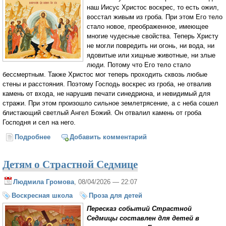
наш Иисус Христос воскрес, то есть ожил,
восстал живым из гроба. При этом Его тело
стало новое, преображенное, имеющее
многие чудесные свойства. Теперь Христу
не могли повредить ни огонь, ни вода, ни
ядовитые или хищные животные, ни злые
люди. Потому что Его тело стало
бессмертным. Также Христос мог теперь проходить сквозь любые
стены и расстояния. Поэтому Господь воскрес из гроба, не отвалив
камень от входа, не нарушив печати синедриона, и невидимый для
стражи. При этом произошло сильное землетрясение, а с неба сошел
блистающий светлый Ангел Божий. Он отвалил камень от гроба
Господня и сел на него.
Подробнее
о Детям о Воскресении Христовом
Добавить комментарий
Детям о Страстной Седмице
Людмила Громова
, 08/04/2026 — 22:07
Воскресная школа
Проза для детей
Пересказ событий Страстной
Седмицы составлен для детей в