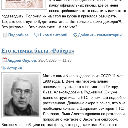
пачку официальных писем, где от меня
снова требовали что-то оплатить или что-то
подтвердить. Положил их на стол на кухне и принялся разбирать.
Так, это счет, нужно будет оплатить… Вот только с каких доходов?!..
Это реклама… Это снова счет... А это что?
Подробнее
о Пергамент и оборотень
1 комментарий
Добавить комментарий
Его кличка была «Роберт»
Андрей Окулов
, 29/04/2026 — 11:23
История
Мать с нами была выдворена из СССР 11 мая
1980 года. В Вене мы первоначально
поселились у старого знакомого по Питеру,
Льва Александровича Рудкевича. Он уже
давно сотрудничал с НТС, о чем нам подробно
рассказывал. Довольно скоро я понял, что мне
необходим контакт с Закрытым сектором НТС.
Я вызвал Льва Александровича на разговор и
попросил о контакте с Закрытым сектором.
Вскоре мне сообщили по телефону, что представитель Закрытого