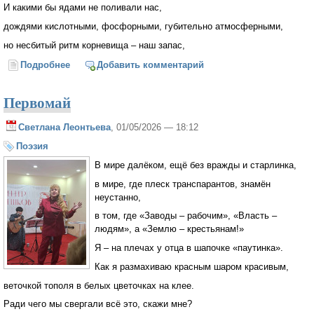
И какими бы ядами не поливали нас,
дождями кислотными, фосфорными, губительно атмосферными,
но несбитый ритм корневища – наш запас,
Подробнее
о ОДесса. 2 МАя стихи
Добавить комментарий
Первомай
Светлана Леонтьева
, 01/05/2026 — 18:12
Поэзия
В мире далёком, ещё без вражды и старлинка,
в мире, где плеск транспарантов, знамён
неустанно,
в том, где «Заводы – рабочим», «Власть –
людям», а «Землю – крестьянам!»
Я – на плечах у отца в шапочке «паутинка».
Как я размахиваю красным шаром красивым,
веточкой тополя в белых цветочках на клее.
Ради чего мы свергали всё это, скажи мне?