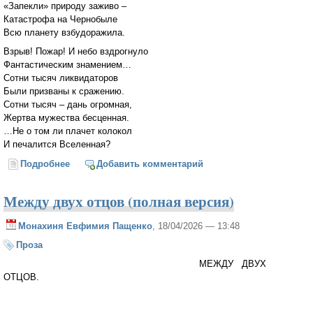
«Запекли» природу заживо –
Катастрофа на Чернобыле
Всю планету взбудоражила.
Взрыв! Пожар! И небо вздрогнуло
Фантастическим знамением…
Сотни тысяч ликвидаторов
Были призваны к сражению.
Сотни тысяч – дань огромная,
Жертва мужества бесценная.
…Не о том ли плачет колокол
И печалится Вселенная?
Подробнее
о Колокол Чернобыля
Добавить комментарий
Между двух отцов (полная версия)
Монахиня Евфимия Пащенко
, 18/04/2026 — 13:48
Проза
МЕЖДУ ДВУХ
ОТЦОВ.