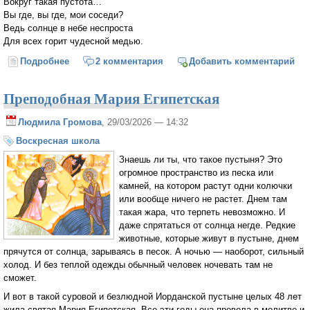
Вокруг такая пустота…
Вы где, вы где, мои соседи?
Ведь солнце в небе неспроста
Для всех горит чудесной медью.
Подробнее
о "О, как мне дорог мой сосед..."
2 комментария
Добавить комментарий
Преподобная Мария Египетская
Людмила Громова
, 29/03/2026 — 14:32
Воскресная школа
Знаешь ли ты, что такое пустыня? Это
огромное пространство из песка или
камней, на котором растут одни колючки
или вообще ничего не растет. Днем там
такая жара, что терпеть невозможно. И
даже спрятаться от солнца негде. Редкие
животные, которые живут в пустыне, днем
прячутся от солнца, зарываясь в песок. А ночью — наоборот, сильный
холод. И без теплой одежды обычный человек ночевать там не
сможет.
И вот в такой суровой и безлюдной Иорданской пустыне целых 48 лет
жила святая Мария Египетская. Все эти годы она провела в молитве и