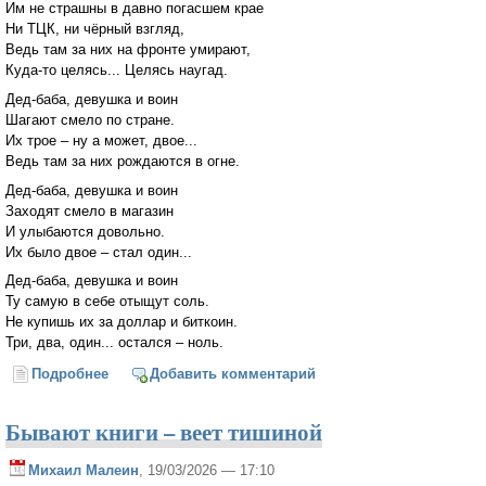
Им не страшны в давно погасшем крае
Ни ТЦК, ни чёрный взгляд,
Ведь там за них на фронте умирают,
Куда-то целясь... Целясь наугад.
Дед-баба, девушка и воин
Шагают смело по стране.
Их трое – ну а может, двое...
Ведь там за них рождаются в огне.
Дед-баба, девушка и воин
Заходят смело в магазин
И улыбаются довольно.
Их было двое – стал один...
Дед-баба, девушка и воин
Ту самую в себе отыщут соль.
Не купишь их за доллар и биткоин.
Три, два, один... остался – ноль.
Подробнее
о "Дед-баба, девушка и воин..."
Добавить комментарий
Бывают книги – веет тишиной
Михаил Малеин
, 19/03/2026 — 17:10