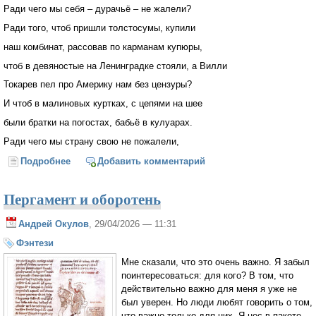
Ради чего мы себя – дурачьё – не жалели?
Ради того, чтоб пришли толстосумы, купили
наш комбинат, рассовав по карманам купюры,
чтоб в девяностые на Ленинградке стояли, а Вилли
Токарев пел про Америку нам без цензуры?
И чтоб в малиновых куртках, с цепями на шее
были братки на погостах, бабьё в кулуарах.
Ради чего мы страну свою не пожалели,
Подробнее
о Первомай
Добавить комментарий
Пергамент и оборотень
Андрей Окулов
, 29/04/2026 — 11:31
Фэнтези
Мне сказали, что это очень важно. Я забыл
поинтересоваться: для кого? В том, что
действительно важно для меня я уже не
был уверен. Но люди любят говорить о том,
что важно только для них. Я нес в пакете