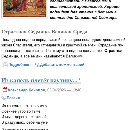
соответствии с Евангелием и
евангельской хронологией. Хорошо
подойдет для чтения с детьми в
святые дни Страстной Седмицы.
Страстная Седмица. Великая Среда
Последняя неделя перед Пасхой посвящена последним дням земной
жизни Спасителя, его страданиям и крестной смерти. Страдание по-
славянски — «страсть». Поэтому эта неделя называется
Страстная
Седмица
, а все ее дни называются Великими.
Подробнее
о Детям о Страстной Седмице
Добавить комментарий
Из капель плетёт паутину..."
Александр Конопля
, 05/04/2026 — 13:40
Поэзия
Из капель плетёт паутину
Осеннее утро во тьме,
И мы с дорогою скотиной
В раздумьях, себе на уме