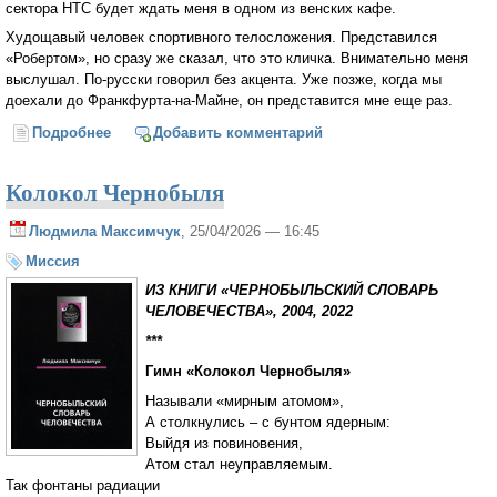
сектора НТС будет ждать меня в одном из венских кафе.
Худощавый человек спортивного телосложения. Представился
«Робертом», но сразу же сказал, что это кличка. Внимательно меня
выслушал. По-русски говорил без акцента. Уже позже, когда мы
доехали до Франкфурта-на-Майне, он представится мне еще раз.
Подробнее
о Его кличка была «Роберт»
Добавить комментарий
Колокол Чернобыля
Людмила Максимчук
, 25/04/2026 — 16:45
Миссия
ИЗ КНИГИ «ЧЕРНОБЫЛЬСКИЙ СЛОВАРЬ
ЧЕЛОВЕЧЕСТВА», 2004, 2022
***
Гимн «Колокол Чернобыля»
Называли «мирным атомом»,
А столкнулись – с бунтом ядерным:
Выйдя из повиновения,
Атом стал неуправляемым.
Так фонтаны радиации