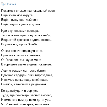
Поэзия
Покамест слышен колокольный звон
Ещё жива моя округа,
Ещё я вижу светлый сон,
Ещё родится дочь у друга.
Иди ступеньками звонарь,
Ты сможешь прикоснуться к небу,
Ведь этой тропкою ходили встарь,
Вкушая по дороге Хлеба.
О, как звенит вибрация огня,
Пронзая клетки и сознанье,
О, Гераклит, ты научи меня
В горящем звуке видеть покаянье.
Ловлю руками святость бытия,
Вдыхаю сердцем лики мирозданья,
И птичье пенье надо мной паря,
Смеясь, становится рыданьем.
Когда-нибудь и я вернусь
Туда, где пономарь звонит высоко,
И вместе с ним до неба дотянусь,
Чтоб не найти ни края, ни истока.