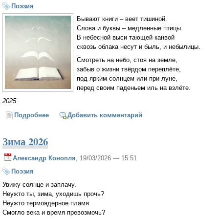
Поэзия
Бывают книги – веет тишиной.
Слова и буквы – медленные птицы.
В небесной выси тающей канвой
сквозь облака несут и быль, и небылицы.
Смотреть на небо, стоя на земле,
забыв о жизни твёрдом переплёте,
под ярким солнцем или при луне,
перед своим паденьем иль на взлёте.
2025
Подробнее
о Бывают книги – веет тишиной
Добавить комментарий
Зима 2026
Александр Конопля
, 19/03/2026 — 15:51
Поэзия
Увижу солнце и заплачу.
Неужто ты, зима, уходишь прочь?
Неужто термоядерное пламя
Смогло века и время превозмочь?