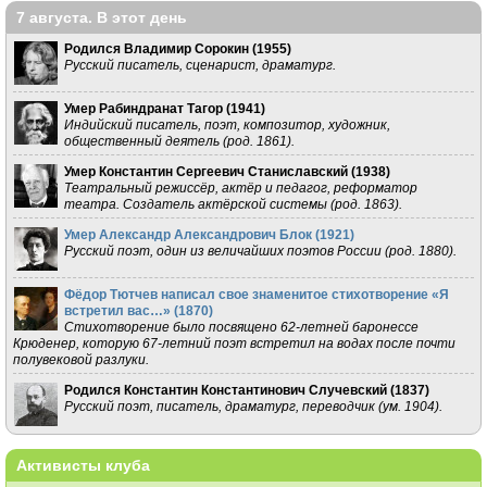
7 августа. В этот день
Родился Владимир Сорокин (
1955
)
Русский писатель, сценарист, драматург.
Умер Рабиндранат Тагор (
1941
)
Индийский писатель, поэт, композитор, художник,
общественный деятель (род. 1861).
Умер Константин Сергеевич Станиславский (
1938
)
Театральный режиссёр, актёр и педагог, реформатор
театра. Создатель актёрской системы (род. 1863).
Умер Александр Александрович Блок (
1921
)
Русский поэт, один из величайших поэтов России (род. 1880).
Фёдор Тютчев написал свое знаменитое стихотворение «Я
встретил вас…» (
1870
)
Стихотворение было посвящено 62-летней баронессе
Крюденер, которую 67-летний поэт встретил на водах после почти
полувековой разлуки.
Родился Константин Константинович Случевский (
1837
)
Русский поэт, писатель, драматург, переводчик (ум. 1904).
Активисты клуба