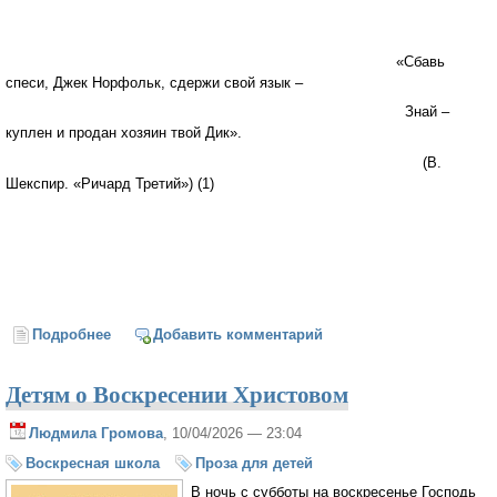
«Сбавь
спеси, Джек Норфольк, сдержи свой язык –
Знай –
куплен и продан хозяин твой Дик».
(В.
Шекспир. «Ричард Третий») (1)
Подробнее
о Между двух отцов (полная версия)
Добавить комментарий
Детям о Воскресении Христовом
Людмила Громова
, 10/04/2026 — 23:04
Воскресная школа
Проза для детей
В ночь с субботы на воскресенье Господь