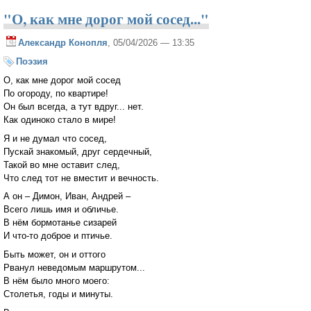
"О, как мне дорог мой сосед..."
Александр Конопля
, 05/04/2026 — 13:35
Поэзия
О, как мне дорог мой сосед
По огороду, по квартире!
Он был всегда, а тут вдруг... нет.
Как одиноко стало в мире!
Я и не думал что сосед,
Пускай знакомый, друг сердечный,
Такой во мне оставит след,
Что след тот не вместит и вечность.
А он – Димон, Иван, Андрей –
Всего лишь имя и обличье.
В нём бормотанье сизарей
И что-то доброе и птичье.
Быть может, он и оттого
Рванул неведомым маршрутом...
В нём было много моего:
Столетья, годы и минуты.