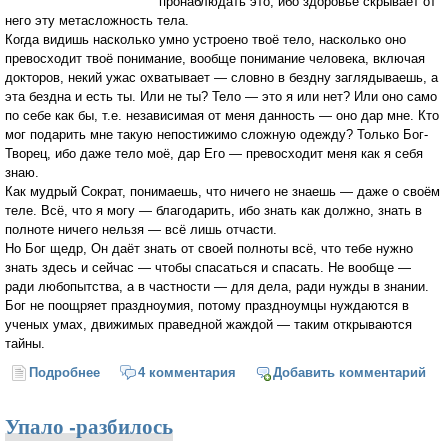
пронаблюдать это, ибо здоровье скрывает от
него эту метасложность тела.
Когда видишь насколько умно устроено твоё тело, насколько оно
превосходит твоё понимание, вообще понимание человека, включая
докторов, некий ужас охватывает — словно в бездну заглядываешь, а
эта бездна и есть ты. Или не ты? Тело — это я или нет? Или оно само
по себе как бы, т.е. независимая от меня данность — оно дар мне. Кто
мог подарить мне такую непостижимо сложную одежду? Только Бог-
Творец, ибо даже тело моё, дар Его — превосходит меня как я себя
знаю.
Как мудрый Сократ, понимаешь, что ничего не знаешь — даже о своём
теле. Всё, что я могу — благодарить, ибо знать как должно, знать в
полноте ничего нельзя — всё лишь отчасти.
Но Бог щедр, Он даёт знать от своей полноты всё, что тебе нужно
знать здесь и сейчас — чтобы спасаться и спасать. Не вообще —
ради любопытства, а в частности — для дела, ради нужды в знании.
Бог не поощряет праздноумия, потому праздноумцы нуждаются в
ученых умах, движимых праведной жаждой — таким открываются
тайны.
Подробнее
о Время болезни
4 комментария
Добавить комментарий
Упало -разбилось