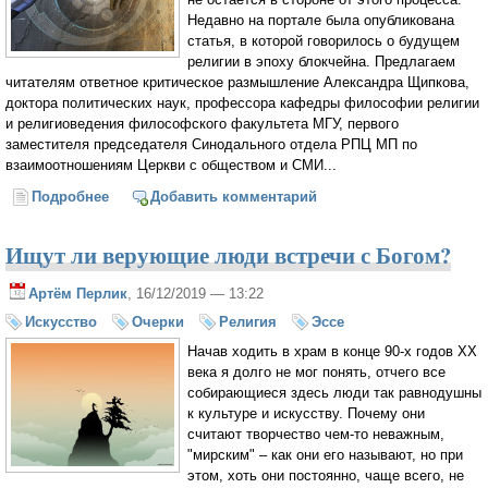
Недавно на портале была опубликована
статья, в которой говорилось о будущем
религии в эпоху блокчейна. Предлагаем
читателям ответное критическое размышление Александра Щипкова,
доктора политических наук, профессора кафедры философии религии
и религиоведения философского факультета МГУ, первого
заместителя председателя Синодального отдела РПЦ МП по
взаимоотношениям Церкви с обществом и СМИ...
Подробнее
о Цифровая Плерома (Александр Щипков)
Добавить комментарий
Ищут ли верующие люди встречи с Богом?
Артём Перлик
, 16/12/2019 — 13:22
Искусство
Очерки
Религия
Эссе
Начав ходить в храм в конце 90-х годов XX
века я долго не мог понять, отчего все
собирающиеся здесь люди так равнодушны
к культуре и искусству. Почему они
считают творчество чем-то неважным,
"мирским" – как они его называют, но при
этом, хоть они постоянно, чаще всего, не