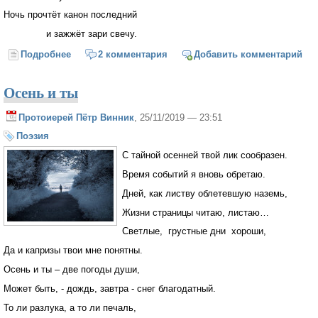
Ночь прочтёт канон последний
и зажжёт зари свечу.
Подробнее
о Месяц опускает луч на дома
2 комментария
Добавить комментарий
Осень и ты
Протоиерей Пётр Винник
, 25/11/2019 — 23:51
Поэзия
С тайной осенней твой лик сообразен.
Время событий я вновь обретаю.
Дней, как листву облетевшую наземь,
Жизни страницы читаю, листаю…
Светлые, грустные дни хороши,
Да и капризы твои мне понятны.
Осень и ты – две погоды души,
Может быть, - дождь, завтра - снег благодатный.
То ли разлука, а то ли печаль,