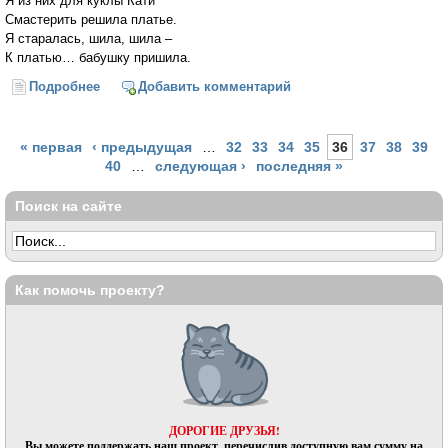
Я из них для куклы Кати
Смастерить решила платье.
Я старалась, шила, шила –
К платью… бабушку пришила.
Подробнее
о Семь стишков о бабушке
Добавить комментарий
Страницы
« первая
‹ предыдущая
…
32
33
34
35
36
37
38
39
40
…
следующая ›
последняя »
Поиск на сайте
Как помочь проекту?
ДОРОГИЕ ДРУЗЬЯ!
Вы можете поддержать наш проект, перечислив доступную вам сумму на