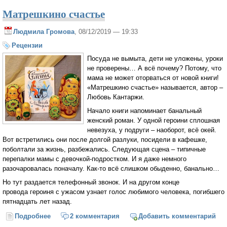
Матрешкино счастье
Людмила Громова
, 08/12/2019 — 19:33
Рецензии
Посуда не вымыта, дети не уложены, уроки
не проверены… А всё почему? Потому, что
мама не может оторваться от новой книги!
«Матрешкино счастье» называется, автор –
Любовь Кантаржи.
Начало книги напоминает банальный
женский роман. У одной героини сплошная
невезуха, у подруги – наоборот, всё окей.
Вот встретились они после долгой разлуки, посидели в кафешке,
поболтали за жизнь, разбежались. Следующая сцена – типичные
перепалки мамы с девочкой-подростком. И я даже немного
разочаровалась поначалу. Как-то всё слишком обыденно, банально…
Но тут раздается телефонный звонок. И на другом конце
провода героиня с ужасом узнает голос любимого человека, погибшего
пятнадцать лет назад.
Подробнее
о Матрешкино счастье
2 комментария
Добавить комментарий