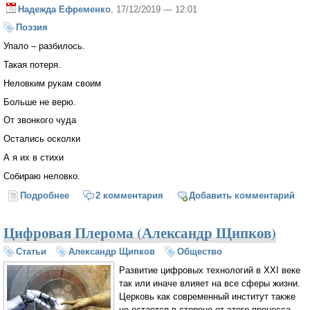
Надежда Ефременко
, 17/12/2019 — 12:01
Поэзия
Упало – разбилось.
Такая потеря.
Неловким рукам своим
Больше не верю.
От звонкого чуда
Остались осколки
А я их в стихи
Собираю неловко.
Подробнее
о Упало -разбилось
2 комментария
Добавить комментарий
Цифровая Плерома (Александр Щипков)
Статьи
Александр Щипков
Общество
Развитие цифровых технологий в XXI веке
так или иначе влияет на все сферы жизни.
Церковь как современный институт также
не остается в стороне от этого процесса.