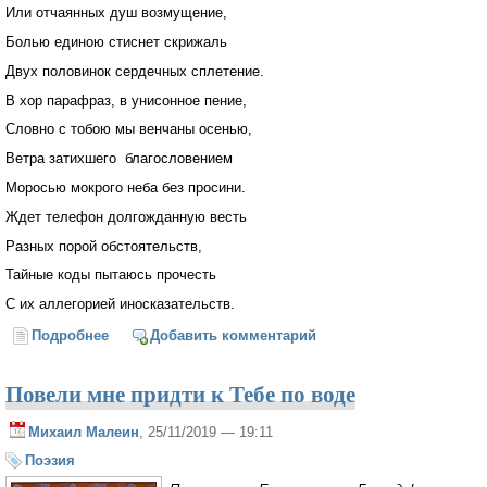
Или отчаянных душ возмущение,
Болью единою стиснет скрижаль
Двух половинок сердечных сплетение.
В хор парафраз, в унисонное пение,
Словно с тобою мы венчаны осенью,
Ветра затихшего благословением
Моросью мокрого неба без просини.
Ждет телефон долгожданную весть
Разных порой обстоятельств,
Тайные коды пытаюсь прочесть
С их аллегорией иносказательств.
Подробнее
о Осень и ты
Добавить комментарий
Повели мне придти к Тебе по воде
Михаил Малеин
, 25/11/2019 — 19:11
Поэзия