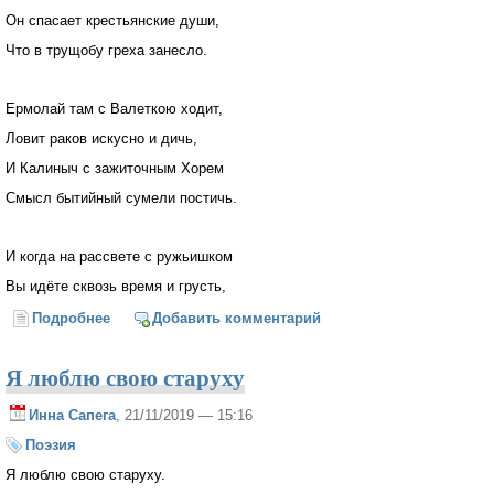
Он спасает крестьянские души,
Что в трущобу греха занесло.
Ермолай там с Валеткою ходит,
Ловит раков искусно и дичь,
И Калиныч с зажиточным Хорем
Смысл бытийный сумели постичь.
И когда на рассвете с ружьишком
Вы идёте сквозь время и грусть,
Подробнее
о Записки охотника*
Добавить комментарий
Я люблю свою старуху
Инна Сапега
, 21/11/2019 — 15:16
Поэзия
Я люблю свою старуху.