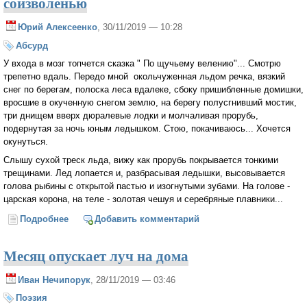
соизволенью
Юрий Алексеенко
, 30/11/2019 — 10:28
Абсурд
У входа в мозг топчется сказка " По щучьему велению"... Смотрю
трепетно вдаль. Передо мной окольчуженная льдом речка, вязкий
снег по берегам, полоска леса вдалеке, сбоку пришибленные домишки,
вросшие в окученную снегом землю, на берегу полусгнивший мостик,
три днищем вверх дюралевые лодки и молчаливая прорубь,
подернутая за ночь юным ледышком. Стою, покачиваюсь... Хочется
окунуться.
Слышу сухой треск льда, вижу как прорубь покрывается тонкими
трещинами. Лед лопается и, разбрасывая ледышки, высовывается
голова рыбины с открытой пастью и изогнутыми зубами. На голове -
царская корона, на теле - золотая чешуя и серебряные плавники...
Подробнее
о По щучьему веленью, по западному соизволенью
Добавить комментарий
Месяц опускает луч на дома
Иван Нечипорук
, 28/11/2019 — 03:46
Поэзия