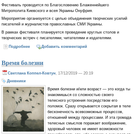
Фестиваль проводится по Благословению Блаженнейшего
Митрополита Киевского и всея Украины Онуфрия.
Мероприятие организуется с целью объединения творческих усилий
писателей и журналистов православных СМИ Украины.
В рамках фестиваля планируется проведение круглых столов и
творческих встреч с писателями, читателями и издателями.
Подробнее
о Фестиваль православной литературы и СМИ
Добавить комментарий
имени святителя Дмитрия Ростовского
Время болезни
Светлана Коппел-Ковтун
, 17/12/2019 — 20:19
Дневники
Время болезни и/или возраст — это когда ты
знакомишься со сложностью своего
телесного устроения посредством его
поломок. Сразу открывается сокрытая в теле
бесконечность всевозможных процессов,
отношений между процессами. И эта громада
телесных смыслов поражает воображение,
здоровый человек не имеет возможности