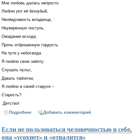
Мне любовь далась непросто.
Люблю рот её беззубый,
Необидчивость младенца,
Неуверенную поступь,
Ожидание исхода,
Прочь отброшенную гордость
На пути у небосвода.
Я люблю свою заботу:
Слушать пульс,
Давать таблетки,
Я люблю в своей старухе –
Старость?
Детство!
Подробнее
о Я люблю свою старуху
Добавить комментарий
Если не пользоваться человечностью в себе,
она «усохнет» и «отвалится»