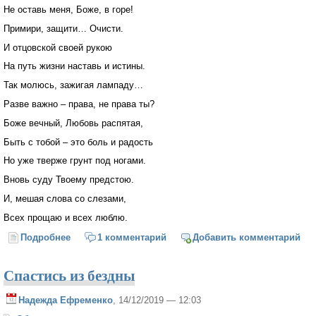
Не оставь меня, Боже, в горе!
Примири, защити… Очисти.
И отцовской своей рукою
На путь жизни наставь и истины.
Так молюсь, зажигая лампаду…
Разве важно – права, не права ты?
Боже вечный, Любовь распятая,
Быть с тобой – это боль и радость
Но уже тверже грунт под ногами.
Вновь суду Твоему предстою.
И, мешая слова со слезами,
Всех прощаю и всех люблю.
Подробнее
о Стали горше и чаще утраты
1 комментарий
Добавить комментарий
Спастись из бездны
Надежда Ефременко
, 14/12/2019 — 12:03