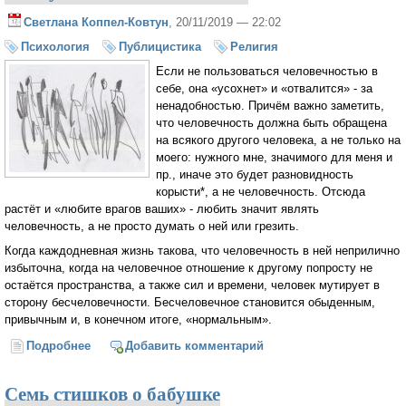
Светлана Коппел-Ковтун
, 20/11/2019 — 22:02
Психология
Публицистика
Религия
Если не пользоваться человечностью в
себе, она «усохнет» и «отвалится» - за
ненадобностью. Причём важно заметить,
что человечность должна быть обращена
на всякого другого человека, а не только на
моего: нужного мне, значимого для меня и
пр., иначе это будет разновидность
корысти*, а не человечность. Отсюда
растёт и «любите врагов ваших» - любить значит являть
человечность, а не просто думать о ней или грезить.
Когда каждодневная жизнь такова, что человечность в ней неприлично
избыточна, когда на человечное отношение к другому попросту не
остаётся пространства, а также сил и времени, человек мутирует в
сторону бесчеловечности. Бесчеловечное становится обыденным,
привычным и, в конечном итоге, «нормальным».
Подробнее
о Если не пользоваться человечностью в себе, она
Добавить комментарий
«усохнет» и «отвалится»
Семь стишков о бабушке