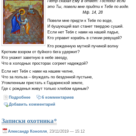
Петр сказал Ему в ответ: Господи! если
это Ты, повели мне придти к Тебе по воде.
Мф. 14, 28
Повели мне придти к Тебе по воде,
И бушующий вал станет твердою сушей.
Если нет Тебя с нами на нашей ладье,
Кто управит корабль в стихии ревущей?
Кто рожденную мутной пучиной волну
Кротким взором от буйного бега удержит?
Кто укажет заветную в небе звезду,
Что в холодных просторах согреет надеждой?
Если нет Тебя с нами на нашем челне,
Что за польза – блуждать по бездонной пустыне,
Утомленным пристать к Гадаринской земле,
Где с рожденья живут только хлебом единым?
Подробнее
о Повели мне придти к Тебе по воде
6 комментариев
Добавить комментарий
Записки охотника*
Александр Конопля
, 23/11/2019 — 15:12