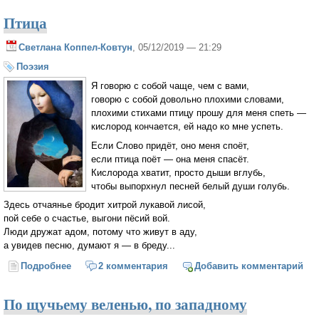
Птица
Светлана Коппел-Ковтун
, 05/12/2019 — 21:29
Поэзия
Я говорю с собой чаще, чем с вами,
говорю с собой довольно плохими словами,
плохими стихами птицу прошу для меня спеть —
кислород кончается, ей надо ко мне успеть.
Если Слово придёт, оно меня споёт,
если птица поёт — она меня спасёт.
Кислорода хватит, просто дыши вглубь,
чтобы выпорхнул песней белый души голубь.
Здесь отчаянье бродит хитрой лукавой лисой,
пой себе о счастье, выгони пёсий вой.
Люди дружат адом, потому что живут в аду,
а увидев песню, думают я — в бреду...
Подробнее
о Птица
2 комментария
Добавить комментарий
По щучьему веленью, по западному