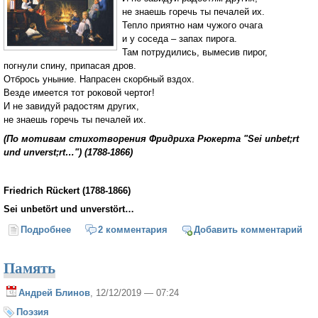
не знаешь горечь ты печалей их.
Тепло приятно нам чужого очага
и у соседа – запах пирога.
Там потрудились, вымесив пирог,
погнули спину, припасая дров.
Отбрось уныние. Напрасен скорбный вздох.
Везде имеется тот роковой чертог!
И не завидуй радостям других,
не знаешь горечь ты печалей их.
(По мотивам стихотворения Фридриха Рюкерта "Sei unbet;rt
und unverst;rt…") (1788-1866)
Friedrich Rückert (1788-1866)
Sei unbetört und unverstört…
Подробнее
о Отбрось уныние! Напрасен скорбный вдох!
2 комментария
Добавить комментарий
Память
Андрей Блинов
, 12/12/2019 — 07:24
Поэзия