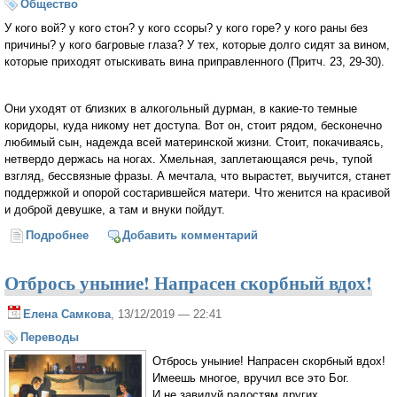
Общество
У кого вой? у кого стон? у кого ссоры? у кого горе? у кого раны без
причины? у кого багровые глаза? У тех, которые долго сидят за вином,
которые приходят отыс­кивать вина приправленного (Притч. 23, 29-30).
Они уходят от близких в алкогольный дурман, в какие-то темные
коридоры, куда никому нет доступа. Вот он, стоит рядом, бесконечно
любимый сын, надежда всей материнской жизни. Стоит, покачиваясь,
нетвердо держась на ногах. Хмельная, заплетающаяся речь, тупой
взгляд, бессвязные фразы. А мечтала, что вырастет, выучится, станет
поддержкой и опорой состарившейся матери. Что женится на красивой
и доброй девушке, а там и внуки пойдут.
Подробнее
о Спастись из бездны
Добавить комментарий
Отбрось уныние! Напрасен скорбный вдох!
Елена Самкова
, 13/12/2019 — 22:41
Переводы
Отбрось уныние! Напрасен скорбный вдох!
Имеешь многое, вручил все это Бог.
И не завидуй радостям других,