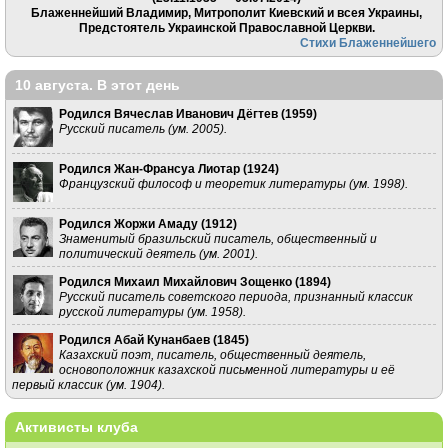
Блаженнейший Владимир, Митрополит Киевский и всея Украины,
Предстоятель Украинской Православной Церкви.
Стихи Блаженнейшего
10 августа. В этот день
Родился Вячеслав Иванович Дёгтев (
1959
)
Русский писатель (ум. 2005).
Родился Жан-Франсуа Лиотар (
1924
)
Французский философ и теоретик литературы (ум. 1998).
Родился Жоржи Амаду (
1912
)
Знаменитый бразильский писатель, общественный и
политический деятель (ум. 2001).
Родился Михаил Михайлович Зощенко (
1894
)
Русский писатель советского периода, признанный классик
русской литературы (ум. 1958).
Родился Абай Кунанбаев (
1845
)
Казахский поэт, писатель, общественный деятель,
основоположник казахской письменной литературы и её
первый классик (ум. 1904).
Активисты клуба